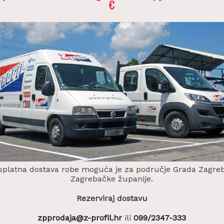
€
splatna dostava robe moguća je za područje Grada Zagreb
Zagrebačke županije.
Rezerviraj dostavu
zpprodaja@z-profil.hr
ili
099/2347-333