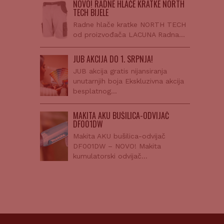
NOVO! RADNE HLAČE KRATKE NORTH
TECH BIJELE
Radne hlače kratke NORTH TECH
od proizvođača LACUNA Radna…
JUB AKCIJA DO 1. SRPNJA!
JUB akcija gratis nijansiranja
unutarnjih boja Ekskluzivna akcija
besplatnog…
MAKITA AKU BUŠILICA-ODVIJAČ
DF001DW
Makita AKU bušilica-odvijač
DF001DW – NOVO! Makita
kumulatorski odvijač…