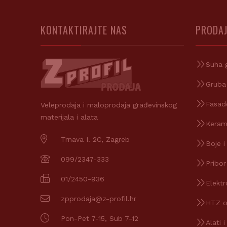
KONTAKTIRAJTE NAS
PRODAJ
Suha 
Gruba
Fasad
Veleprodaja i maloprodaja građevinskog
materijala i alata
Keram
Trnava I. 2C, Zagreb
Boje i
099/2347-333
Pribor
01/2450-936
Elektr
zpprodaja@z-profil.hr
HTZ 
Pon-Pet 7-15, Sub 7-12
Alati i