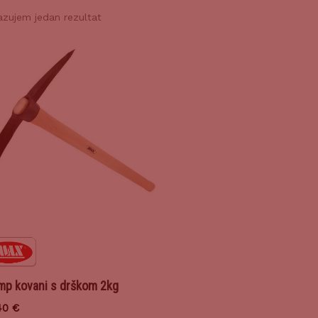
azujem jedan rezultat
mp kovani s drškom 2kg
40
€