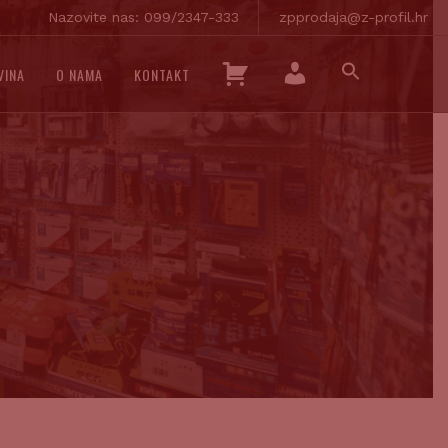
Nazovite nas: 099/2347-333
zpprodaja@z-profil.hr
SEARCH
K
VINA
O NAMA
KONTAKT
FOR:
O
SEARCH BUTTON
M
Š
O
A
J
R
R
I
A
C
Č
A
U
N