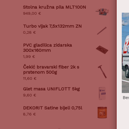
Stolna kružna pila MLT100N
949,00
€
Turbo vijak 7,5x132mm ZN
0,28
€
PVC gladilica zidarska
300x160mm
1,99
€
Čekić bravarski fiber 2k s
prstenom 500g
11,60
€
Glet masa UNIFLOTT 5kg
9,60
€
Be
DEKORIT Satine bijeli 0,75l
8,76
€