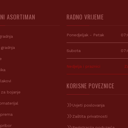
NI ASORTIMAN
RADNO VRIJEME
Ponedjeljak - Petak
07:
gradnja
 gradnja
Subota
07:
e
Nedjelja i praznici
Z
ika
 lakovi
KORISNE POVEZNICE
 za bojanje
omaterijal
Uvjeti poslovanja
oprema
Zaštita privatnosti
 pribor
Registracija poduzeća