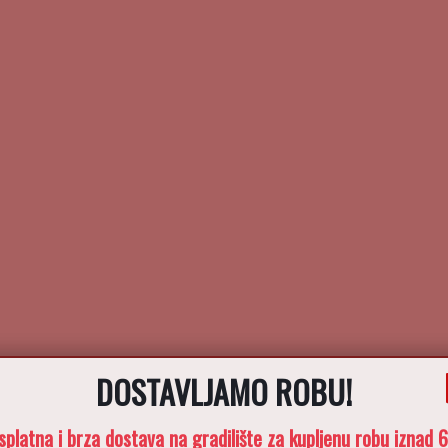
DOSTAVLJAMO ROBU!
splatna i brza dostava na gradilište za kupljenu robu iznad 