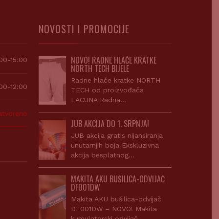
NOVOSTI I PROMOCIJE
NOVO! RADNE HLAČE KRATKE
00-15:00
NORTH TECH BIJELE
Radne hlače kratke NORTH
00-12:00
TECH od proizvođača
LACUNA Radna…
atvoreno
JUB AKCIJA DO 1. SRPNJA!
JUB akcija gratis nijansiranja
unutarnjih boja Ekskluzivna
akcija besplatnog…
MAKITA AKU BUŠILICA-ODVIJAČ
DF001DW
Makita AKU bušilica-odvijač
DF001DW – NOVO! Makita
kumulatorski odvijač…