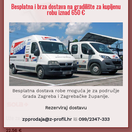
Besplatna i brza dostava na gradilište za kupljenu
robu iznad 650 €
Besplatna dostava robe moguća je za područje
Grada Zagreba i Zagrebačke županije.
Rezerviraj dostavu
Uže za povlačenje linija CLM 30
zpprodaja@z-profil.hr
ili
099/2347-333
22,56
€