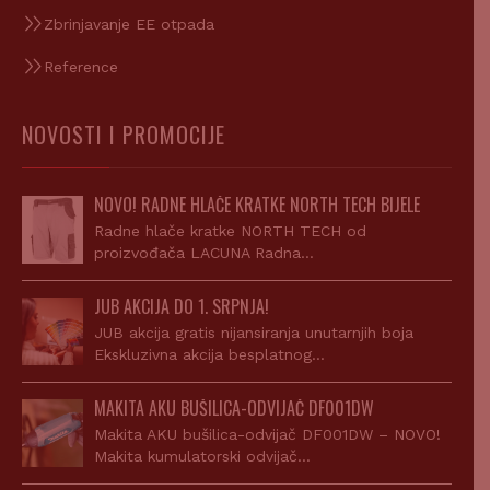
Zbrinjavanje EE otpada
Reference
NOVOSTI I PROMOCIJE
NOVO! RADNE HLAČE KRATKE NORTH TECH BIJELE
Radne hlače kratke NORTH TECH od
proizvođača LACUNA Radna…
JUB AKCIJA DO 1. SRPNJA!
JUB akcija gratis nijansiranja unutarnjih boja
Ekskluzivna akcija besplatnog…
MAKITA AKU BUŠILICA-ODVIJAČ DF001DW
Makita AKU bušilica-odvijač DF001DW – NOVO!
Makita kumulatorski odvijač…