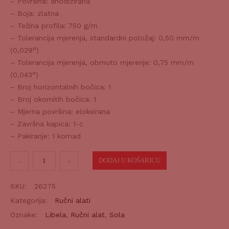
– Površina: anodizirana
– Boja: zlatna
– Težina profila: 750 g/m
– Tolerancija mjerenja, standardni položaj: 0,50 mm/m
(0,029°)
– Tolerancija mjerenja, obrnuto mjerenje: 0,75 mm/m
(0,043°)
– Broj horizontalnih bočica: 1
– Broj okomitih bočica: 1
– Mjerna površina: eloksirana
– Završna kapica: 1-c
– Pakiranje: 1 komad
Libela
DODAJ U KOŠARICU
AZ
60
SKU:
26275
količina
Kategorija:
Ručni alati
Oznake:
Libela
,
Ručni alat
,
Sola