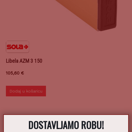
Libela AZM 3 150
105,60
€
Dodaj u košaricu
DOSTAVLJAMO ROBU!