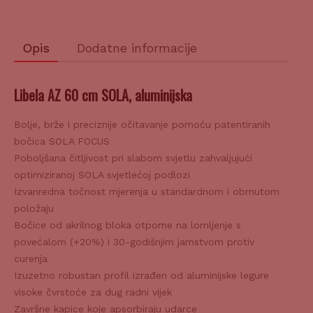
Opis
Dodatne informacije
Libela AZ 60 cm SOLA, aluminijska
Bolje, brže i preciznije očitavanje pomoću patentiranih
bočica SOLA FOCUS
Poboljšana čitljivost pri slabom svjetlu zahvaljujući
optimiziranoj SOLA svjetlećoj podlozi
Izvanredna točnost mjerenja u standardnom i obrnutom
položaju
Bočice od akrilnog bloka otporne na lomljenje s
povećalom (+20%) i 30-godišnjim jamstvom protiv
curenja
Izuzetno robustan profil izrađen od aluminijske legure
visoke čvrstoće za dug radni vijek
Završne kapice koje apsorbiraju udarce