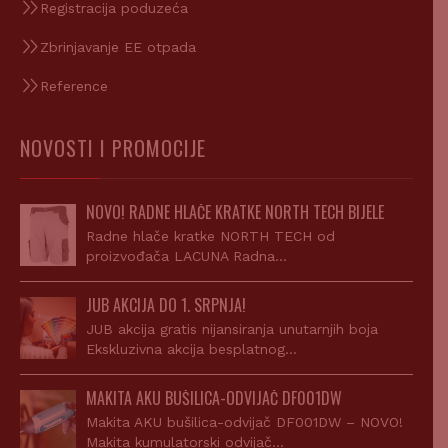
Registracija poduzeća
Zbrinjavanje EE otpada
Reference
NOVOSTI I PROMOCIJE
NOVO! RADNE HLAČE KRATKE NORTH TECH BIJELE
Radne hlače kratke NORTH TECH od
proizvođača LACUNA Radna…
JUB AKCIJA DO 1. SRPNJA!
JUB akcija gratis nijansiranja unutarnjih boja
Ekskluzivna akcija besplatnog…
MAKITA AKU BUŠILICA-ODVIJAČ DF001DW
Makita AKU bušilica-odvijač DF001DW – NOVO!
Makita kumulatorski odvijač…