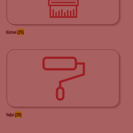
Kistovi
(25)
Valjci
(26)