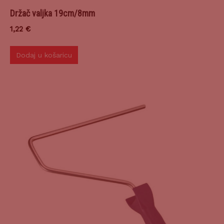
Držač valjka 19cm/8mm
1,22
€
Dodaj u košaricu