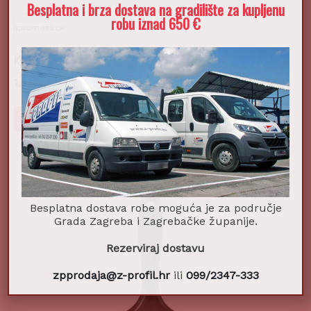
Besplatna i brza dostava na gradilište za kupljenu
robu iznad 650 €
Kist 1075 EXTRA 1″
1,48
€
Dodaj u košaricu
Besplatna dostava robe moguća je za područje
Grada Zagreba i Zagrebačke županije.
Rezerviraj dostavu
zpprodaja@z-profil.hr
ili
099/2347-333