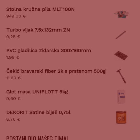
Stolna kružna pila MLT100N
949,00
€
Turbo vijak 7,5x132mm ZN
0,28
€
PVC gladilica zidarska 300x160mm
1,99
€
Čekić bravarski fiber 2k s prstenom 500g
11,60
€
Glet masa UNIFLOTT 5kg
9,60
€
DEKORIT Satine bijeli 0,75l
8,76
€
POSTANI DIO NAŠEG TIMA!