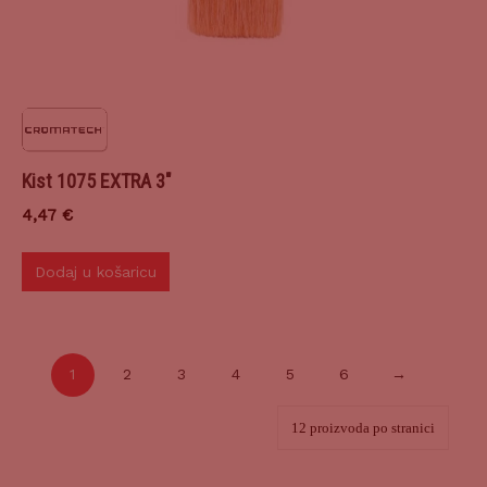
Kist 1075 EXTRA 3″
4,47
€
Dodaj u košaricu
1
2
3
4
5
6
→