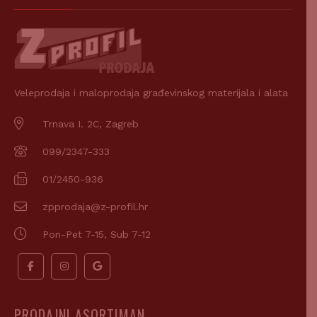
Veleprodaja i maloprodaja građevinskog materijala i alata
Trnava I. 2C, Zagreb
099/2347-333
01/2450-936
zpprodaja@z-profil.hr
Pon-Pet 7-15, Sub 7-12
PRODAJNI ASORTIMAN