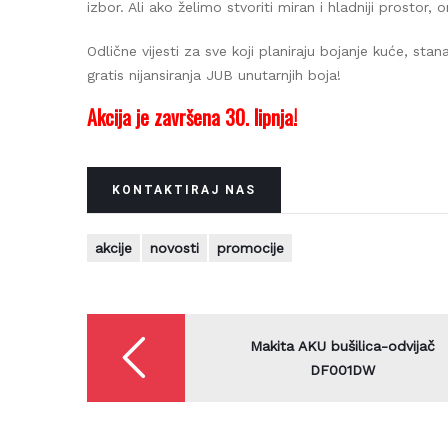
izbor. Ali ako želimo stvoriti miran i hladniji prostor, 
Odlične vijesti za sve koji planiraju bojanje kuće, sta
gratis nijansiranja JUB unutarnjih boja!
Akcija je završena 30. lipnja!
KONTAKTIRAJ NAS
akcije
novosti
promocije
Be
Navigacija
objava
Makita AKU bušilica-odvijač
DF001DW