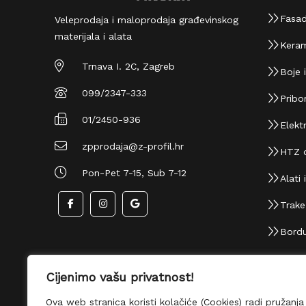
Fasad
Veleprodaja i maloprodaja građevinskog
materijala i alata
Keram
Trnava I. 2C, Zagreb
Boje i
099/2347-333
Pribor
01/2450-936
Elektr
zpprodaja@z-profil.hr
HTZ 
Pon-Pet 7-15, Sub 7-12
Alati i
Trake i
Bordu
Cijenimo vašu privatnost!
Ova web stranica koristi kolačiće (Cookies) radi