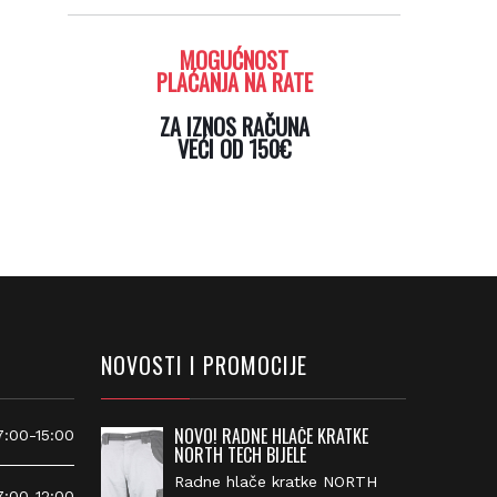
MOGUĆNOST
PLAĆANJA NA RATE
ZA IZNOS RAČUNA
VEĆI OD 150€
NOVOSTI I PROMOCIJE
NOVO! RADNE HLAČE KRATKE
00-15:00
NORTH TECH BIJELE
Radne hlače kratke NORTH
00-12:00