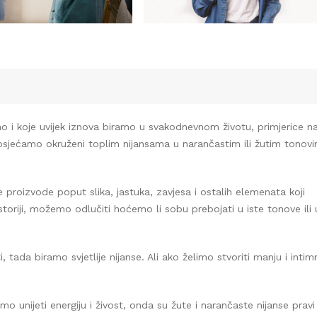
 i koje uvijek iznova biramo u svakodnevnom životu, primjerice na
osjećamo okruženi toplim nijansama u narančastim ili žutim tonovim
proizvode poput slika, jastuka, zavjesa i ostalih elemenata koji
DOSTAVLJAMO ROBU!
oriji, možemo odlučiti hoćemo li sobu prebojati u iste tonove ili u
splatna i brza dostava na gradilište za kupljenu robu iznad 
€
ada biramo svjetlije nijanse. Ali ako želimo stvoriti manju i intimni
o unijeti energiju i živost, onda su žute i narančaste nijanse pravi