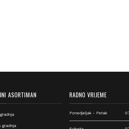
NI ASORTIMAN
RADNO VRIJEME
Ponedjeljak - Petak
07:
gradnja
 gradnja
Subota
07: