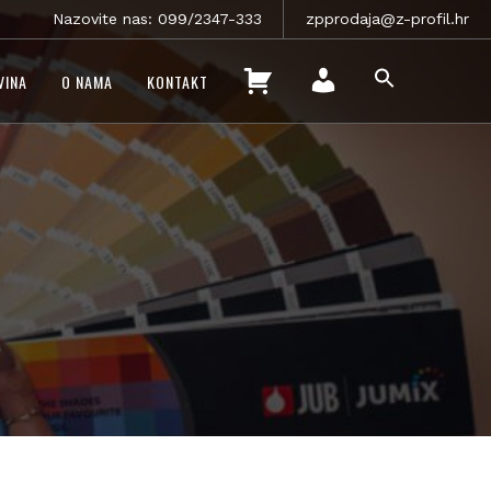
Nazovite nas: 099/2347-333
zpprodaja@z-profil.hr
SEARCH
K
VINA
O NAMA
KONTAKT
FOR:
O
SEARCH BUTTON
M
Š
O
A
J
R
R
I
A
C
Č
A
U
N