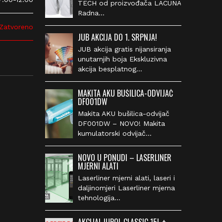
TECH od proizvođača
LACUNA Radna…
atvoreno
JUB AKCIJA DO 1. SRPNJA!
JUB akcija gratis nijansiranja
unutarnjih boja Ekskluzivna
akcija besplatnog…
MAKITA AKU BUŠILICA-ODVIJAČ
DF001DW
Makita AKU bušilica-odvijač
DF001DW – NOVO! Makita
kumulatorski odvijač…
NOVO U PONUDI – LASERLINER
MJERNI ALATI
Laserliner mjerni alati, laseri i
daljinomjeri Laserliner mjerna
tehnologija…