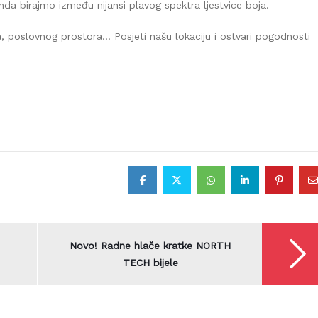
onda birajmo između nijansi plavog spektra ljestvice boja.
na, poslovnog prostora… Posjeti našu lokaciju i ostvari pogodnosti
splatna dostava robe moguća je za područje Grada Zagreb
Zagrebačke županije.
Rezerviraj dostavu
zpprodaja@z-profil.hr
ili
099/2347-333
Novo! Radne hlače kratke NORTH
TECH bijele