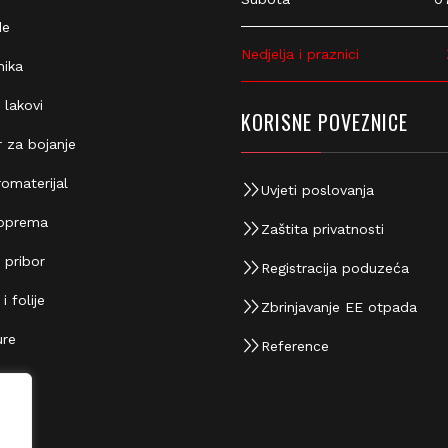
e
Nedjelja i praznici
Z
ika
 lakovi
KORISNE POVEZNICE
 za bojanje
omaterijal
Uvjeti poslovanja
oprema
Zaštita privatnosti
 pribor
Registracija poduzeća
 folije
Zbrinjavanje EE otpada
re
Reference