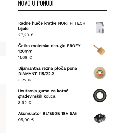
NOVO U PONUDI
Radne hlače kratke NORTH TECH
bijele
27,20
€
Četka molerska okrugla PROFY
120mm
11,68
€
Dijamantna rezna ploča puna
DIAMANT 115/22,2
3,22
€
Unutarnja guma za kotač
građevinskih kolica
3,92
€
Akumulator BL1850B 18V 5Ah
95,00
€