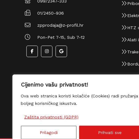
099/2347-333
Pribor
01/2450-936
Elektr
zpprodaja@z-profil.hr
HTZ 
Pon-Pet 7-15, Sub 7-12
Alati i
Trake i
Bordu
Cijenimo vašu privatnost!
Ova web stranica koristi kolačiće (Cookies) radi
pružanja boljeg korisničkog iskustva.
Zaštita privatnosti (GDPR)
Prilagodi
Prihvati sve