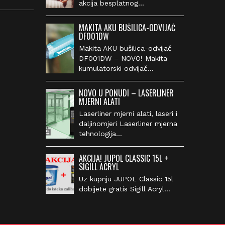
akcija besplatnog…
MAKITA AKU BUŠILICA-ODVIJAČ
DF001DW
Makita AKU bušilica-odvijač
DF001DW – NOVO! Makita
kumulatorski odvijač…
NOVO U PONUDI – LASERLINER
MJERNI ALATI
Laserliner mjerni alati, laseri i
daljinomjeri Laserliner mjerna
tehnologija…
AKCIJA! JUPOL CLASSIC 15L +
SIGILL ACRYL
Uz kupnju JUPOL Classic 15l
dobijete gratis Sigill Acryl…