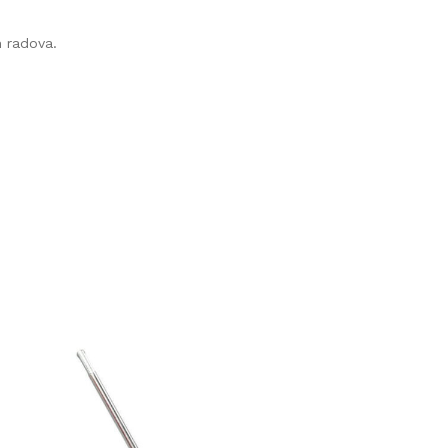
 radova.
650
a i