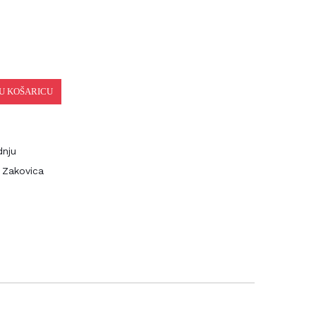
 KOŠARICU
nju
Zakovica