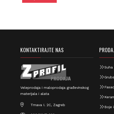
KONTAKTIRAJTE NAS
PRODAJ
Suha 
Gruba
Fasad
Veleprodaja i maloprodaja građevinskog
materijala i alata
Keram
Trnava I. 2C, Zagreb
Boje i