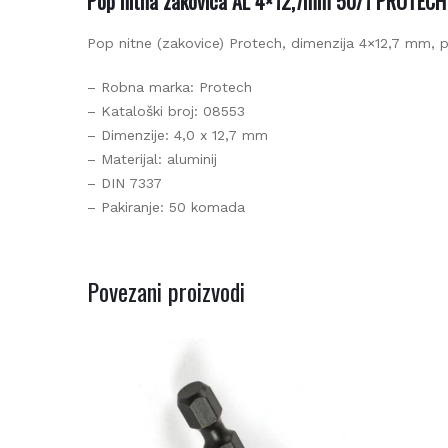
Pop nitna zakovica AL 4×12,7mm 50/1 PROTECH
Pop nitne (zakovice) Protech, dimenzija 4×12,7 mm, pa
Be
– Robna marka: Protech
– Kataloški broj: 08553
– Dimenzije: 4,0 x 12,7 mm
– Materijal: aluminij
– DIN 7337
– Pakiranje: 50 komada
Povezani proizvodi
Be