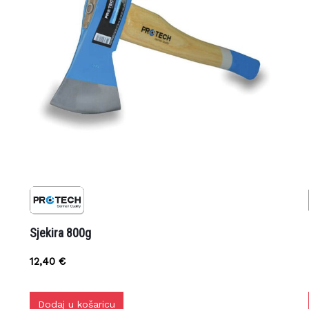
Rezerviraj dostavu
zpprodaja@z-profil.hr
ili
099/2347-333
Sjekira 800g
12,40
€
Dodaj u košaricu