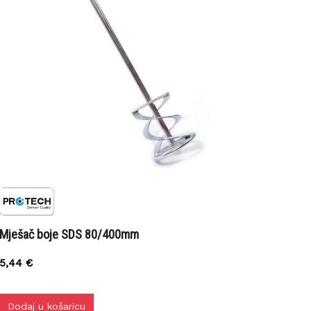
Mješač boje SDS 80/400mm
5,44
€
Dodaj u košaricu