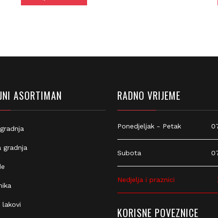
NI ASORTIMAN
RADNO VRIJEME
Ponedjeljak - Petak
07:
gradnja
 gradnja
Subota
07:
e
Nedjelja i praznici
Z
ika
 lakovi
KORISNE POVEZNICE