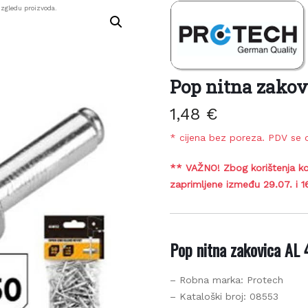
zgledu proizvoda.
Pop nitna zakov
1,48
€
* cijena bez poreza. PDV se o
** VAŽNO! Zbog korištenja ko
zaprimljene između 29.07. i 1
Pop nitna zakovica AL
– Robna marka: Protech
– Kataloški broj: 08553