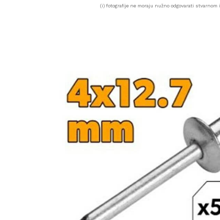
(i) fotografije ne moraju nužno odgovarati stvarnom i