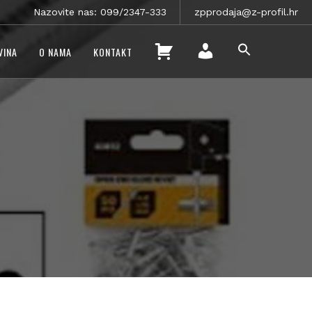
Nazovite nas: 099/2347-333
zpprodaja@z-profil.hr
SEARCH
K
VINA
O NAMA
KONTAKT
FOR:
O
SEARCH BUTTON
M
Š
O
A
J
R
R
I
A
C
Č
A
U
N