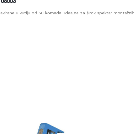
 08553
DOSTAVLJAMO ROBU!
kirane u kutiju od 50 komada. Idealne za širok spektar montažnih
splatna i brza dostava na gradilište za kupljenu robu iznad 
€
splatna dostava robe moguća je za područje Grada Zagreb
Zagrebačke županije.