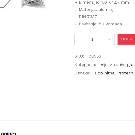
– Dimenzije: 4,0 x 12,7 mm
– Materijal: aluminij
– DIN 7337
– Pakiranje: 50 komada
Pop
DODAJ U
nitna
zakovica
SKU:
08553
AL
Kategorija:
Vijci za suhu grad
4x12,7mm
Oznake:
Pop nitna
,
Protech
,
50/1
količina