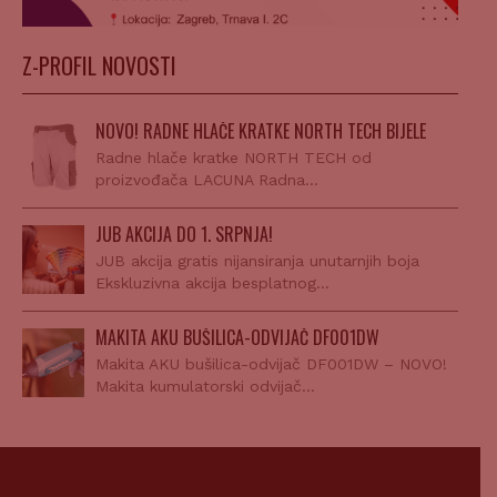
Z-PROFIL NOVOSTI
NOVO! RADNE HLAČE KRATKE NORTH TECH BIJELE
Radne hlače kratke NORTH TECH od
proizvođača LACUNA Radna…
JUB AKCIJA DO 1. SRPNJA!
JUB akcija gratis nijansiranja unutarnjih boja
Ekskluzivna akcija besplatnog…
MAKITA AKU BUŠILICA-ODVIJAČ DF001DW
Makita AKU bušilica-odvijač DF001DW – NOVO!
Makita kumulatorski odvijač…