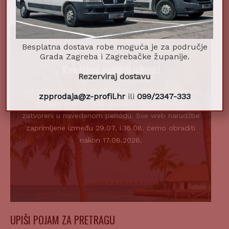
Besplatna dostava robe moguća je za područje
Grada Zagreba i Zagrebačke županije.
Kolektivni godišnji odmor!
Rezerviraj dostavu
Od 01.08.2026. do 16.08.2026. koristimo kolektivni
zpprodaja@z-profil.hr
ili
099/2347-333
godišnji odmor. Naši prodajni objekti će biti
zatvoreni u navedenom periodu. Sve web narudžbe
zaprimljene između 29.07. i 16.08. ćemo obraditi
nakon 17.08.2026.
UPIŠI POJAM ZA PRETRAGU