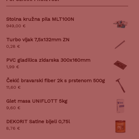
Stolna kružna pila MLT100N
949,00
€
Turbo vijak 7,5x132mm ZN
0,28
€
PVC gladilica zidarska 300x160mm
1,99
€
Čekić bravarski fiber 2k s prstenom 500g
11,60
€
Glet masa UNIFLOTT 5kg
9,60
€
DEKORIT Satine bijeli 0,75l
8,76
€