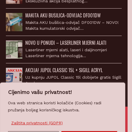
MAKITA AKU BUŠILICA-ODVIJAČ DF001DW
Makita AKU bušilica-odvijač DF001DW – NOVO!
Makita kumulatorski odvijač…
NOVO U PONUDI – LASERLINER MJERNI ALATI
Laserliner mjerni alati, laseri i daljinomjeri
Laserliner mjerna tehnologija…
AKCIJA! JUPOL CLASSIC 15L + SIGILL ACRYL
Uz kupnju JUPOL Classic 15l dobijete gratis Sigill
Acryl…
Cijenimo vašu privatnost!
Ova web stranica koristi kolačiće (Cookies) radi
pružanja boljeg korisničkog iskustva.
© 2007-2026 Z-PROFIL PRODAJA d.o.o.
Ponosno pokreće
CROWEB.HOST
Zaštita privatnosti (GDPR)