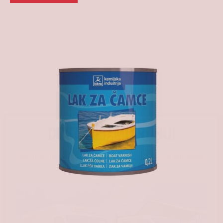
DOSTAVLJAMO ROBU!
Besplatna i brza dostava na gradilište za kupljenu
robu iznad 650 €