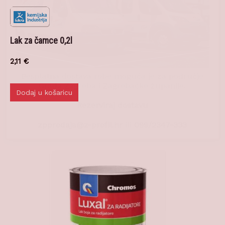
Lak za čamce 0,2l
2,11
€
Besplatna dostava robe moguća je za područje
Dodaj u košaricu
Grada Zagreba i Zagrebačke županije.
Rezerviraj dostavu
zpprodaja@z-profil.hr
ili
099/2347-333