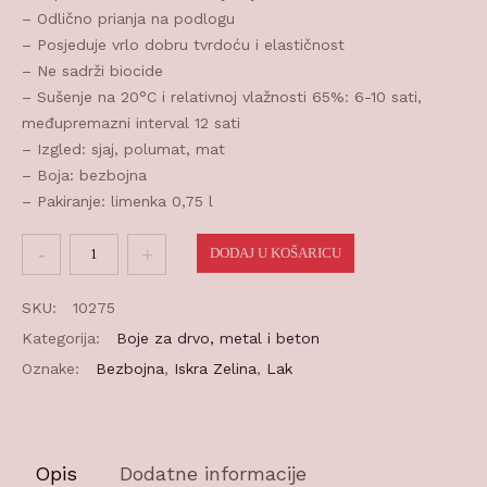
– Odlično prianja na podlogu
– Posjeduje vrlo dobru tvrdoću i elastičnost
– Ne sadrži biocide
– Sušenje na 20°C i relativnoj vlažnosti 65%: 6-10 sati,
međupremazni interval 12 sati
– Izgled: sjaj, polumat, mat
– Boja: bezbojna
– Pakiranje: limenka 0,75 l
Lak
DODAJ U KOŠARICU
za
čamce
SKU:
10275
0,75l
Kategorija:
Boje za drvo, metal i beton
količina
Oznake:
Bezbojna
,
Iskra Zelina
,
Lak
Opis
Dodatne informacije