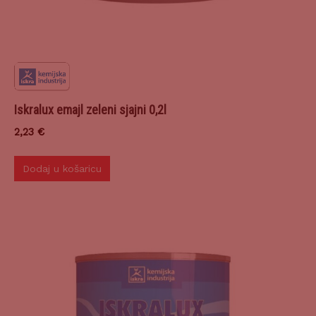
Iskralux emajl zeleni sjajni 0,2l
2,23
€
Dodaj u košaricu