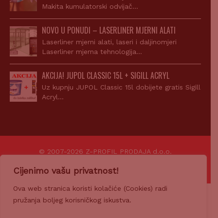
Makita kumulatorski odvijač…
NOVO U PONUDI – LASERLINER MJERNI ALATI
Laserliner mjerni alati, laseri i daljinomjeri
Laserliner mjerna tehnologija…
AKCIJA! JUPOL CLASSIC 15L + SIGILL ACRYL
Uz kupnju JUPOL Classic 15l dobijete gratis Sigill
Acryl…
© 2007-2026 Z-PROFIL PRODAJA d.o.o.
Ponosno pokreće
CROWEB.HOST
Cijenimo vašu privatnost!
Ova web stranica koristi kolačiće (Cookies) radi
pružanja boljeg korisničkog iskustva.