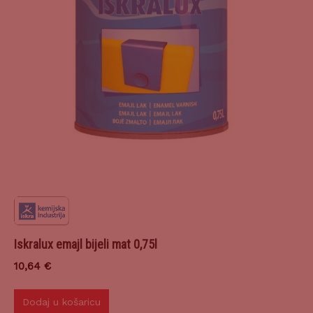
Iskralux emajl bijeli mat 0,75l
10,64
€
Dodaj u košaricu