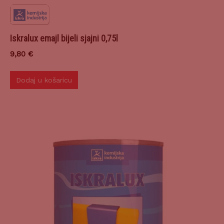
Iskralux emajl bijeli sjajni 0,75l
9,80
€
Dodaj u košaricu