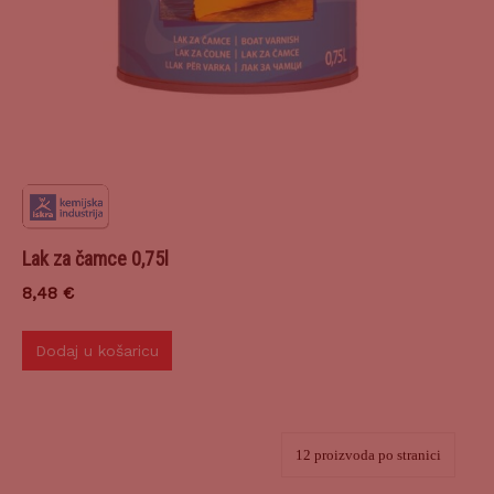
Lak za čamce 0,75l
8,48
€
Dodaj u košaricu