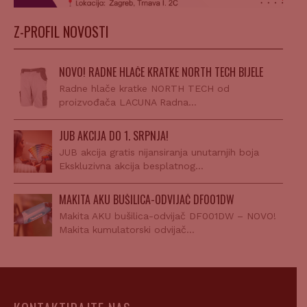
Z-PROFIL NOVOSTI
NOVO! RADNE HLAČE KRATKE NORTH TECH BIJELE
Radne hlače kratke NORTH TECH od
proizvođača LACUNA Radna…
JUB AKCIJA DO 1. SRPNJA!
JUB akcija gratis nijansiranja unutarnjih boja
Ekskluzivna akcija besplatnog…
MAKITA AKU BUŠILICA-ODVIJAČ DF001DW
Makita AKU bušilica-odvijač DF001DW – NOVO!
Makita kumulatorski odvijač…