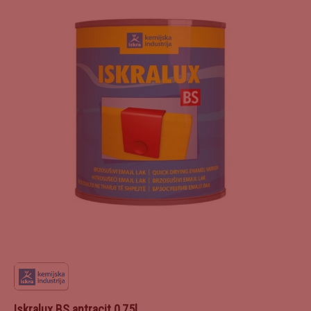
Iskralux BS antracit 0,75l