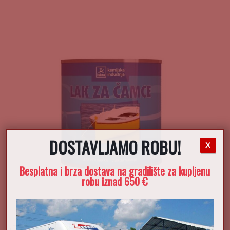
DOSTAVLJAMO ROBU!
X
Besplatna i brza dostava na gradilište za kupljenu
robu iznad 650 €