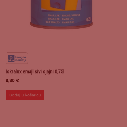
Iskralux emajl sivi sjajni 0,75l
9,80
€
Dodaj u košaricu