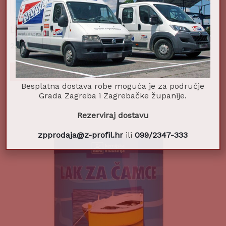
Lak za čamce 0,2l
2,11
€
Dodaj u košaricu
Besplatna dostava robe moguća je za područje
Grada Zagreba i Zagrebačke županije.
Rezerviraj dostavu
zpprodaja@z-profil.hr
ili
099/2347-333