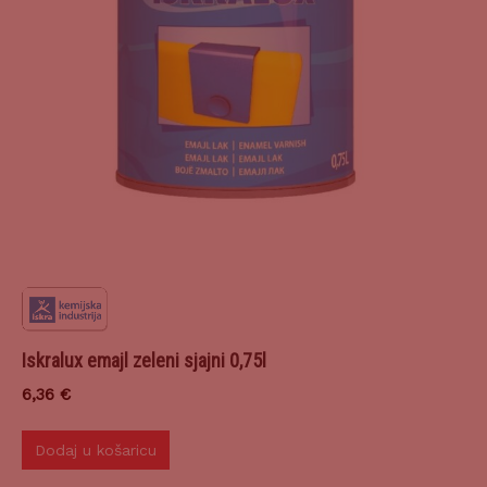
Iskralux emajl zeleni sjajni 0,75l
6,36
€
Dodaj u košaricu