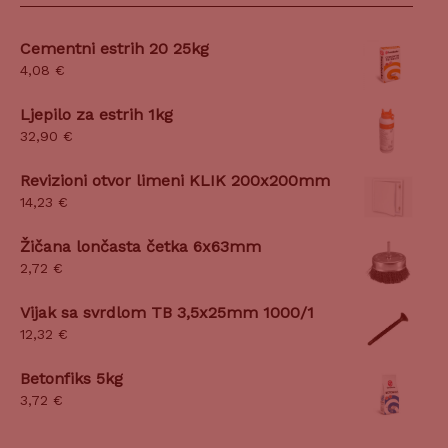
Cementni estrih 20 25kg
4,08
€
Ljepilo za estrih 1kg
32,90
€
Revizioni otvor limeni KLIK 200x200mm
14,23
€
Žičana lončasta četka 6x63mm
2,72
€
Vijak sa svrdlom TB 3,5x25mm 1000/1
12,32
€
Betonfiks 5kg
3,72
€