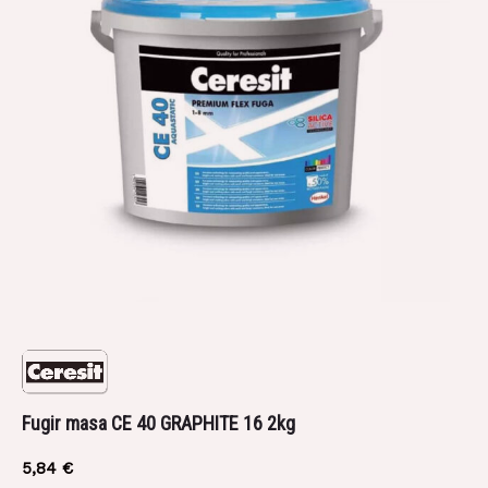
Besplatna i brza dostava na gradilište za kupljenu
robu iznad 650 €
Besplatna dostava robe moguća je za područje
Grada Zagreba i Zagrebačke županije.
Rezerviraj dostavu
Fugir masa CE 40 GRAPHITE 16 2kg
zpprodaja@z-profil.hr
ili
099/2347-333
5,84
€