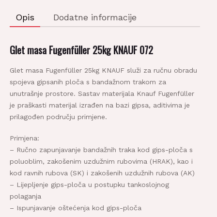
Opis
Dodatne informacije
Glet masa Fugenfüller 25kg KNAUF 072
Glet masa Fugenfüller 25kg KNAUF služi za ručnu obradu
spojeva gipsanih ploča s bandažnom trakom za
unutrašnje prostore. Sastav materijala Knauf Fugenfüller
je praškasti materijal izrađen na bazi gipsa, aditivima je
prilagođen području primjene.
Primjena:
– Ručno zapunjavanje bandažnih traka kod gips-ploča s
poluoblim, zakošenim uzdužnim rubovima (HRAK), kao i
kod ravnih rubova (SK) i zakošenih uzdužnih rubova (AK)
– Lijepljenje gips-ploča u postupku tankoslojnog
polaganja
– Ispunjavanje oštećenja kod gips-ploča
– Lijepljenje gipsanih profilacija