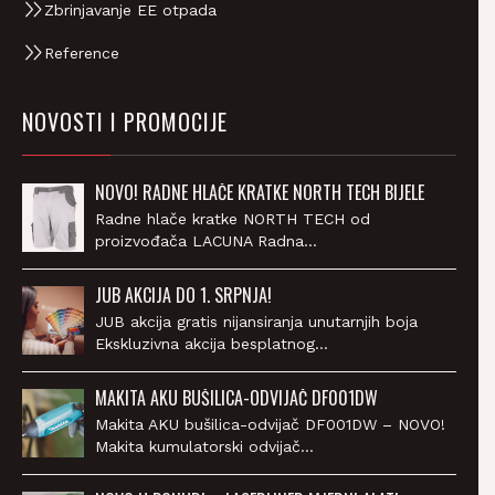
Reference
NOVOSTI I PROMOCIJE
NOVO! RADNE HLAČE KRATKE NORTH TECH BIJELE
Radne hlače kratke NORTH TECH od
proizvođača LACUNA Radna…
JUB AKCIJA DO 1. SRPNJA!
JUB akcija gratis nijansiranja unutarnjih boja
Ekskluzivna akcija besplatnog…
MAKITA AKU BUŠILICA-ODVIJAČ DF001DW
Makita AKU bušilica-odvijač DF001DW – NOVO!
Makita kumulatorski odvijač…
NOVO U PONUDI – LASERLINER MJERNI ALATI