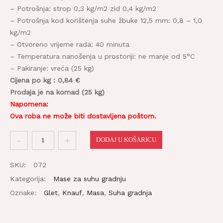
– Potrošnja: strop 0,3 kg/m2 zid 0,4 kg/m2
– Potrošnja kod korištenja suhe žbuke 12,5 mm: 0,8 – 1,0
kg/m2
– Otvoreno vrijeme rada: 40 minuta
– Temperatura nanošenja u prostoriji: ne manje od 5°C
– Pakiranje: vreća (25 kg)
Cijena po kg : 0,84 €
Prodaja je na komad (25 kg)
Napomena:
Ova roba ne može biti dostavljena poštom.
Glet
DODAJ U KOŠARICU
masa
Fugenfüller
SKU:
072
25kg
Kategorija:
Mase za suhu gradnju
količina
Oznake:
Glet
,
Knauf
,
Masa
,
Suha gradnja