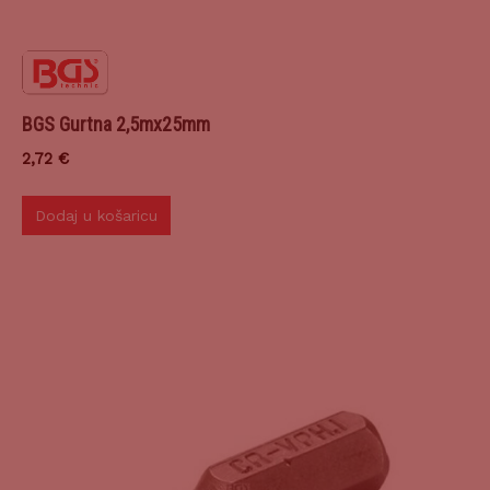
BGS Gurtna 2,5mx25mm
2,72
€
Dodaj u košaricu