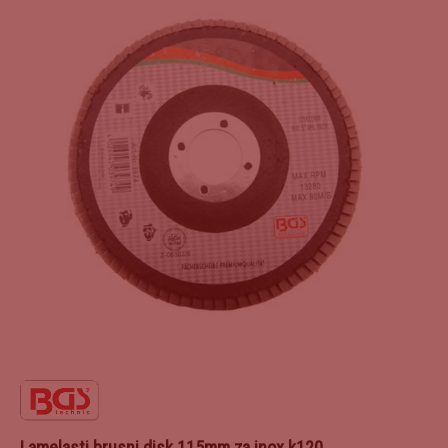
Lamelasti brusni disk 115mm za inox k120