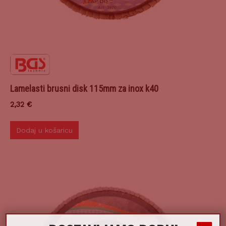
Lamelasti brusni disk 115mm za inox k40
2,32
€
Dodaj u košaricu