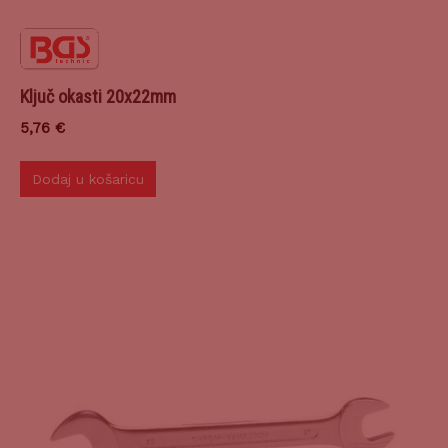
Ključ okasti 20x22mm
5,76
€
Dodaj u košaricu