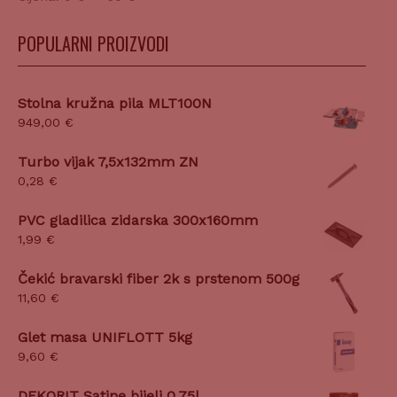
POPULARNI PROIZVODI
Stolna kružna pila MLT100N
949,00
€
Turbo vijak 7,5x132mm ZN
0,28
€
PVC gladilica zidarska 300x160mm
1,99
€
Čekić bravarski fiber 2k s prstenom 500g
11,60
€
Glet masa UNIFLOTT 5kg
9,60
€
DEKORIT Satine bijeli 0,75l