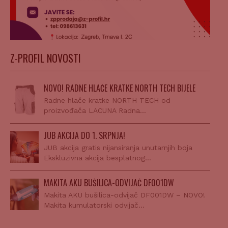
Z-PROFIL NOVOSTI
NOVO! RADNE HLAČE KRATKE NORTH TECH BIJELE
Radne hlače kratke NORTH TECH od
proizvođača LACUNA Radna…
JUB AKCIJA DO 1. SRPNJA!
JUB akcija gratis nijansiranja unutarnjih boja
Ekskluzivna akcija besplatnog…
MAKITA AKU BUŠILICA-ODVIJAČ DF001DW
Makita AKU bušilica-odvijač DF001DW – NOVO!
Makita kumulatorski odvijač…