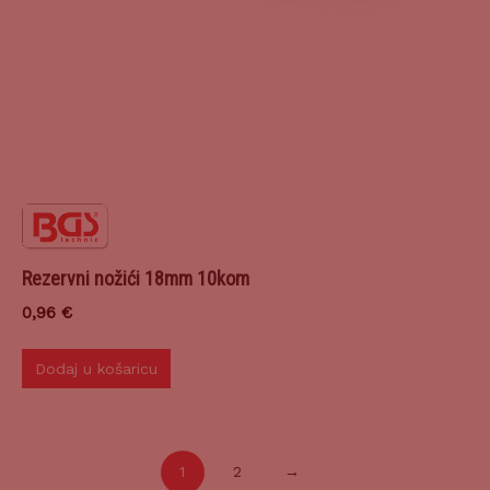
Rezervni nožići 18mm 10kom
0,96
€
Dodaj u košaricu
1
2
→