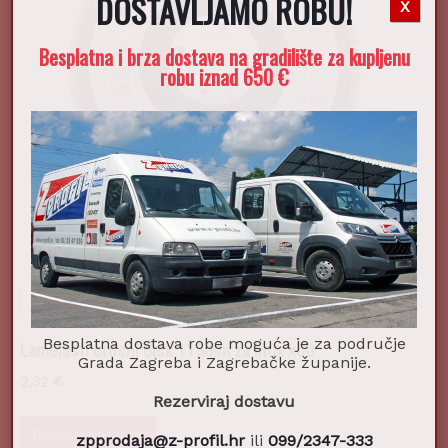
DOSTAVLJAMO ROBU!
X
Besplatna i brza dostava na gradilište za kupljenu
robu iznad 650 €
Besplatna dostava robe moguća je za područje
Lamelasti brusni disk 115mm za inox k60
Grada Zagreba i Zagrebačke županije.
2,32
€
Rezerviraj dostavu
Dodaj u košaricu
zpprodaja@z-profil.hr
ili
099/2347-333