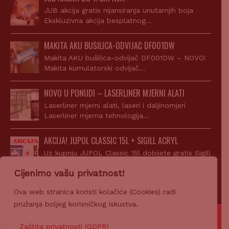
JUB akcija gratis nijansiranja unutarnjih boja
Ekskluzivna akcija besplatnog…
MAKITA AKU BUŠILICA-ODVIJAČ DF001DW
Makita AKU bušilica-odvijač DF001DW – NOVO!
Makita kumulatorski odvijač…
NOVO U PONUDI – LASERLINER MJERNI ALATI
Laserliner mjerni alati, laseri i daljinomjeri
Laserliner mjerna tehnologija…
AKCIJA! JUPOL CLASSIC 15L + SIGILL ACRYL
Uz kupnju JUPOL Classic 15l dobijete gratis Sigill
Acryl…
Cijenimo vašu privatnost!
Ova web stranica koristi kolačiće (Cookies) radi
pružanja boljeg korisničkog iskustva.
© 2007-2026 Z-PROFIL PRODAJA d.o.o.
Zaštita privatnosti (GDPR)