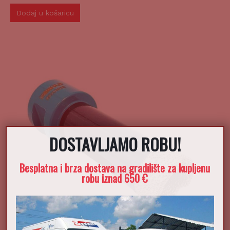
Dodaj u košaricu
DOSTAVLJAMO ROBU!
Besplatna i brza dostava na gradilište za kupljenu
robu iznad 650 €