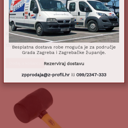
Kruna dijamantna za keramiku fi20
13,60
€
Besplatna dostava robe moguća je za područje
Grada Zagreba i Zagrebačke županije.
Dodaj u košaricu
Rezerviraj dostavu
zpprodaja@z-profil.hr
ili
099/2347-333