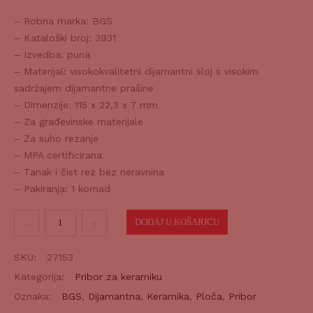
– Robna marka: BGS
– Kataloški broj: 3931
– Izvedba: puna
– Materijal: visokokvalitetni dijamantni sloj s visokim
sadržajem dijamantne prašine
– Dimenzije: 115 x 22,3 x 7 mm
– Za građevinske materijale
– Za suho rezanje
– MPA certificirana
– Tanak i čist rez bez neravnina
– Pakiranja: 1 komad
Dijamantna
DODAJ U KOŠARICU
ploča
115mm
SKU:
27153
segmentirana
Kategorija:
Pribor za keramiku
količina
Oznaka:
BGS
,
Dijamantna
,
Keramika
,
Ploča
,
Pribor