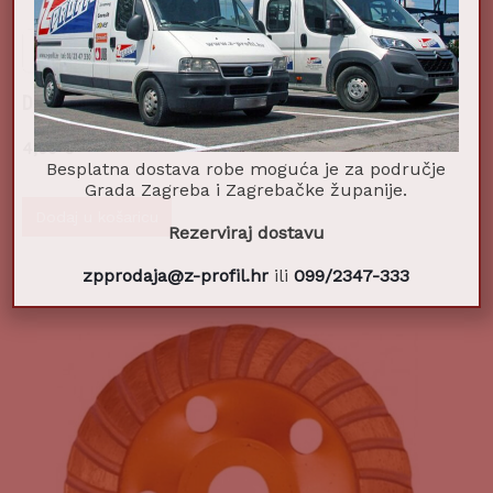
Dijamantna ploča 115mm segmentirana
4,50
€
Besplatna dostava robe moguća je za područje
Grada Zagreba i Zagrebačke županije.
Dodaj u košaricu
Rezerviraj dostavu
zpprodaja@z-profil.hr
ili
099/2347-333