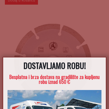
Dodaj u košaricu
DOSTAVLJAMO ROBU!
Besplatna i brza dostava na gradilište za kupljenu
robu iznad 650 €