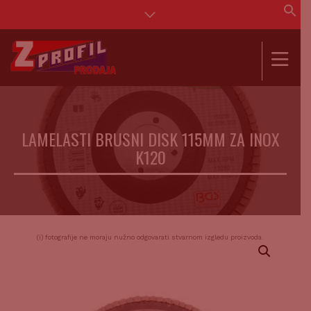
Se
for
SEAR
LAMELASTI BRUSNI DISK 115MM ZA INOX
K120
(i) fotografije ne moraju nužno odgovarati stvarnom izgledu proizvoda.