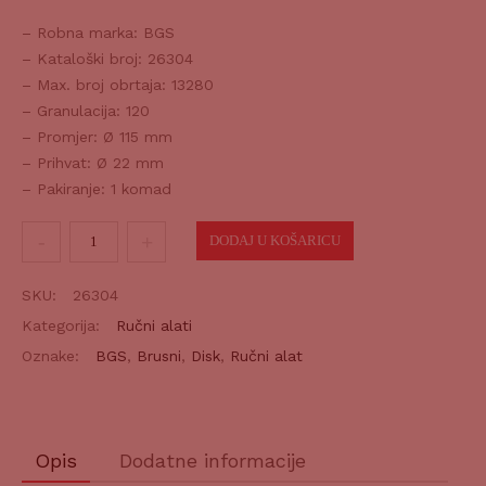
– Robna marka: BGS
– Kataloški broj: 26304
– Max. broj obrtaja: 13280
– Granulacija: 120
– Promjer: Ø 115 mm
– Prihvat: Ø 22 mm
– Pakiranje: 1 komad
Lamelasti
DODAJ U KOŠARICU
brusni
disk
SKU:
26304
115mm
Kategorija:
Ručni alati
za
Oznake:
BGS
,
Brusni
,
Disk
,
Ručni alat
inox
k120
količina
Opis
Dodatne informacije