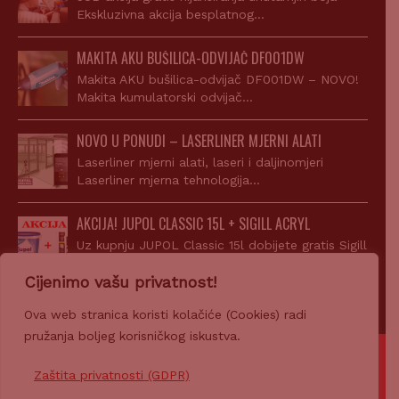
Ekskluzivna akcija besplatnog…
MAKITA AKU BUŠILICA-ODVIJAČ DF001DW
Makita AKU bušilica-odvijač DF001DW – NOVO!
Makita kumulatorski odvijač…
NOVO U PONUDI – LASERLINER MJERNI ALATI
Laserliner mjerni alati, laseri i daljinomjeri
Laserliner mjerna tehnologija…
AKCIJA! JUPOL CLASSIC 15L + SIGILL ACRYL
Uz kupnju JUPOL Classic 15l dobijete gratis Sigill
Acryl…
Cijenimo vašu privatnost!
Ova web stranica koristi kolačiće (Cookies) radi
pružanja boljeg korisničkog iskustva.
© 2007-2026 Z-PROFIL PRODAJA d.o.o.
Zaštita privatnosti (GDPR)
Ponosno pokreće
CROWEB.HOST