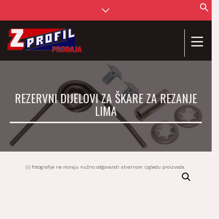
Se
for
SEAR
REZERVNI DIJELOVI ZA ŠKARE ZA REZANJE
LIMA
(i) fotografije ne moraju nužno odgovarati stvarnom izgledu proizvoda.