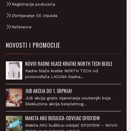
Zbrinjavanje EE otpada
Reference
NOVOSTI I PROMOCIJE
NOVO! RADNE HLAČE KRATKE NORTH TECH BIJELE
Radne hlače kratke NORTH TECH od
proizvođača LACUNA Radna…
JUB AKCIJA DO 1. SRPNJA!
JUB akcija gratis nijansiranja unutarnjih boja
Ekskluzivna akcija besplatnog…
MAKITA AKU BUŠILICA-ODVIJAČ DF001DW
Makita AKU bušilica-odvijač DF001DW – NOVO!
Makita kumulatorski odvijač…