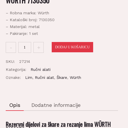
– Robna marka: Würth
– Kataloški broj: 7130350
– Materijal: metal
– Pakiranje: 1 set
Rezervni
DODAJ U KOŠARICU
dijelovi
za
SKU:
27214
škare
Kategorija:
Ručni alati
za
Oznake:
Lim
,
Ručni alat
,
Škare
,
Würth
rezanje
lima
količina
Opis
Dodatne informacije
Rezervni dijelovi za škare za rezanje lima WÜRTH
7130350