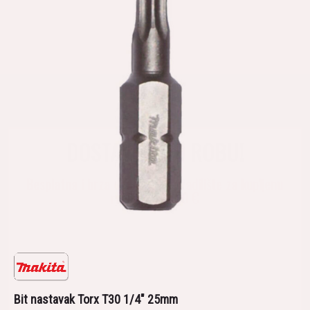
DOSTAVLJAMO ROBU!
Besplatna i brza dostava na gradilište za kupljenu
robu iznad 650 €
Bit nastavak Torx T30 1/4″ 25mm