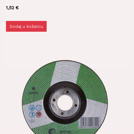
1,52
€
Dodaj u košaricu
Besplatna dostava robe moguća je za područje
Grada Zagreba i Zagrebačke županije.
Rezerviraj dostavu
zpprodaja@z-profil.hr
ili
099/2347-333