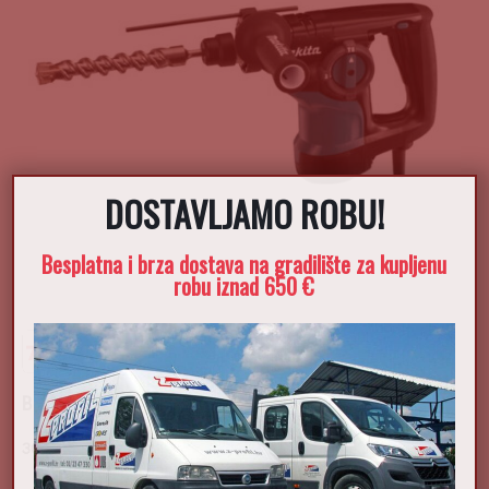
DOSTAVLJAMO ROBU!
Besplatna i brza dostava na gradilište za kupljenu
robu iznad 650 €
Bušilica čekić HR2800
302,50
€