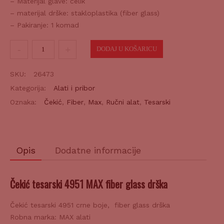
– Materijal glave: čelik
– materijal drške: stakloplastika (fiber glass)
– Pakiranje: 1 komad
Čekić
DODAJ U KOŠARICU
tesarski
4951
SKU:
26473
količina
Kategorija:
Alati i pribor
Oznaka:
Čekić
,
Fiber
,
Max
,
Ručni alat
,
Tesarski
Opis
Dodatne informacije
Čekić tesarski 4951 MAX fiber glass drška
Čekić tesarski 4951 crne boje, fiber glass drška
Robna marka: MAX alati