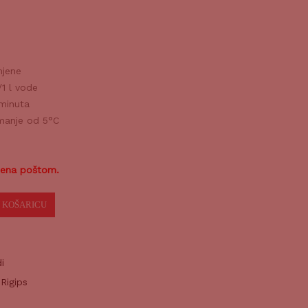
mjene
/1 l vode
 minuta
manje od 5°C
jena poštom.
 KOŠARICU
i
,
Rigips