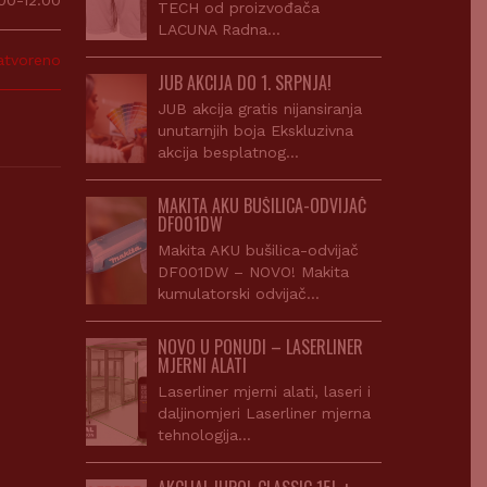
00-12:00
TECH od proizvođača
LACUNA Radna…
atvoreno
JUB AKCIJA DO 1. SRPNJA!
JUB akcija gratis nijansiranja
unutarnjih boja Ekskluzivna
akcija besplatnog…
MAKITA AKU BUŠILICA-ODVIJAČ
DF001DW
Makita AKU bušilica-odvijač
DF001DW – NOVO! Makita
kumulatorski odvijač…
NOVO U PONUDI – LASERLINER
MJERNI ALATI
Laserliner mjerni alati, laseri i
daljinomjeri Laserliner mjerna
tehnologija…