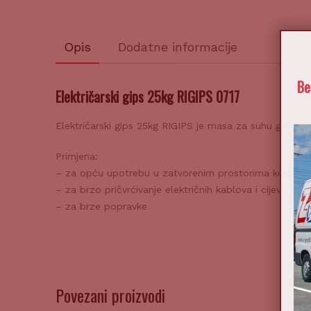
Opis
Dodatne informacije
Be
Električarski gips 25kg RIGIPS 0717
Električarski gips 25kg RIGIPS je masa za suhu gradnju
Primjena:
– za opću upotrebu u zatvorenim prostorima kod rado
– za brzo pričvrćivanje električnih kablova i cijevi
– za brze popravke
Povezani proizvodi