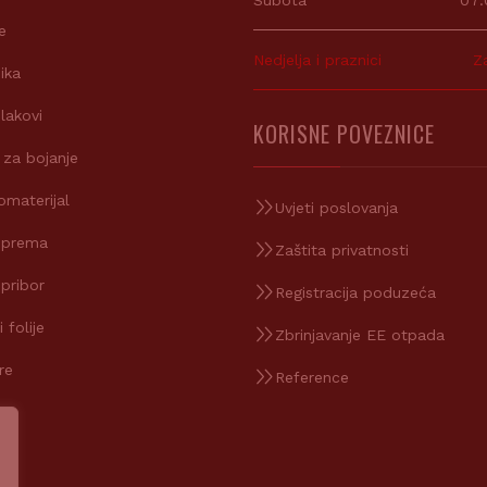
Subota
07:
e
Nedjelja i praznici
Z
ika
 lakovi
KORISNE POVEZNICE
 za bojanje
omaterijal
Uvjeti poslovanja
oprema
Zaštita privatnosti
 pribor
Registracija poduzeća
 folije
Zbrinjavanje EE otpada
re
Reference