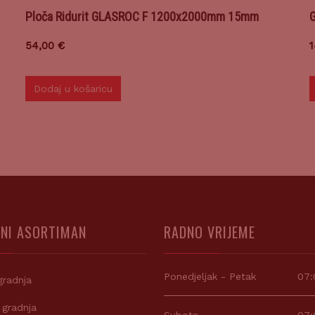
Ploča Ridurit GLASROC F 1200x2000mm 15mm
G
54,00
€
Dodaj u košaricu
NI ASORTIMAN
RADNO VRIJEME
Ponedjeljak - Petak
07:
gradnja
 gradnja