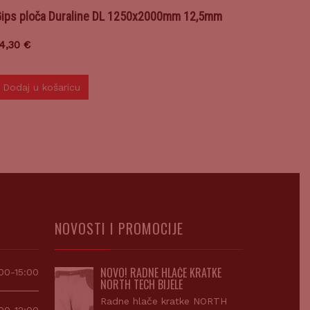
ips ploča Duraline DL 1250x2000mm 12,5mm
14,30
€
Dodaj u košaricu
NOVOSTI I PROMOCIJE
NOVO! RADNE HLAČE KRATKE
00-15:00
NORTH TECH BIJELE
Radne hlače kratke NORTH