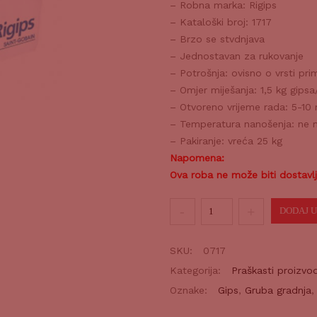
– Robna marka: Rigips
– Kataloški broj: 1717
– Brzo se stvdnjava
– Jednostavan za rukovanje
– Potrošnja: ovisno o vrsti pri
– Omjer miješanja: 1,5 kg gipsa
– Otvoreno vrijeme rada: 5-10
– Temperatura nanošenja: ne 
– Pakiranje: vreća 25 kg
Napomena:
Ova roba ne može biti dostavl
Električarski
DODAJ U
gips
25kg
SKU:
0717
količina
Kategorija:
Praškasti proizvod
Oznake:
Gips
,
Gruba gradnja