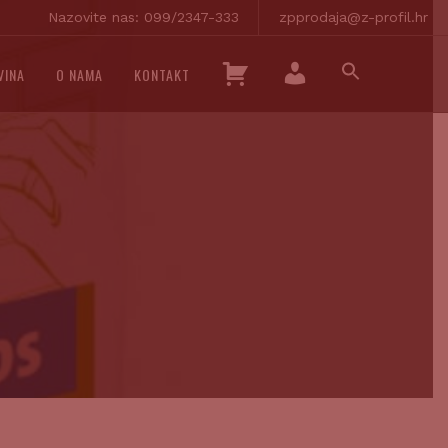
Nazovite nas: 099/2347-333
zpprodaja@z-profil.hr
SEARCH
K
VINA
O NAMA
KONTAKT
FOR:
O
SEARCH BUTTON
M
Š
O
A
J
R
R
I
A
C
Č
A
U
N