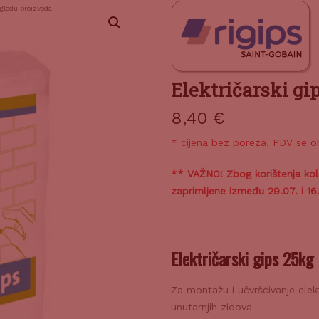
zgledu proizvoda.
Električarski gi
8,40
€
* cijena bez poreza. PDV se o
** VAŽNO! Zbog korištenja ko
zaprimljene između 29.07. i 1
Električarski gips 25kg
Za montažu i učvršćivanje elekt
unutarnjih zidova