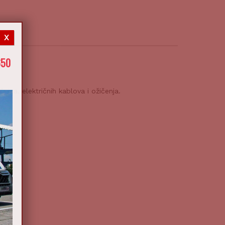
X
650
ica, električnih kablova i ožičenja.