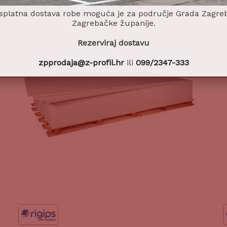
splatna dostava robe moguća je za područje Grada Zagreb
Zagrebačke županije.
Rezerviraj dostavu
zpprodaja@z-profil.hr
ili
099/2347-333