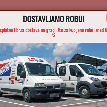
DOSTAVLJAMO ROBU!
splatna i brza dostava na gradilište za kupljenu robu iznad 
€
 koja se brzo stvrdnjava i posebno je pogodna za žbukanje oko utičn
va u suhoj gradnji