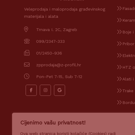
Fasad
Veleprodaja i maloprodaja građevinskog
materijala i alata
Keram
Trnava I. 2C, Zagreb
Boje i
099/2347-333
Pribor
01/2450-936
Elektr
zpprodaja@z-profil.hr
HTZ 
Pon-Pet 7-15, Sub 7-12
Alati i
Trake i
Bordu
Cijenimo vašu privatnost!
Ova web stranica koristi kolačiće (Cookies) radi