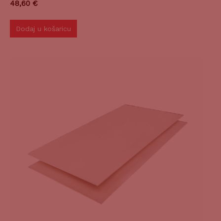
48,60
€
Dodaj u košaricu