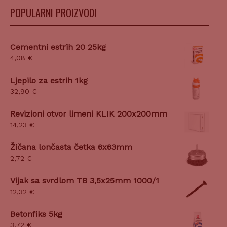
POPULARNI PROIZVODI
Cementni estrih 20 25kg
4,08
€
Ljepilo za estrih 1kg
32,90
€
Revizioni otvor limeni KLIK 200x200mm
14,23
€
Žičana lončasta četka 6x63mm
2,72
€
Vijak sa svrdlom TB 3,5x25mm 1000/1
12,32
€
Betonfiks 5kg
3,72
€