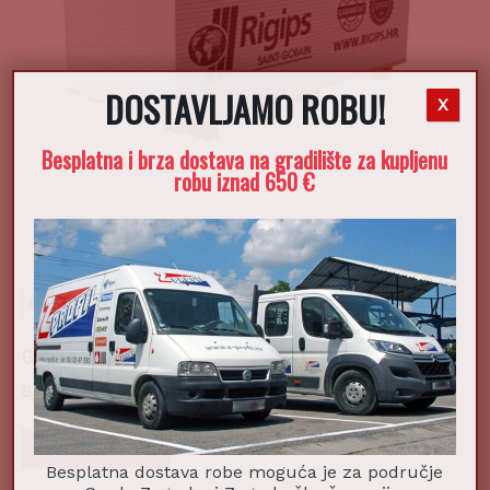
DOSTAVLJAMO ROBU!
X
Besplatna i brza dostava na gradilište za kupljenu
robu iznad 650 €
Gips ploča RB 1250x2000mm 12,5mm
8,70
€
Dodaj u košaricu
Besplatna dostava robe moguća je za područje