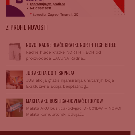
Z-PROFIL NOVOSTI
NOVO! RADNE HLAČE KRATKE NORTH TECH BIJELE
Radne hlače kratke NORTH TECH od
proizvođača LACUNA Radna…
JUB AKCIJA DO 1. SRPNJA!
JUB akcija gratis nijansiranja unutarnjih boja
Ekskluzivna akcija besplatnog…
MAKITA AKU BUŠILICA-ODVIJAČ DF001DW
Makita AKU bušilica-odvijač DF001DW – NOVO!
Makita kumulatorski odvijač…