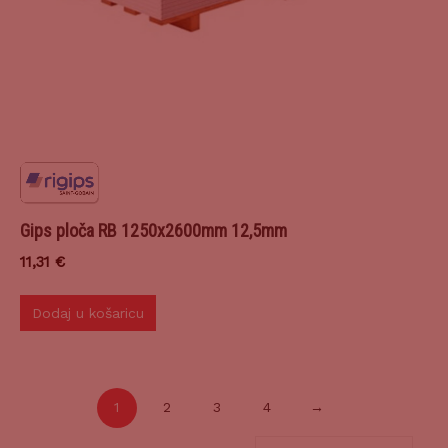
Gips ploča RB 1250x2600mm 12,5mm
11,31
€
Dodaj u košaricu
1
2
3
4
→