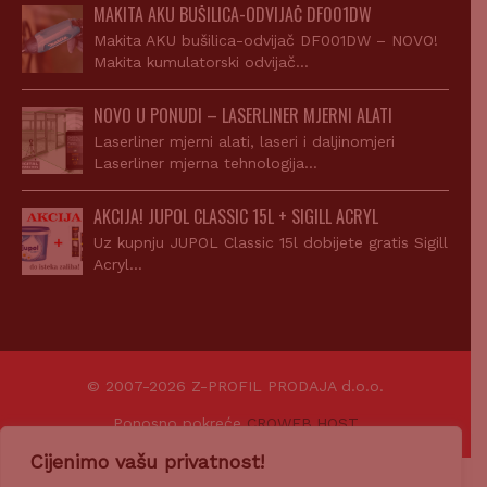
MAKITA AKU BUŠILICA-ODVIJAČ DF001DW
Makita AKU bušilica-odvijač DF001DW – NOVO!
Makita kumulatorski odvijač…
NOVO U PONUDI – LASERLINER MJERNI ALATI
Laserliner mjerni alati, laseri i daljinomjeri
Laserliner mjerna tehnologija…
AKCIJA! JUPOL CLASSIC 15L + SIGILL ACRYL
Uz kupnju JUPOL Classic 15l dobijete gratis Sigill
Acryl…
© 2007-2026 Z-PROFIL PRODAJA d.o.o.
Ponosno pokreće
CROWEB.HOST
Cijenimo vašu privatnost!