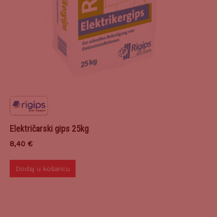
Električarski gips 25kg
8,40
€
Dodaj u košaricu