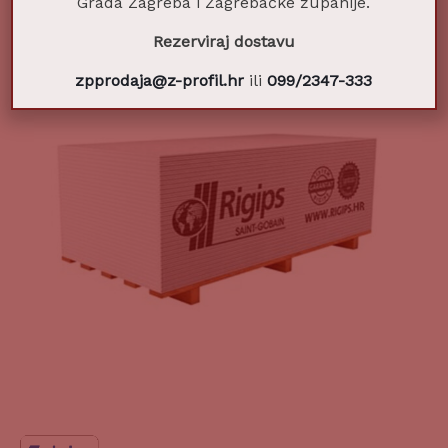
Grada Zagreba i Zagrebačke županije.
Rezerviraj dostavu
zpprodaja@z-profil.hr
ili
099/2347-333