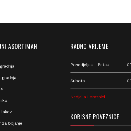
NI ASORTIMAN
RADNO VRIJEME
Ponedjeljak - Petak
07:
gradnja
 gradnja
Subota
07:
e
Nedjelja i praznici
Z
ika
 lakovi
KORISNE POVEZNICE
 za bojanje