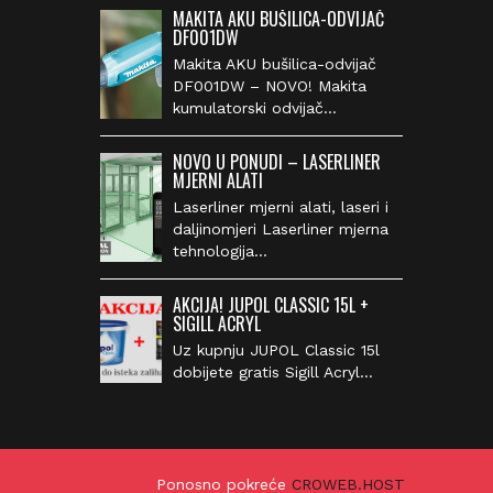
MAKITA AKU BUŠILICA-ODVIJAČ
DF001DW
Makita AKU bušilica-odvijač
DF001DW – NOVO! Makita
kumulatorski odvijač…
NOVO U PONUDI – LASERLINER
MJERNI ALATI
Laserliner mjerni alati, laseri i
daljinomjeri Laserliner mjerna
tehnologija…
AKCIJA! JUPOL CLASSIC 15L +
SIGILL ACRYL
Uz kupnju JUPOL Classic 15l
dobijete gratis Sigill Acryl…
Ponosno pokreće
CROWEB.HOST