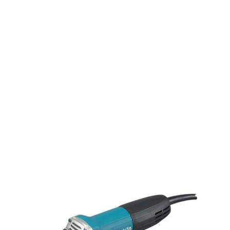
splatna dostava robe moguća je za područje Grada Zagreb
Zagrebačke županije.
Rezerviraj dostavu
zpprodaja@z-profil.hr
ili
099/2347-333