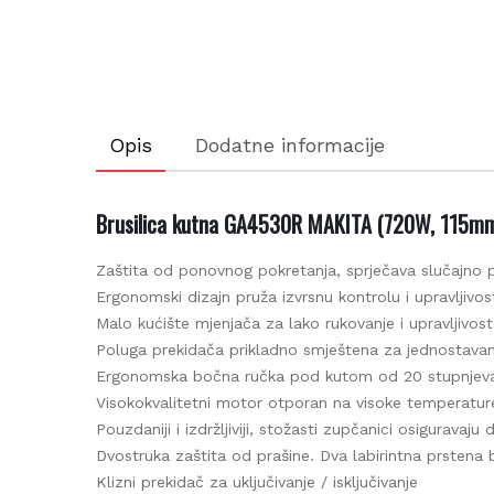
Opis
Dodatne informacije
Brusilica kutna GA4530R MAKITA (720W, 115mm
Zaštita od ponovnog pokretanja, sprječava slučajno pok
Be
Ergonomski dizajn pruža izvrsnu kontrolu i upravljivost
Malo kućište mjenjača za lako rukovanje i upravljivost
Poluga prekidača prikladno smještena za jednostava
Ergonomska bočna ručka pod kutom od 20 stupnjeva
Visokokvalitetni motor otporan na visoke temperature
Pouzdaniji i izdržljiviji, stožasti zupčanici osiguravaju dv
Dvostruka zaštita od prašine. Dva labirintna prstena br
Klizni prekidač za uključivanje / isključivanje