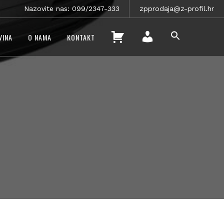
Nazovite nas: 099/2347-333
zpprodaja@z-profil.hr
SEARCH
K
VINA
O NAMA
KONTAKT
FOR:
O
SEARCH BUTTON
M
Š
O
A
J
R
R
I
A
C
Č
A
U
N