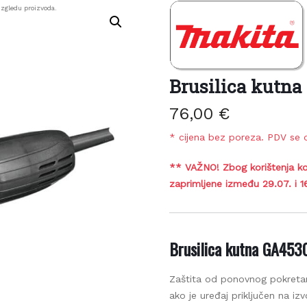
zgledu proizvoda.
Brusilica kutna
76,00
€
* cijena bez poreza. PDV se o
** VAŽNO! Zbog korištenja ko
zaprimljene između 29.07. i 1
Brusilica kutna GA453
Zaštita od ponovnog pokretanja
ako je uređaj priključen na iz