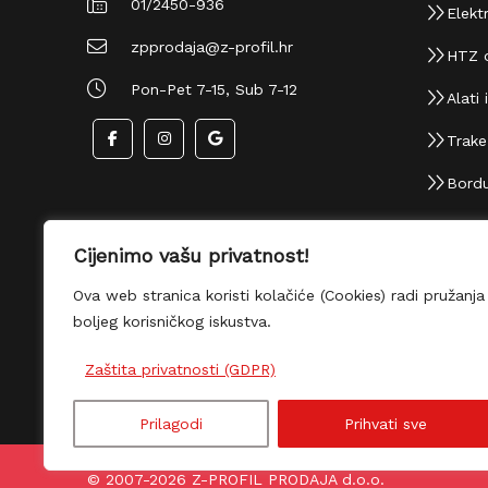
01/2450-936
Elektr
zpprodaja@z-profil.hr
HTZ 
Pon-Pet 7-15, Sub 7-12
Alati i
Trake i
Bordu
Cijenimo vašu privatnost!
Ova web stranica koristi kolačiće (Cookies) radi
pružanja boljeg korisničkog iskustva.
Zaštita privatnosti (GDPR)
Prilagodi
Prihvati sve
© 2007-2026 Z-PROFIL PRODAJA d.o.o.