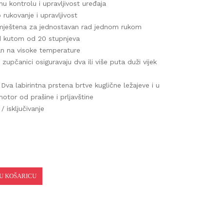
 kontrolu i upravljivost uređaja
ukovanje i upravljivost
mještena za jednostavan rad jednom rukom
kutom od 20 stupnjeva
n na visoke temperature
i zupčanici osiguravaju dva ili više puta duži vijek
va labirintna prstena brtve kuglične ležajeve i u
tor od prašine i prljavštine
 isključivanje
 KOŠARICU