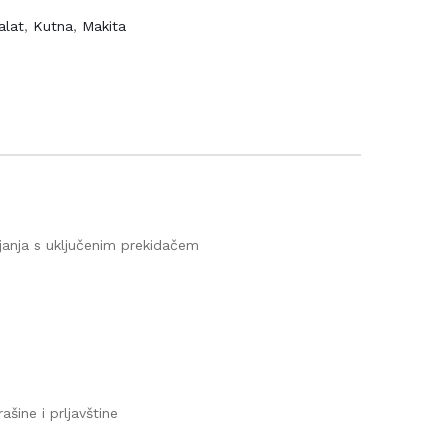
lat
,
Kutna
,
Makita
janja s uključenim prekidačem
650
ine i prljavštine