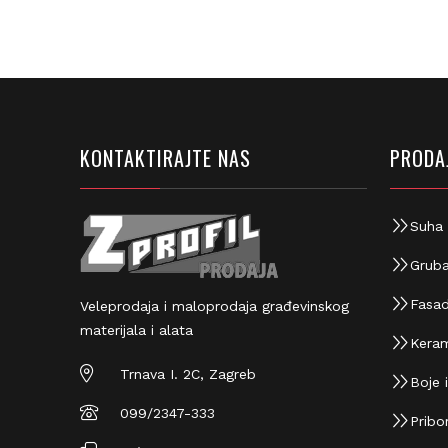
KONTAKTIRAJTE NAS
PRODAJ
Suha 
Gruba
Fasad
Veleprodaja i maloprodaja građevinskog
materijala i alata
Keram
Trnava I. 2C, Zagreb
Boje i
099/2347-333
Pribor