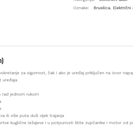
Oznake:
Brusilica
,
Električni a
)
DOSTAVLJAMO ROBU!
retanje za sigurnost, čak i ako je uređaj priključen na izvor napa
splatna i brza dostava na gradilište za kupljenu robu iznad 
 uređaja
€
n rad jednom rukom
a ili više puta duži vijek trajanja
tve kuglične ležajeve i u potpunosti štite zupčanike i motor od praš