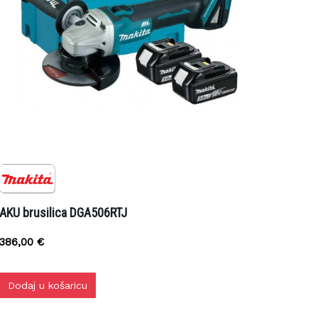
KU brusilica DGA506RTJ
386,00
€
Dodaj u košaricu