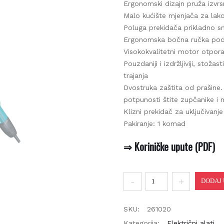
Ergonomski dizajn pruža izvrsnu
Malo kućište mjenjača za lako r
Poluga prekidača prikladno s
Ergonomska bočna ručka pod 
Visokokvalitetni motor otpora
Pouzdaniji i izdržljiviji, stožast
trajanja
Dvostruka zaštita od prašine. D
potpunosti štite zupčanike i mo
Klizni prekidač za uključivanje /
Pakiranje: 1 komad
⇒ Koriničke upute (PDF)
Brusilica
DODAJ U
kutna
GA4530R
SKU:
261020
količina
Kategorija:
Električni alati