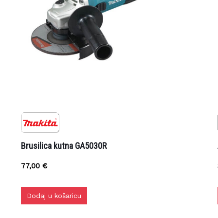
Brusilica kutna GA5030R
A
77,00
€
Dodaj u košaricu