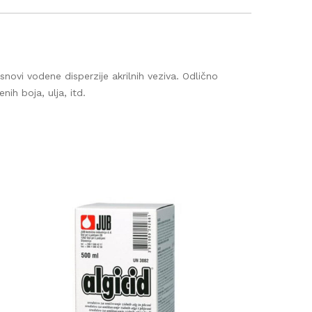
650
ovi vodene disperzije akrilnih veziva. Odlično
ih boja, ulja, itd.
a i