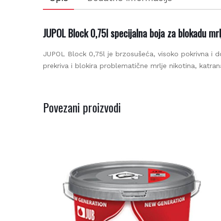
Be
JUPOL Block 0,75l specijalna boja za blokadu mrlj
JUPOL Block 0,75l je brzosušeća, visoko pokrivna i d
prekriva i blokira problematične mrlje nikotina, katrana, 
Povezani proizvodi
Be