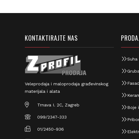
KONTAKTIRAJTE NAS
PRODAJ
Suha 
Gruba
Fasad
Veleprodaja i maloprodaja građevinskog
materijala i alata
Keram
Trnava I. 2C, Zagreb
Boje i
099/2347-333
Pribor
01/2450-936
Elektr