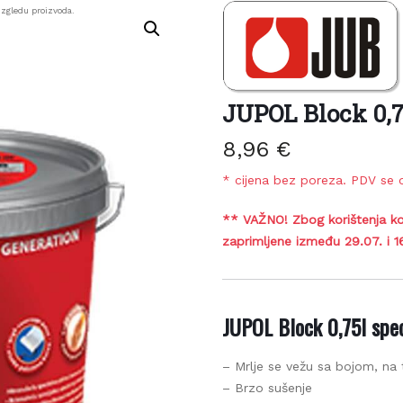
zgledu proizvoda.
JUPOL Block 0,7
8,96
€
* cijena bez poreza. PDV se o
** VAŽNO! Zbog korištenja ko
zaprimljene između 29.07. i 1
JUPOL Block 0,75l speci
– Mrlje se vežu sa bojom, na ta
– Brzo sušenje