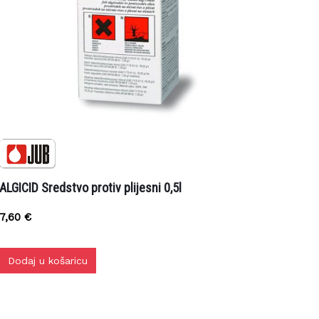
LGICID Sredstvo protiv plijesni 0,5l
7,60
€
Dodaj u košaricu