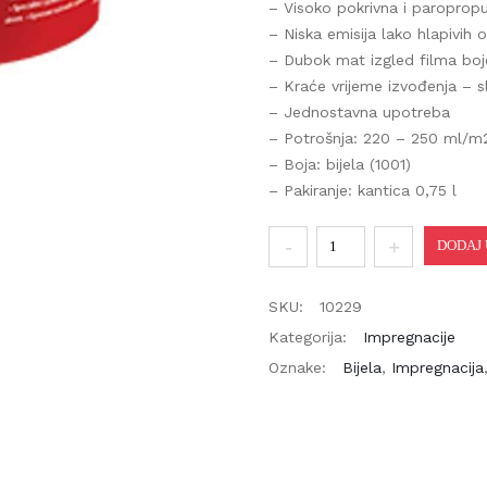
– Visoko pokrivna i paropropu
– Niska emisija lako hlapivih o
– Dubok mat izgled filma boje
– Kraće vrijeme izvođenja – s
– Jednostavna upotreba
– Potrošnja: 220 – 250 ml/m2 
– Boja: bijela (1001)
– Pakiranje: kantica 0,75 l
JUPOL
DODAJ U
Block
0,75l
SKU:
10229
količina
Kategorija:
Impregnacije
Oznake:
Bijela
,
Impregnacija
,
DOSTAVLJAMO ROBU!