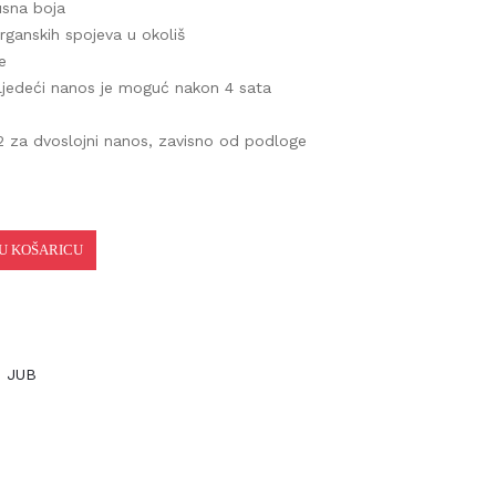
sna boja
rganskih spojeva u okoliš
ljedeći nanos je moguć nakon 4 sata
za dvoslojni nanos, zavisno od podloge
 KOŠARICU
JUB