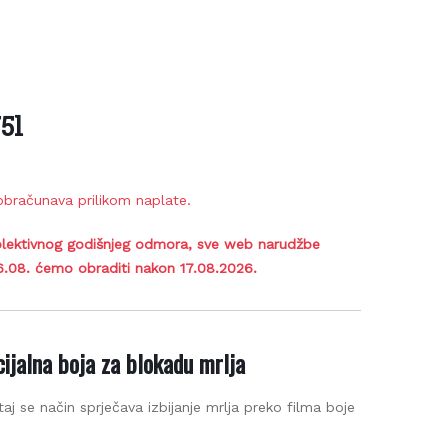
5l
bračunava prilikom naplate.
lektivnog godišnjeg odmora, sve web narudžbe
6.08. ćemo obraditi nakon 17.08.2026.
jalna boja za blokadu mrlja
j se način sprječava izbijanje mrlja preko filma boje