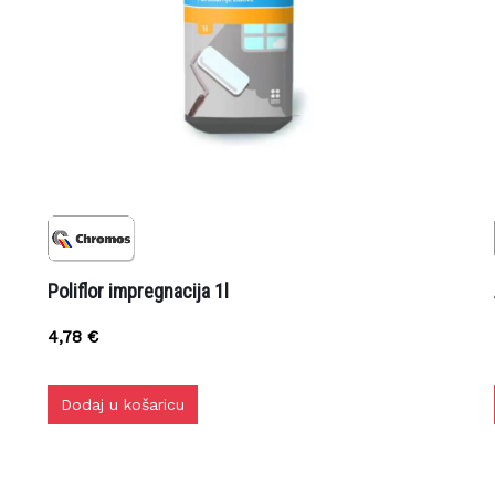
zpprodaja@z-profil.hr
ili
099/2347-333
Poliflor impregnacija 1l
A
4,78
€
Dodaj u košaricu