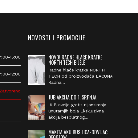
NOVOSTI I PROMOCIJE
NOVO! RADNE HLAČE KRATKE
00-15:00
NORTH TECH BIJELE
Radne hlače kratke NORTH
00-12:00
TECH od proizvođača
LACUNA Radna…
atvoreno
JUB AKCIJA DO 1. SRPNJA!
JUB akcija gratis nijansiranja
unutarnjih boja Ekskluzivna
akcija besplatnog…
MAKITA AKU BUŠILICA-ODVIJAČ
DF001DW