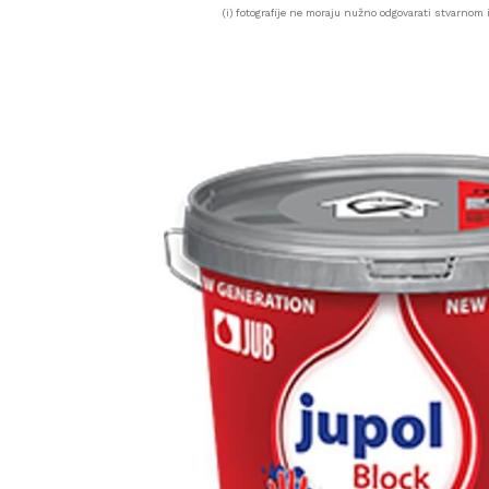
(i) fotografije ne moraju nužno odgovarati stvarnom i