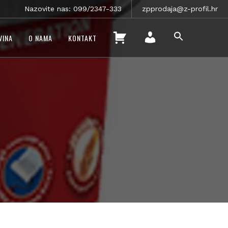
Nazovite nas: 099/2347-333
zpprodaja@z-profil.hr
SEARCH
K
VINA
O NAMA
KONTAKT
FOR:
O
SEARCH BUTTON
M
Š
O
A
J
R
R
I
A
C
Č
A
U
N