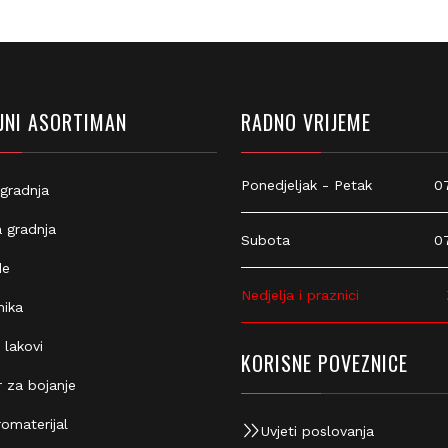
NI ASORTIMAN
RADNO VRIJEME
Ponedjeljak - Petak
07:
gradnja
 gradnja
Subota
07:
e
Nedjelja i praznici
Z
ika
 lakovi
KORISNE POVEZNICE
 za bojanje
omaterijal
Uvjeti poslovanja