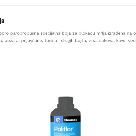
splatna i brza dostava na gradilište za kupljenu robu iznad 
€
a
obro paropropusna specijalna boja za blokadu mrlja izrađena na osn
požara, prljavštine, tanina i drugih bojila, vina, sokova, kave, voden
splatna dostava robe moguća je za područje Grada Zagreb
Zagrebačke županije.
Rezerviraj dostavu