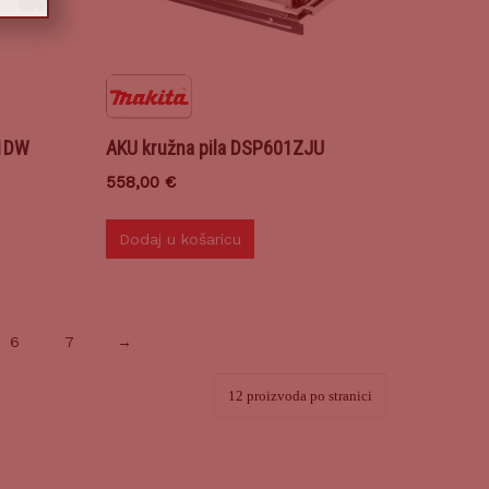
01DW
AKU kružna pila DSP601ZJU
558,00
€
Dodaj u košaricu
6
7
→