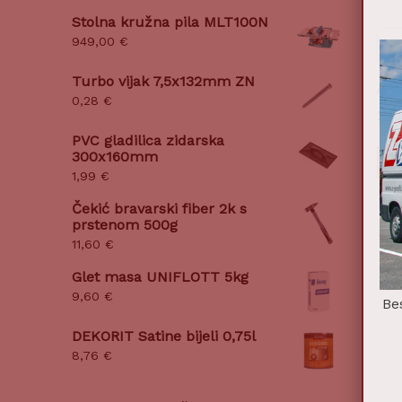
Stolna kružna pila MLT100N
949,00
€
Turbo vijak 7,5x132mm ZN
AKU
0,28
€
250
PVC gladilica zidarska
300x160mm
Do
1,99
€
Čekić bravarski fiber 2k s
prstenom 500g
11,60
€
Glet masa UNIFLOTT 5kg
9,60
€
Be
DEKORIT Satine bijeli 0,75l
8,76
€