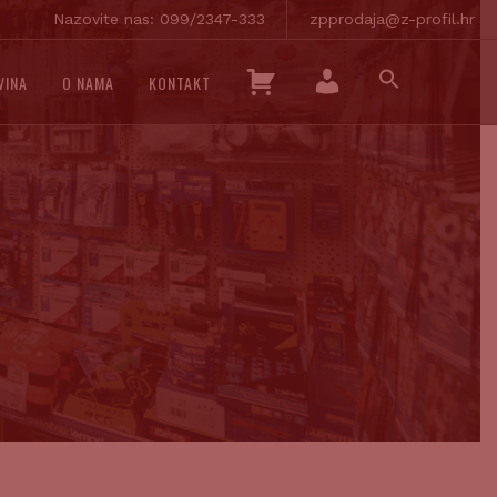
Nazovite nas: 099/2347-333
zpprodaja@z-profil.hr
SEARCH
K
VINA
O NAMA
KONTAKT
FOR:
O
SEARCH BUTTON
M
Š
O
A
J
R
R
I
A
C
Č
A
U
N