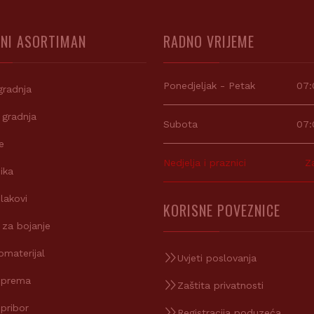
NI ASORTIMAN
RADNO VRIJEME
Ponedjeljak - Petak
07:
gradnja
 gradnja
Subota
07:
e
Nedjelja i praznici
Z
ika
 lakovi
KORISNE POVEZNICE
 za bojanje
omaterijal
Uvjeti poslovanja
oprema
Zaštita privatnosti
 pribor
Registracija poduzeća