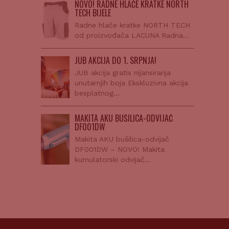
NOVO! RADNE HLAČE KRATKE NORTH
TECH BIJELE
Radne hlače kratke NORTH TECH
od proizvođača LACUNA Radna…
JUB AKCIJA DO 1. SRPNJA!
JUB akcija gratis nijansiranja
unutarnjih boja Ekskluzivna akcija
besplatnog…
MAKITA AKU BUŠILICA-ODVIJAČ
DF001DW
Makita AKU bušilica-odvijač
DF001DW – NOVO! Makita
kumulatorski odvijač…