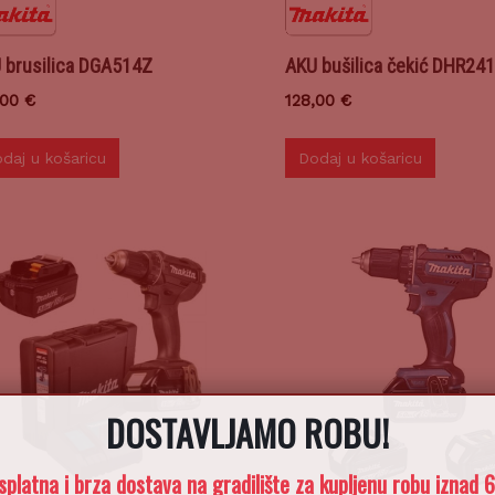
 brusilica DGA514Z
AKU bušilica čekić DHR24
,00
€
128,00
€
daj u košaricu
Dodaj u košaricu
DOSTAVLJAMO ROBU!
splatna i brza dostava na gradilište za kupljenu robu iznad 