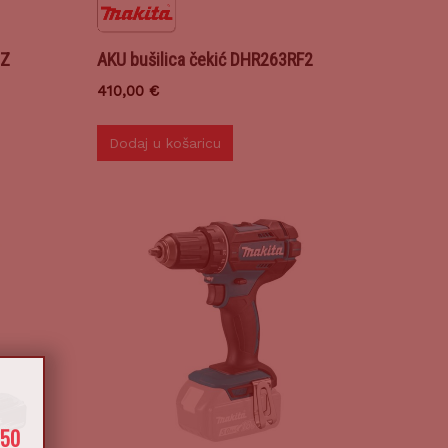
1Z
AKU bušilica čekić DHR263RF2
410,00
€
Dodaj u košaricu
X
650