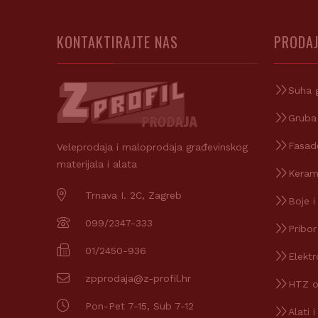
KONTAKTIRAJTE NAS
PRODAJ
Suha 
Gruba
Fasad
Veleprodaja i maloprodaja građevinskog
materijala i alata
Keram
Trnava I. 2C, Zagreb
Boje i
099/2347-333
Pribor
01/2450-936
Elektr
zpprodaja@z-profil.hr
HTZ 
Pon-Pet 7-15, Sub 7-12
Alati i