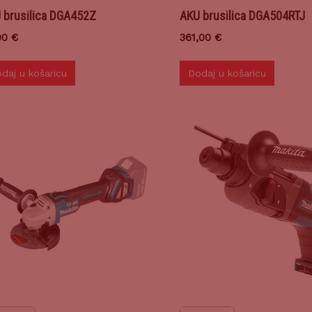
 brusilica DGA452Z
AKU brusilica DGA504RTJ
00
€
361,00
€
daj u košaricu
Dodaj u košaricu