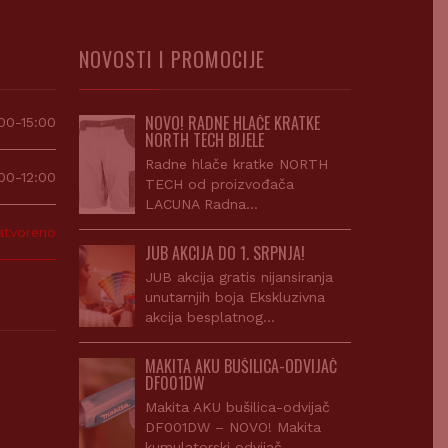
NOVOSTI I PROMOCIJE
NOVO! RADNE HLAČE KRATKE
00-15:00
NORTH TECH BIJELE
Radne hlače kratke NORTH
00-12:00
TECH od proizvođača
LACUNA Radna…
atvoreno
JUB AKCIJA DO 1. SRPNJA!
JUB akcija gratis nijansiranja
unutarnjih boja Ekskluzivna
akcija besplatnog…
MAKITA AKU BUŠILICA-ODVIJAČ
DF001DW
Makita AKU bušilica-odvijač
DF001DW – NOVO! Makita
kumulatorski odvijač…