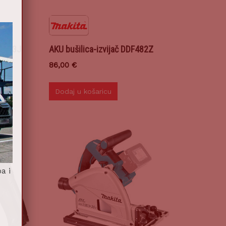
82RT3J
AKU bušilica-izvijač DDF482Z
86,00
€
Dodaj u košaricu
a i