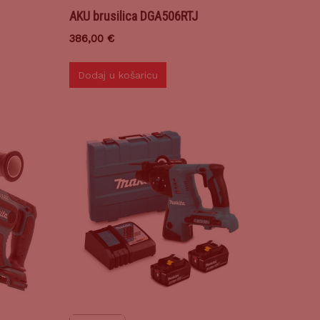
AKU brusilica DGA506RTJ
386,00
€
Dodaj u košaricu