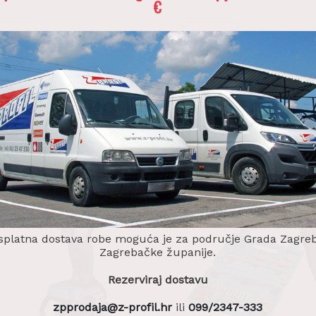
€
 bušilica-izvijač DDF482RFEB
AKU bušilica-izvijač DDF4
,00
€
446,00
€
daj u košaricu
Dodaj u košaricu
splatna dostava robe moguća je za područje Grada Zagreb
Zagrebačke županije.
Rezerviraj dostavu
zpprodaja@z-profil.hr
ili
099/2347-333