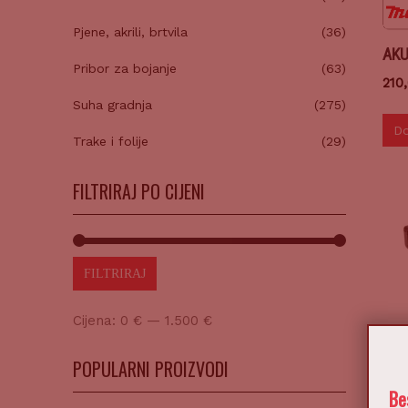
Pjene, akrili, brtvila
(36)
AKU
Pribor za bojanje
(63)
210
Suha gradnja
(275)
Do
Trake i folije
(29)
FILTRIRAJ PO CIJENI
FILTRIRAJ
Cijena:
0 €
—
1.500 €
POPULARNI PROIZVODI
Be