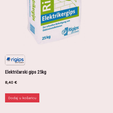
Električarski gips 25kg
8,40
€
Dodaj u košaricu