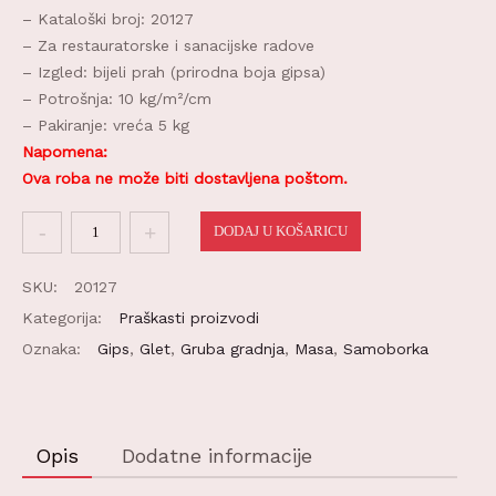
– Kataloški broj: 20127
– Za restauratorske i sanacijske radove
– Izgled: bijeli prah (prirodna boja gipsa)
– Potrošnja: 10 kg/m²/cm
– Pakiranje: vreća 5 kg
Napomena:
Ova roba ne može biti dostavljena poštom.
Betonfiks
DODAJ U KOŠARICU
5kg
količina
SKU:
20127
Kategorija:
Praškasti proizvodi
Oznaka:
Gips
,
Glet
,
Gruba gradnja
,
Masa
,
Samoborka
Opis
Dodatne informacije