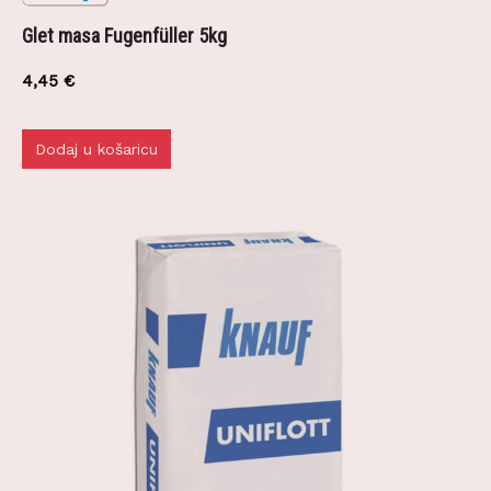
Glet masa Fugenfüller 5kg
4,45
€
Dodaj u košaricu
Besplatna dostava robe moguća je za područje
Grada Zagreba i Zagrebačke županije.
Rezerviraj dostavu
zpprodaja@z-profil.hr
ili
099/2347-333