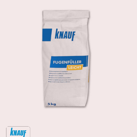
DOSTAVLJAMO ROBU!
Besplatna i brza dostava na gradilište za kupljenu
robu iznad 650 €