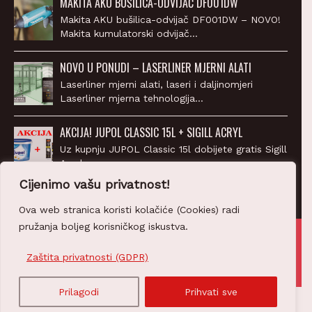
Makita AKU bušilica-odvijač DF001DW – NOVO!
Makita kumulatorski odvijač…
NOVO U PONUDI – LASERLINER MJERNI ALATI
Laserliner mjerni alati, laseri i daljinomjeri
Laserliner mjerna tehnologija…
AKCIJA! JUPOL CLASSIC 15L + SIGILL ACRYL
Uz kupnju JUPOL Classic 15l dobijete gratis Sigill
Acryl…
Cijenimo vašu privatnost!
Ova web stranica koristi kolačiće (Cookies) radi
pružanja boljeg korisničkog iskustva.
© 2007-2026 Z-PROFIL PRODAJA d.o.o.
Ponosno pokreće
CROWEB.HOST
Zaštita privatnosti (GDPR)
Prilagodi
Prihvati sve