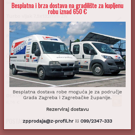
949,00
€
Besplatna i brza dostava na gradilište za kupljenu
robu iznad 650 €
Turbo vijak 7,5x132mm ZN
0,28
€
PVC gladilica zidarska 300x160mm
1,99
€
Čekić bravarski fiber 2k s prstenom 500g
11,60
€
Glet masa UNIFLOTT 5kg
9,60
€
Besplatna dostava robe moguća je za područje
DEKORIT Satine bijeli 0,75l
Grada Zagreba i Zagrebačke županije.
8,76
€
Rezerviraj dostavu
POSTANI DIO NAŠEG TIMA!
zpprodaja@z-profil.hr
ili
099/2347-333