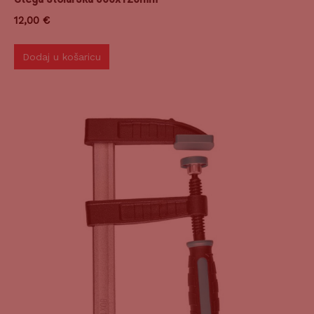
12,00
€
Dodaj u košaricu