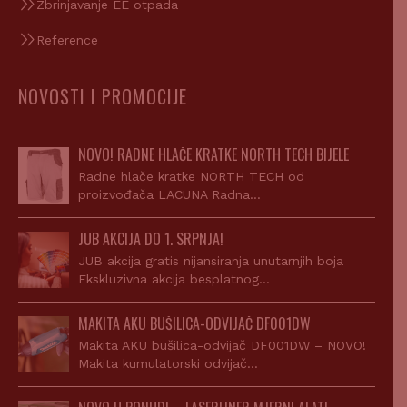
Zbrinjavanje EE otpada
Reference
NOVOSTI I PROMOCIJE
NOVO! RADNE HLAČE KRATKE NORTH TECH BIJELE
Radne hlače kratke NORTH TECH od
proizvođača LACUNA Radna…
JUB AKCIJA DO 1. SRPNJA!
JUB akcija gratis nijansiranja unutarnjih boja
Ekskluzivna akcija besplatnog…
MAKITA AKU BUŠILICA-ODVIJAČ DF001DW
Makita AKU bušilica-odvijač DF001DW – NOVO!
Makita kumulatorski odvijač…