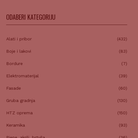
ODABERI KATEGORIJU
Alati i pribor
(432)
Boje i lakovi
(83)
Bordure
(7)
Elektromaterijal
(39)
Fasade
(60)
Gruba gradnja
(130)
HTZ oprema
(150)
Keramika
(93)
Pjene, akrili, brtvila
(36)