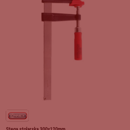
Stega stolarska 300x120mm