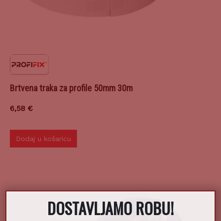
Brtvena traka za profile 50mm 30m
6,58
€
Dodaj u košaricu
DOSTAVLJAMO ROBU!