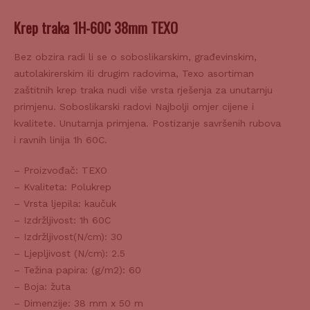
Krep traka 1H-60C 38mm TEXO
Bez obzira radi li se o soboslikarskim, građevinskim,
autolakirerskim ili drugim radovima, Texo asortiman
zaštitnih krep traka nudi više vrsta rješenja za unutarnju
primjenu. Soboslikarski radovi Najbolji omjer cijene i
kvalitete. Unutarnja primjena. Postizanje savršenih rubova
i ravnih linija 1h 60C.
– Proizvođač: TEXO
– Kvaliteta: Polukrep
– Vrsta ljepila: kaučuk
– Izdržljivost: 1h 60C
– Izdržljivost(N/cm): 30
– Ljepljivost (N/cm): 2.5
– Težina papira: (g/m2): 60
– Boja: žuta
– Dimenzije: 38 mm x 50 m