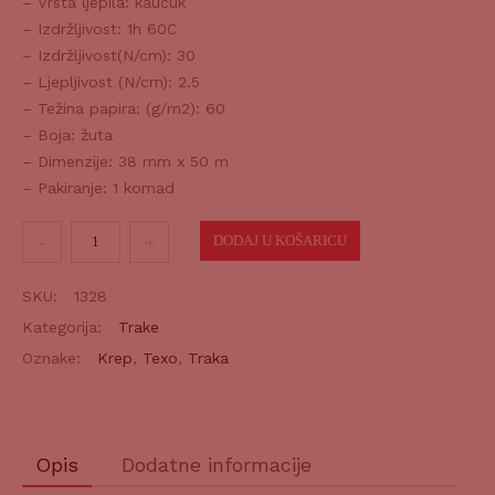
– Vrsta ljepila: kaučuk
– Izdržljivost: 1h 60C
– Izdržljivost(N/cm): 30
– Ljepljivost (N/cm): 2.5
– Težina papira: (g/m2): 60
– Boja: žuta
– Dimenzije: 38 mm x 50 m
– Pakiranje: 1 komad
Krep
DODAJ U KOŠARICU
traka
1H-
SKU:
1328
60C
Kategorija:
Trake
38mm
Oznake:
Krep
,
Texo
,
Traka
količina
Opis
Dodatne informacije