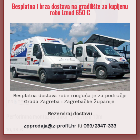
Besplatna i brza dostava na gradilište za kupljenu
robu iznad 650 €
Besplatna dostava robe moguća je za područje
Grada Zagreba i Zagrebačke županije.
Rezerviraj dostavu
Perforirana montažna traka 17×0,7mm 10m
zpprodaja@z-profil.hr
ili
099/2347-333
10,48
€