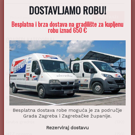
DOSTAVLJAMO ROBU!
X
Pretraži:
PRETRAŽI
Besplatna i brza dostava na gradilište za kupljenu
robu iznad 650 €
ODABERI KATEGORIJU
Alati i pribor
(432)
Boje i lakovi
(83)
Bordure
(7)
Elektromaterijal
(39)
Besplatna dostava robe moguća je za područje
Fasade
(60)
Grada Zagreba i Zagrebačke županije.
Gruba gradnja
(130)
Rezerviraj dostavu
HTZ oprema
(150)