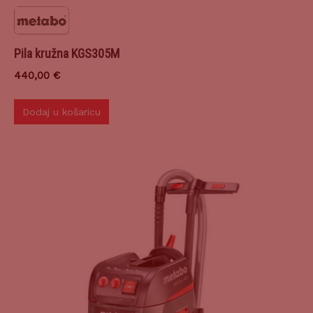
Pila kružna KGS305M
440,00
€
Dodaj u košaricu