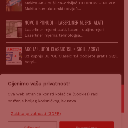
Makita AKU bušilica-odvijač DF001DW – NOVO!
Makita kumulatorski odvijač…
NOVO U PONUDI – LASERLINER MJERNI ALATI
Laserliner mjerni alati, laseri i daljinomjeri
Laserliner mjerna tehnologija…
AKCIJA! JUPOL CLASSIC 15L + SIGILL ACRYL
Uz kupnju JUPOL Classic 15l dobijete gratis Sigill
Acryl…
Cijenimo vašu privatnost!
© 2007-2026 Z-PROFIL PRODAJA d.o.o.
Ova web stranica koristi kolačiće (Cookies) radi
pružanja boljeg korisničkog iskustva.
Ponosno pokreće
CROWEB.HOST
Zaštita privatnosti (GDPR)
Prilagodi
Prihvati sve