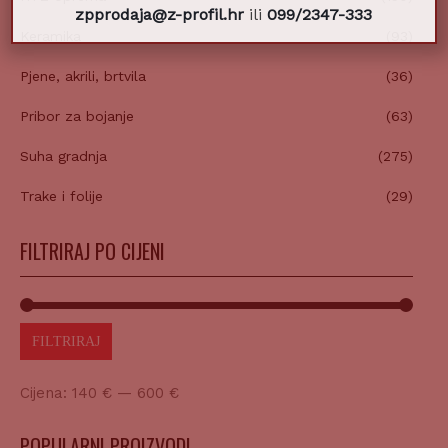
zpprodaja@z-profil.hr
ili
099/2347-333
Keramika
(93)
Pjene, akrili, brtvila
(36)
Pribor za bojanje
(63)
Suha gradnja
(275)
Trake i folije
(29)
FILTRIRAJ PO CIJENI
FILTRIRAJ
Cijena:
140 €
—
600 €
POPULARNI PROIZVODI