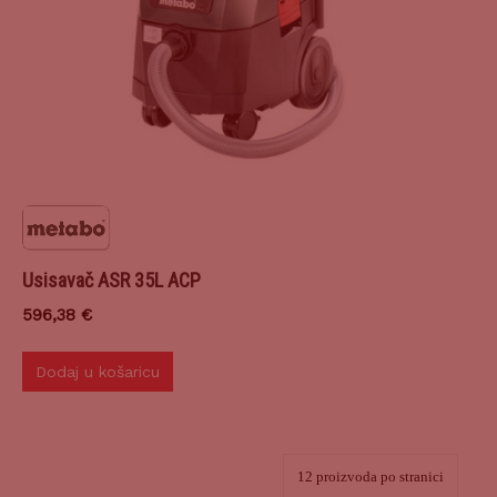
Usisavač ASR 35L ACP
596,38
€
Dodaj u košaricu