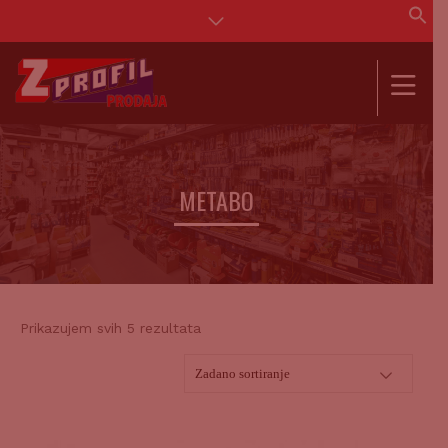
Se
for
SEAR
METABO
Prikazujem svih 5 rezultata