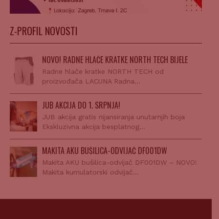
Z-PROFIL NOVOSTI
NOVO! RADNE HLAČE KRATKE NORTH TECH BIJELE
Radne hlače kratke NORTH TECH od
proizvođača LACUNA Radna…
JUB AKCIJA DO 1. SRPNJA!
JUB akcija gratis nijansiranja unutarnjih boja
Ekskluzivna akcija besplatnog…
MAKITA AKU BUŠILICA-ODVIJAČ DF001DW
Makita AKU bušilica-odvijač DF001DW – NOVO!
Makita kumulatorski odvijač…