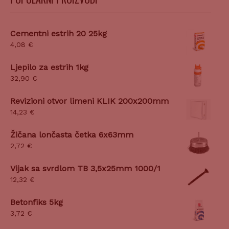
Cementni estrih 20 25kg
4,08
€
Ljepilo za estrih 1kg
32,90
€
Revizioni otvor limeni KLIK 200x200mm
14,23
€
Žičana lončasta četka 6x63mm
2,72
€
Vijak sa svrdlom TB 3,5x25mm 1000/1
12,32
€
Betonfiks 5kg
3,72
€