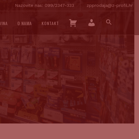
Nazovite nas: 099/2347-333
zpprodaja@z-profil.hr
SEARCH
K
VINA
O NAMA
KONTAKT
FOR:
O
SEARCH BUTTON
M
Š
O
A
J
R
R
I
A
C
Č
A
U
N