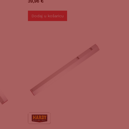
39,96
€
Dodaj u košaricu