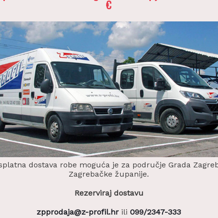
€
splatna dostava robe moguća je za područje Grada Zagreb
Zagrebačke županije.
Rezerviraj dostavu
zpprodaja@z-profil.hr
ili
099/2347-333