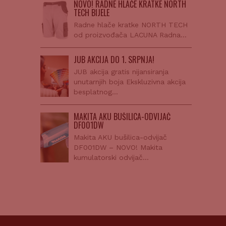
NOVO! RADNE HLAČE KRATKE NORTH
TECH BIJELE
Radne hlače kratke NORTH TECH
od proizvođača LACUNA Radna…
JUB AKCIJA DO 1. SRPNJA!
JUB akcija gratis nijansiranja
unutarnjih boja Ekskluzivna akcija
besplatnog…
MAKITA AKU BUŠILICA-ODVIJAČ
DF001DW
Makita AKU bušilica-odvijač
DF001DW – NOVO! Makita
kumulatorski odvijač…