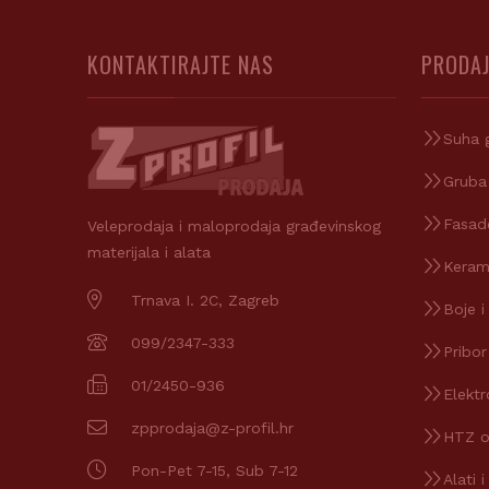
KONTAKTIRAJTE NAS
PRODAJ
Suha 
Gruba
Fasad
Veleprodaja i maloprodaja građevinskog
materijala i alata
Keram
Trnava I. 2C, Zagreb
Boje i
099/2347-333
Pribor
01/2450-936
Elektr
zpprodaja@z-profil.hr
HTZ 
Pon-Pet 7-15, Sub 7-12
Alati i