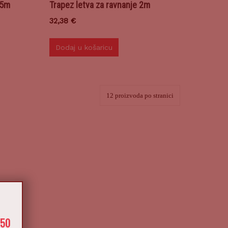
,5m
Trapez letva za ravnanje 2m
32,38
€
Dodaj u košaricu
X
650