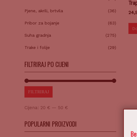
Tra
Pjene, akrili, brtvila
(36)
24,
Pribor za bojanje
(63)
Do
Suha gradnja
(275)
Trake i folije
(29)
FILTRIRAJ PO CIJENI
FILTRIRAJ
Cijena:
20 €
—
50 €
POPULARNI PROIZVODI
Be