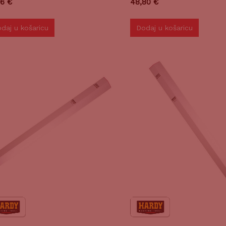
36
€
48,80
€
daj u košaricu
Dodaj u košaricu