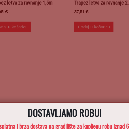
pez letva za ravnanje 1,5m
Trapez letva za ravnanje 2
95
€
37,91
€
daj u košaricu
Dodaj u košaricu
DOSTAVLJAMO ROBU!
splatna i brza dostava na gradilište za kupljenu robu iznad 