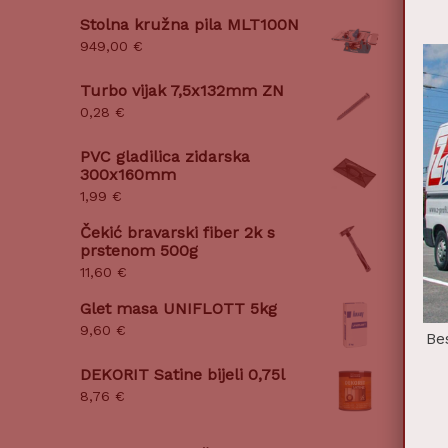
Stolna kružna pila MLT100N
949,00
€
Turbo vijak 7,5x132mm ZN
0,28
€
PVC gladilica zidarska
300x160mm
1,99
€
Čekić bravarski fiber 2k s
prstenom 500g
11,60
€
Glet masa UNIFLOTT 5kg
9,60
€
Be
DEKORIT Satine bijeli 0,75l
8,76
€