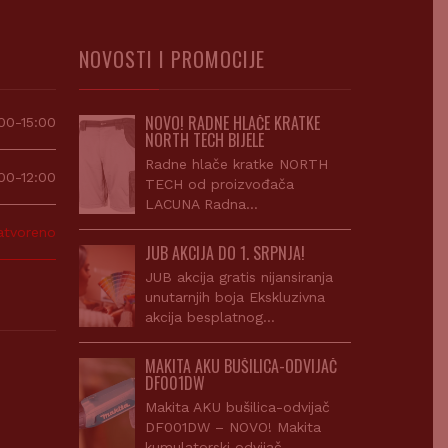
NOVOSTI I PROMOCIJE
NOVO! RADNE HLAČE KRATKE
00-15:00
NORTH TECH BIJELE
Radne hlače kratke NORTH
00-12:00
TECH od proizvođača
LACUNA Radna…
atvoreno
JUB AKCIJA DO 1. SRPNJA!
JUB akcija gratis nijansiranja
unutarnjih boja Ekskluzivna
akcija besplatnog…
MAKITA AKU BUŠILICA-ODVIJAČ
DF001DW
Makita AKU bušilica-odvijač
DF001DW – NOVO! Makita
kumulatorski odvijač…