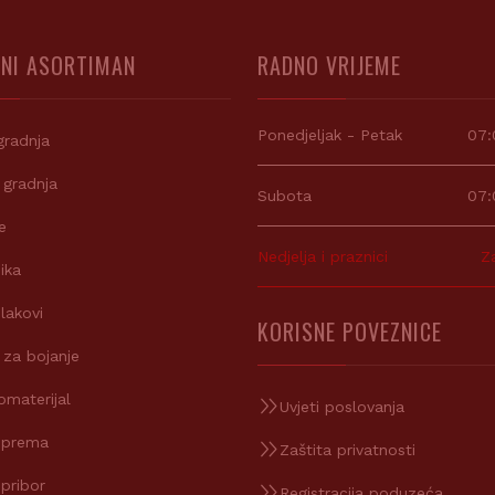
NI ASORTIMAN
RADNO VRIJEME
Ponedjeljak - Petak
07:
gradnja
 gradnja
Subota
07:
e
Nedjelja i praznici
Z
ika
 lakovi
KORISNE POVEZNICE
 za bojanje
omaterijal
Uvjeti poslovanja
oprema
Zaštita privatnosti
 pribor
Registracija poduzeća