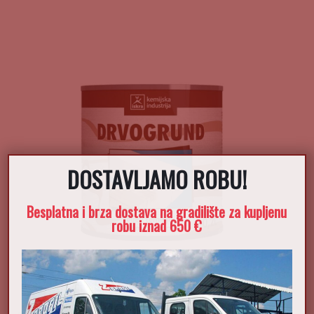
DOSTAVLJAMO ROBU!
Besplatna i brza dostava na gradilište za kupljenu
robu iznad 650 €