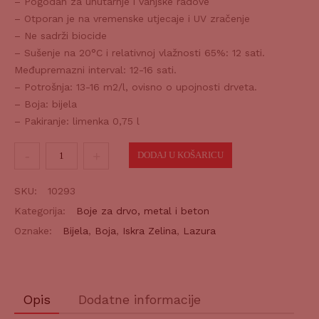
– Pogodan za unutarnje i vanjske radove
– Otporan je na vremenske utjecaje i UV zračenje
– Ne sadrži biocide
– Sušenje na 20°C i relativnoj vlažnosti 65%: 12 sati.
Međupremazni interval: 12-16 sati.
– Potrošnja: 13-16 m2/l, ovisno o upojnosti drveta.
– Boja: bijela
– Pakiranje: limenka 0,75 l
DEKORIT
DODAJ U KOŠARICU
Satine
bijeli
SKU:
10293
0,75l
Kategorija:
Boje za drvo, metal i beton
količina
Oznake:
Bijela
,
Boja
,
Iskra Zelina
,
Lazura
Opis
Dodatne informacije