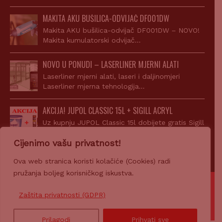
MAKITA AKU BUŠILICA-ODVIJAČ DF001DW
Makita AKU bušilica-odvijač DF001DW – NOVO!
Makita kumulatorski odvijač…
NOVO U PONUDI – LASERLINER MJERNI ALATI
Laserliner mjerni alati, laseri i daljinomjeri
Laserliner mjerna tehnologija…
AKCIJA! JUPOL CLASSIC 15L + SIGILL ACRYL
Uz kupnju JUPOL Classic 15l dobijete gratis Sigill
Acryl…
Cijenimo vašu privatnost!
Ova web stranica koristi kolačiće (Cookies) radi
pružanja boljeg korisničkog iskustva.
© 2007-2026 Z-PROFIL PRODAJA d.o.o.
Zaštita privatnosti (GDPR)
Ponosno pokreće
CROWEB.HOST
Prilagodi
Prihvati sve