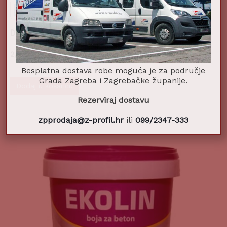
DRVOGROUND 0,2l
2,39
€
Besplatna dostava robe moguća je za područje
Grada Zagreba i Zagrebačke županije.
Dodaj u košaricu
Rezerviraj dostavu
zpprodaja@z-profil.hr
ili
099/2347-333