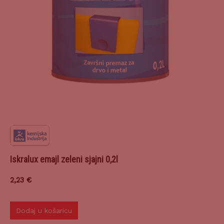
Iskralux emajl zeleni sjajni 0,2l
2,23
€
Dodaj u košaricu