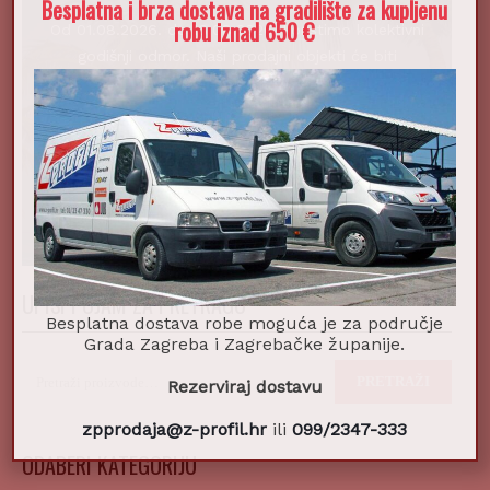
Besplatna i brza dostava na gradilište za kupljenu
robu iznad 650 €
Od 01.08.2026. do 16.08.2026. koristimo kolektivni
godišnji odmor. Naši prodajni objekti će biti
zatvoreni u navedenom periodu. Sve web narudžbe
zaprimljene između 29.07. i 16.08. ćemo obraditi
nakon 17.08.2026.
UPIŠI POJAM ZA PRETRAGU
Besplatna dostava robe moguća je za područje
Grada Zagreba i Zagrebačke županije.
Pretraži:
PRETRAŽI
Rezerviraj dostavu
zpprodaja@z-profil.hr
ili
099/2347-333
ODABERI KATEGORIJU