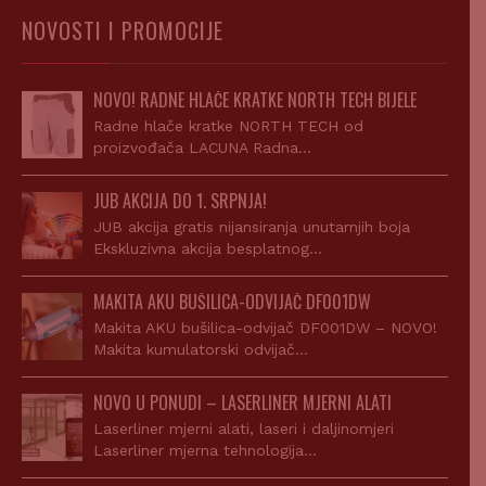
NOVOSTI I PROMOCIJE
NOVO! RADNE HLAČE KRATKE NORTH TECH BIJELE
Radne hlače kratke NORTH TECH od
proizvođača LACUNA Radna…
JUB AKCIJA DO 1. SRPNJA!
JUB akcija gratis nijansiranja unutarnjih boja
Ekskluzivna akcija besplatnog…
MAKITA AKU BUŠILICA-ODVIJAČ DF001DW
Makita AKU bušilica-odvijač DF001DW – NOVO!
Makita kumulatorski odvijač…
NOVO U PONUDI – LASERLINER MJERNI ALATI
Laserliner mjerni alati, laseri i daljinomjeri
Laserliner mjerna tehnologija…