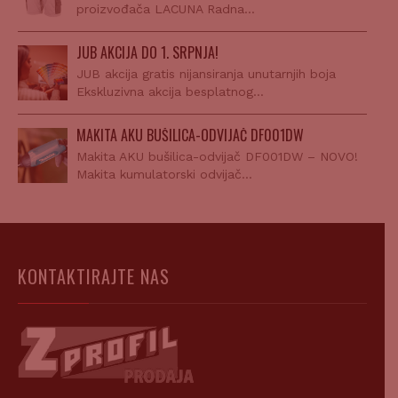
proizvođača LACUNA Radna…
JUB AKCIJA DO 1. SRPNJA!
JUB akcija gratis nijansiranja unutarnjih boja
Ekskluzivna akcija besplatnog…
MAKITA AKU BUŠILICA-ODVIJAČ DF001DW
Makita AKU bušilica-odvijač DF001DW – NOVO!
Makita kumulatorski odvijač…
KONTAKTIRAJTE NAS