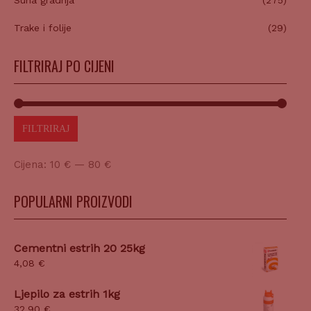
Suha gradnja
(275)
Trake i folije
(29)
FILTRIRAJ PO CIJENI
FILTRIRAJ
Cijena:
10 €
—
80 €
POPULARNI PROIZVODI
Cementni estrih 20 25kg
4,08
€
Ljepilo za estrih 1kg
32,90
€