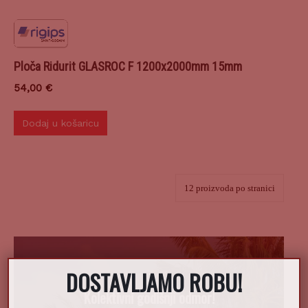
Ploča Ridurit GLASROC F 1200x2000mm 15mm
54,00
€
Dodaj u košaricu
DOSTAVLJAMO ROBU!
X
Kolektivni godišnji odmor!