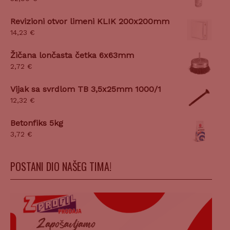
Revizioni otvor limeni KLIK 200x200mm
14,23
€
Žičana lončasta četka 6x63mm
2,72
€
Vijak sa svrdlom TB 3,5x25mm 1000/1
12,32
€
Betonfiks 5kg
3,72
€
POSTANI DIO NAŠEG TIMA!