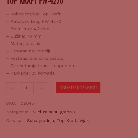
– Robna marka: Top Kraft
– Kataloški broj: FW-4270
– Promjer ø: 4,2 mm
– Dužina: 70 mm
– Materijal: čelik
– Otporan na koroziju
– Fosfatizirana crna zaštita
– Za unutarnju i vanjsku uporabu
– Pakiranje: 25 komada
Vijak
DODAJ U KOŠARICU
za
gipsane
SKU:
08645
ploče
Kategorija:
Vijci za suhu gradnju
grubi
Oznake:
Suha gradnja
,
Top Kraft
,
Vijak
4,2x70mm
25/1
količina