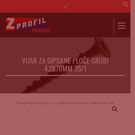
Se
for
SEAR
VIJAK ZA GIPSANE PLOČE GRUBI
4,2X70MM 25/1
(i) fotografije ne moraju nužno odgovarati stvarnom izgledu proizvoda.