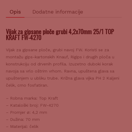
Opis
Dodatne informacije
Vijak za gipsane ploče grubi 4,2x70mm 25/1 TOP
KRAFT FW-4270
Vijak za gipsane ploče, grubi navoj FW. Koristi se za
montažu gips-kartonskih Knauf, Rigips i drugih ploča u
konstrukciju od drvenih profila. Izuzetno duboki korak
navoja sa vrlo oštrim vrhom. Ravna, upuštena glava sa
upuštenjem u ubliku trube. Križna glava vijka PH 2 Kaljeni
čelik, crno fosfatiran.
– Robna marka: Top Kraft
– Kataloški broj: FW-4270
– Promjer ø: 4,2 mm
– Dužina: 70 mm
– Materijal: čelik
– Otporan na koroziju