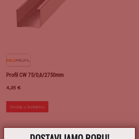
Profil CW 75/0,6/2750mm
4,35
€
Dodaj u košaricu
DOSTAVLJAMO ROBU!