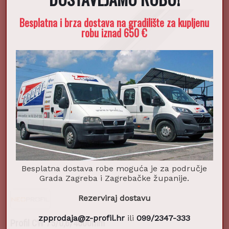
Besplatna i brza dostava na gradilište za kupljenu
robu iznad 650 €
Besplatna dostava robe moguća je za područje
Grada Zagreba i Zagrebačke županije.
Rezerviraj dostavu
Profil CW 75/0,6/4000mm
zpprodaja@z-profil.hr
ili
099/2347-333