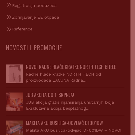
Registracija poduzeća
Zbrinjavanje EE otpada
Reference
NOVOSTI I PROMOCIJE
NOVO! RADNE HLAČE KRATKE NORTH TECH BIJELE
Radne hlače kratke NORTH TECH od
proizvođača LACUNA Radna…
JUB AKCIJA DO 1. SRPNJA!
JUB akcija gratis nijansiranja unutarnjih boja
Ekskluzivna akcija besplatnog…
MAKITA AKU BUŠILICA-ODVIJAČ DF001DW
Makita AKU bušilica-odvijač DF001DW – NOVO!
Makita kumulatorski odvijač…