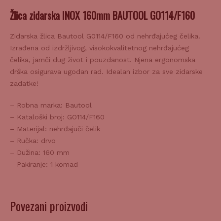
Žlica zidarska INOX 160mm BAUTOOL GO114/F160
Zidarska žlica Bautool G0114/F160 od nehrđajućeg čelika.
Izrađena od izdržljivog, visokokvalitetnog nehrđajućeg
čelika, jamči dug život i pouzdanost. Njena ergonomska
drška osigurava ugodan rad. Idealan izbor za sve zidarske
zadatke!
– Robna marka: Bautool
– Kataloški broj: GO114/F160
– Materijal: nehrđajuči čelik
– Ručka: drvo
– Dužina: 160 mm
– Pakiranje: 1 komad
Povezani proizvodi