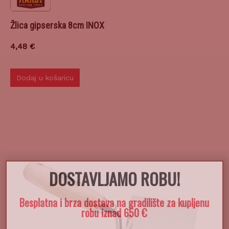
Žlica gipserska 8cm INOX
4,48
€
Dodaj u košaricu
DOSTAVLJAMO ROBU!
Besplatna i brza dostava na gradilište za kupljenu
robu iznad 650 €