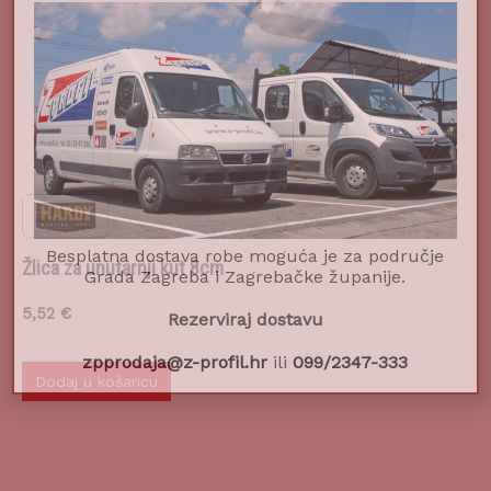
Žlica za unutarnji kut 8cm
Besplatna dostava robe moguća je za područje
Grada Zagreba i Zagrebačke županije.
5,52
€
Rezerviraj dostavu
zpprodaja@z-profil.hr
ili
099/2347-333
Dodaj u košaricu