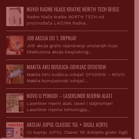
NOVO! RADNE HLAČE KRATKE NORTH TECH BIJELE
Radne hlače kratke NORTH TECH od
proizvođača LACUNA Radna…
JUB AKCIJA DO 1. SRPNJA!
JUB akcija gratis nijansiranja unutarnjih boja
Ekskluzivna akcija besplatnog…
MAKITA AKU BUŠILICA-ODVIJAČ DF001DW
Makita AKU bušilica-odvijač DF001DW – NOVO!
Makita kumulatorski odvijač…
NOVO U PONUDI – LASERLINER MJERNI ALATI
Laserliner mjerni alati, laseri i daljinomjeri
Laserliner mjerna tehnologija…
AKCIJA! JUPOL CLASSIC 15L + SIGILL ACRYL
Uz kupnju JUPOL Classic 15l dobijete gratis Sigill
Acryl…