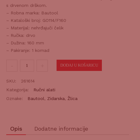
s drvenom drškom.
– Robna marka: Bautool
– Kataloški broj: GO114/F160
– Materijal: nehrđajuči čelik
– Ručka: drvo
– Dužina: 160 mm
– Pakiranje: 1 komad
Žlica
DODAJ U KOŠARICU
zidarska
INOX
SKU:
261614
160mm
Kategorija:
Ručni alati
količina
Oznake:
Bautool
,
Zidarska
,
Žlica
Opis
Dodatne informacije