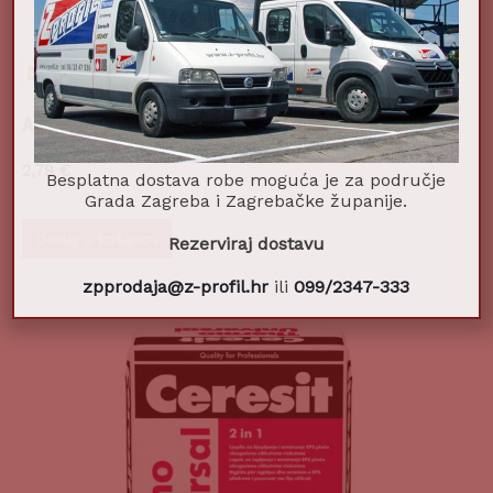
APU lajsna s mrežicom 2,4m
2,79
€
Besplatna dostava robe moguća je za područje
Grada Zagreba i Zagrebačke županije.
Dodaj u košaricu
Rezerviraj dostavu
zpprodaja@z-profil.hr
ili
099/2347-333