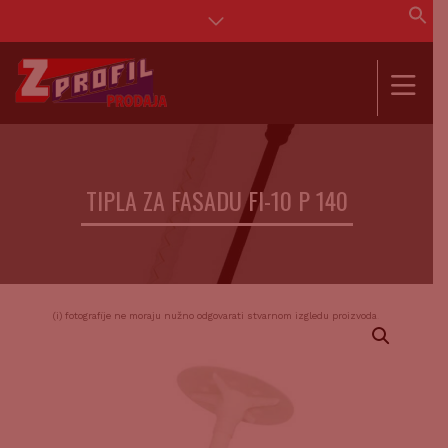
Se
for
SEAR
TIPLA ZA FASADU FI-10 P 140
(i) fotografije ne moraju nužno odgovarati stvarnom izgledu proizvoda.