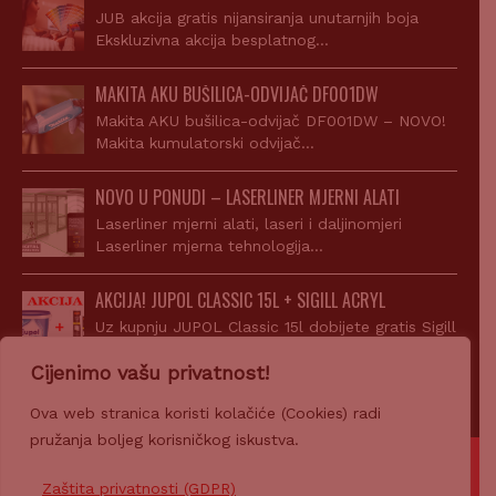
JUB akcija gratis nijansiranja unutarnjih boja
Ekskluzivna akcija besplatnog…
MAKITA AKU BUŠILICA-ODVIJAČ DF001DW
Makita AKU bušilica-odvijač DF001DW – NOVO!
Makita kumulatorski odvijač…
NOVO U PONUDI – LASERLINER MJERNI ALATI
Laserliner mjerni alati, laseri i daljinomjeri
Laserliner mjerna tehnologija…
AKCIJA! JUPOL CLASSIC 15L + SIGILL ACRYL
Uz kupnju JUPOL Classic 15l dobijete gratis Sigill
Acryl…
Cijenimo vašu privatnost!
Ova web stranica koristi kolačiće (Cookies) radi
pružanja boljeg korisničkog iskustva.
© 2007-2026 Z-PROFIL PRODAJA d.o.o.
Zaštita privatnosti (GDPR)