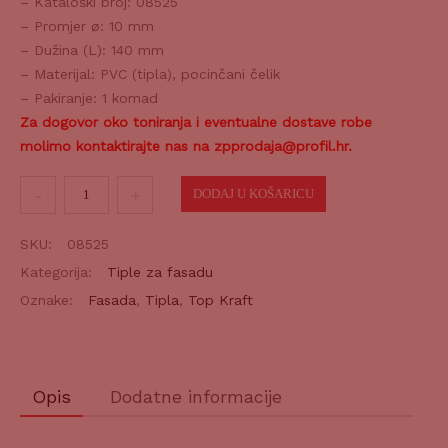
– Kataloški broj: 08525
– Promjer ø: 10 mm
– Dužina (L): 140 mm
– Materijal: PVC (tipla), pocinčani čelik
– Pakiranje: 1 komad
Za dogovor oko toniranja i eventualne dostave robe
molimo kontaktirajte nas na zpprodaja@profil.hr.
Tipla
DODAJ U KOŠARICU
za
fasadu
SKU:
08525
FI-
Kategorija:
Tiple za fasadu
10
Oznake:
Fasada
,
Tipla
,
Top Kraft
P
140
količina
Opis
Dodatne informacije