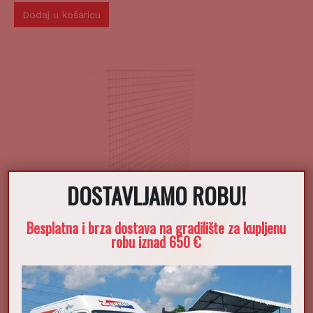
Dodaj u košaricu
DOSTAVLJAMO ROBU!
Besplatna i brza dostava na gradilište za kupljenu
robu iznad 650 €