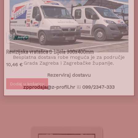
Revizijska vratašca D bijela 300x400mm
Besplatna dostava robe moguća je za područje
10,46
€
Grada Zagreba i Zagrebačke županije.
Rezerviraj dostavu
Dodaj u košaricu
zpprodaja@z-profil.hr
ili
099/2347-333