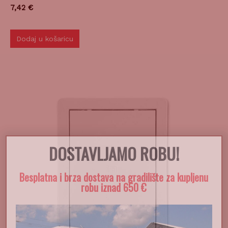
Dodaj u košaricu
DOSTAVLJAMO ROBU!
Besplatna i brza dostava na gradilište za kupljenu
robu iznad 650 €