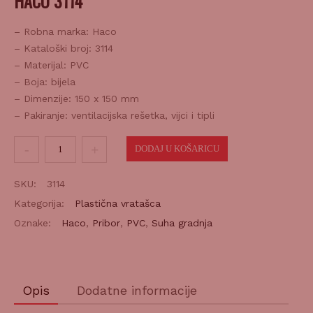
– Robna marka: Haco
– Kataloški broj: 3114
– Materijal: PVC
– Boja: bijela
– Dimenzije: 150 x 150 mm
– Pakiranje: ventilacijska rešetka, vijci i tipli
Rozetna
DODAJ U KOŠARICU
mrežica
VM
SKU:
3114
bijela
Kategorija:
Plastična vratašca
150x150mm
Oznake:
Haco
,
Pribor
,
PVC
,
Suha gradnja
KB
količina
Opis
Dodatne informacije