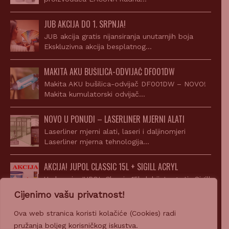
JUB AKCIJA DO 1. SRPNJA!
JUB akcija gratis nijansiranja unutarnjih boja
Ekskluzivna akcija besplatnog…
MAKITA AKU BUŠILICA-ODVIJAČ DF001DW
Makita AKU bušilica-odvijač DF001DW – NOVO!
Makita kumulatorski odvijač…
NOVO U PONUDI – LASERLINER MJERNI ALATI
Laserliner mjerni alati, laseri i daljinomjeri
Laserliner mjerna tehnologija…
AKCIJA! JUPOL CLASSIC 15L + SIGILL ACRYL
Uz kupnju JUPOL Classic 15l dobijete gratis Sigill
Acryl…
Cijenimo vašu privatnost!
Ova web stranica koristi kolačiće (Cookies) radi
pružanja boljeg korisničkog iskustva.