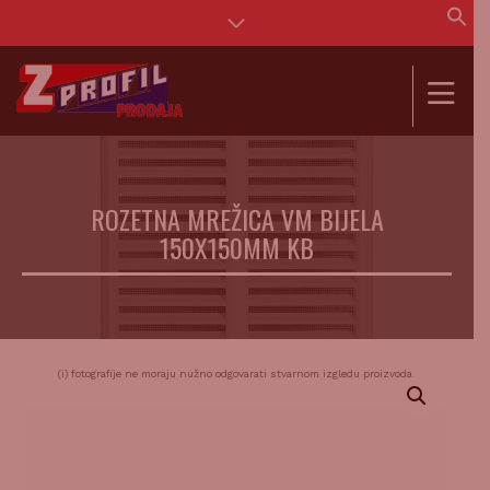
Se
for
SEAR
ROZETNA MREŽICA VM BIJELA
150X150MM KB
(i) fotografije ne moraju nužno odgovarati stvarnom izgledu proizvoda.