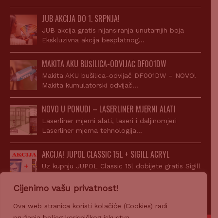
JUB AKCIJA DO 1. SRPNJA!
JUB akcija gratis nijansiranja unutarnjih boja
Ekskluzivna akcija besplatnog…
MAKITA AKU BUŠILICA-ODVIJAČ DF001DW
Makita AKU bušilica-odvijač DF001DW – NOVO!
Makita kumulatorski odvijač…
NOVO U PONUDI – LASERLINER MJERNI ALATI
Laserliner mjerni alati, laseri i daljinomjeri
Laserliner mjerna tehnologija…
AKCIJA! JUPOL CLASSIC 15L + SIGILL ACRYL
Uz kupnju JUPOL Classic 15l dobijete gratis Sigill
Acryl…
Cijenimo vašu privatnost!
Ova web stranica koristi kolačiće (Cookies) radi
pružanja boljeg korisničkog iskustva.