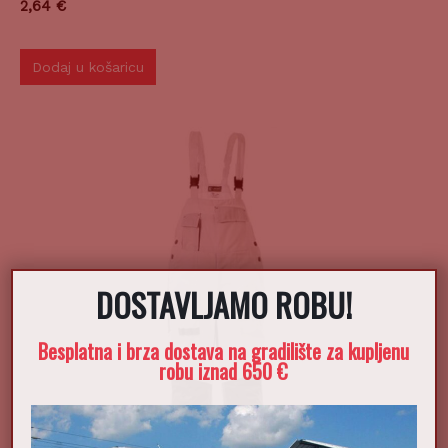
2,64
€
Dodaj u košaricu
DOSTAVLJAMO ROBU!
Besplatna i brza dostava na gradilište za kupljenu
robu iznad 650 €