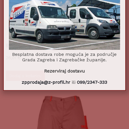
Radne farmer hlače SPEKTAR bijele L
Besplatna dostava robe moguća je za područje
26,01
€
Grada Zagreba i Zagrebačke županije.
Rezerviraj dostavu
Dodaj u košaricu
zpprodaja@z-profil.hr
ili
099/2347-333