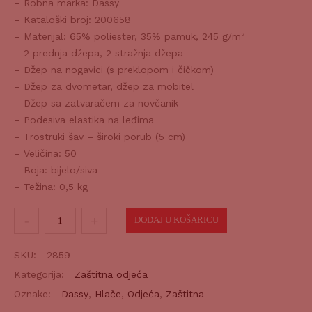
– Robna marka: Dassy
– Kataloški broj: 200658
– Materijal: 65% poliester, 35% pamuk, 245 g/m²
– 2 prednja džepa, 2 stražnja džepa
– Džep na nogavici (s preklopom i čičkom)
– Džep za dvometar, džep za mobitel
– Džep sa zatvaračem za novčanik
– Podesiva elastika na leđima
– Trostruki šav – široki porub (5 cm)
– Veličina: 50
– Boja: bijelo/siva
– Težina: 0,5 kg
Radne
DODAJ U KOŠARICU
hlače
NASHVILLE
SKU:
2859
bijelo-
Kategorija:
Zaštitna odjeća
sive
Oznake:
Dassy
,
Hlače
,
Odjeća
,
Zaštitna
50