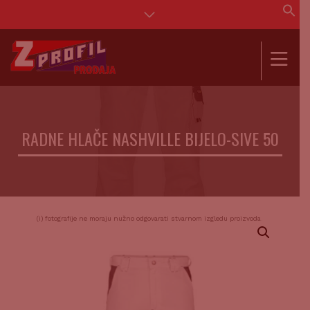
Se
for
SEAR
RADNE HLAČE NASHVILLE BIJELO-SIVE 50
(i) fotografije ne moraju nužno odgovarati stvarnom izgledu proizvoda.