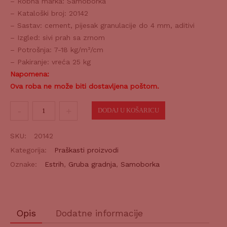
– Robna marka: Samoborka
– Kataloški broj: 20142
– Sastav: cement, pijesak granulacije do 4 mm, aditivi
– Izgled: sivi prah sa zrnom
– Potrošnja: 7-18 kg/m²/cm
– Pakiranje: vreća 25 kg
Napomena:
Ova roba ne može biti dostavljena poštom.
Cementni
DODAJ U KOŠARICU
estrih
20
SKU:
20142
25kg
Kategorija:
Praškasti proizvodi
količina
Oznake:
Estrih
,
Gruba gradnja
,
Samoborka
Opis
Dodatne informacije