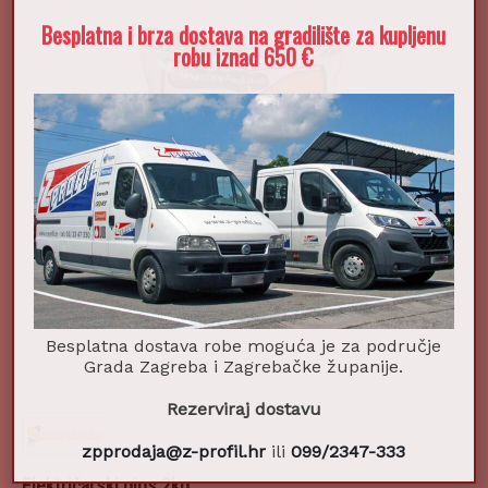
Besplatna i brza dostava na gradilište za kupljenu
robu iznad 650 €
Besplatna dostava robe moguća je za područje
Grada Zagreba i Zagrebačke županije.
Rezerviraj dostavu
zpprodaja@z-profil.hr
ili
099/2347-333
Električarski gips 2kg