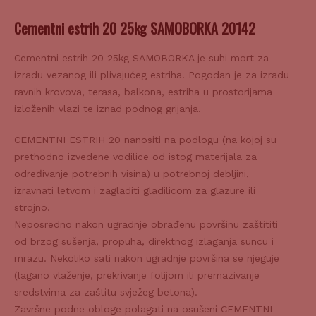
Cementni estrih 20 25kg SAMOBORKA 20142
Cementni estrih 20 25kg SAMOBORKA je suhi mort za
izradu vezanog ili plivajućeg estriha. Pogodan je za izradu
ravnih krovova, terasa, balkona, estriha u prostorijama
izloženih vlazi te iznad podnog grijanja.
CEMENTNI ESTRIH 20 nanositi na podlogu (na kojoj su
prethodno izvedene vodilice od istog materijala za
određivanje potrebnih visina) u potrebnoj debljini,
izravnati letvom i zagladiti gladilicom za glazure ili
strojno.
Neposredno nakon ugradnje obrađenu površinu zaštititi
od brzog sušenja, propuha, direktnog izlaganja suncu i
mrazu. Nekoliko sati nakon ugradnje površina se njeguje
(lagano vlaženje, prekrivanje folijom ili premazivanje
sredstvima za zaštitu svježeg betona).
Završne podne obloge polagati na osušeni CEMENTNI