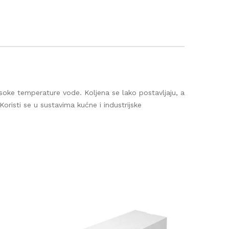
650
ke temperature vode. Koljena se lako postavljaju, a
ti se u sustavima kućne i industrijske
a i