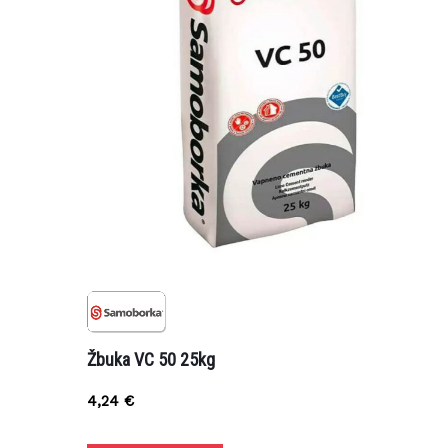
Žbuka VC 50 25kg
4,24
€