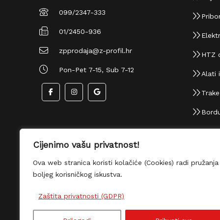
099/2347-333
Pribor
01/2450-936
Elektr
zpprodaja@z-profil.hr
HTZ 
Pon-Pet 7-15, Sub 7-12
Alati i
Trake i
Bordu
Cijenimo vašu privatnost!
Ova web stranica koristi kolačiće (Cookies) radi
pružanja boljeg korisničkog iskustva.
Zaštita privatnosti (GDPR)