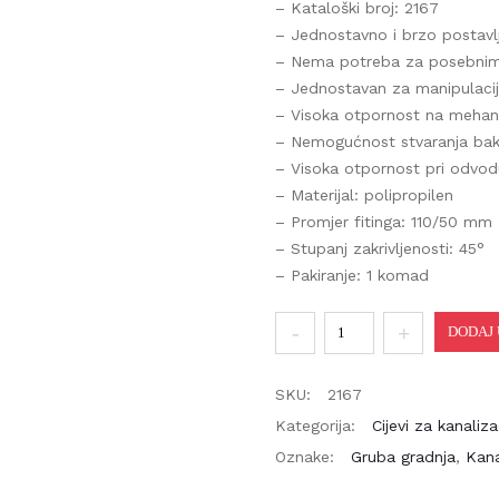
– Kataloški broj: 2167
– Jednostavno i brzo postavlj
– Nema potreba za posebnim 
– Jednostavan za manipulaciju 
– Visoka otpornost na mehanič
– Nemogućnost stvaranja bakter
– Visoka otpornost pri odvodu
– Materijal: polipropilen
– Promjer fitinga: 110/50 mm
– Stupanj zakrivljenosti: 45°
– Pakiranje: 1 komad
PP
DODAJ U
račva
RG
SKU:
2167
110/50mm
Kategorija:
Cijevi za kanalizac
45°
Oznake:
Gruba gradnja
,
Kanal
količina