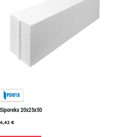
Siporeks 20x25x50
4,43
€