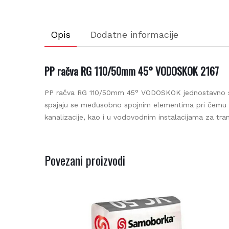
Be
Opis
Dodatne informacije
PP račva RG 110/50mm 45° VODOSKOK 2167
PP račva RG 110/50mm 45° VODOSKOK jednostavno se ins
spajaju se međusobno spojnim elementima pri čemu se
kanalizacije, kao i u vodovodnim instalacijama za tran
Povezani proizvodi
Be