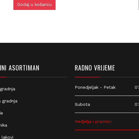
Dodaj u košaricu
NI ASORTIMAN
RADNO VRIJEME
Ponedjeljak - Petak
07:
gradnja
 gradnja
Subota
07:
e
Nedjelja i praznici
Z
ika
 lakovi