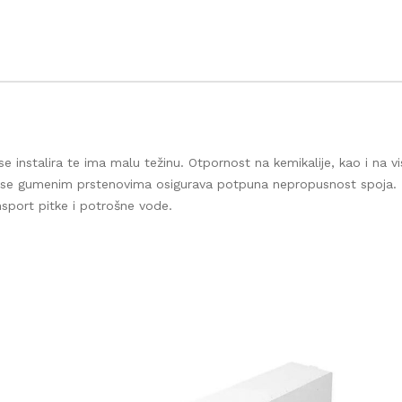
DOSTAVLJAMO ROBU!
splatna i brza dostava na gradilište za kupljenu robu iznad 
€
talira te ima malu težinu. Otpornost na kemikalije, kao i na viso
 gumenim prstenovima osigurava potpuna nepropusnost spoja. Koris
sport pitke i potrošne vode.
splatna dostava robe moguća je za područje Grada Zagreb
Zagrebačke županije.