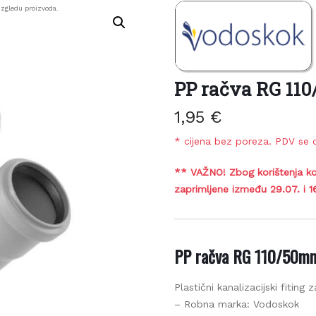
zgledu proizvoda.
PP račva RG 110
1,95
€
* cijena bez poreza. PDV se o
** VAŽNO! Zbog korištenja ko
zaprimljene između 29.07. i 1
PP račva RG 110/50m
Plastični kanalizacijski fiting z
– Robna marka: Vodoskok