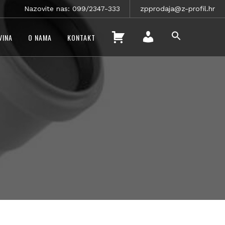
Nazovite nas: 099/2347-333
zpprodaja@z-profil.hr
SEARCH
K
VINA
O NAMA
KONTAKT
FOR:
O
SEARCH BUTTON
M
Š
O
A
J
R
R
I
A
C
Č
A
U
N