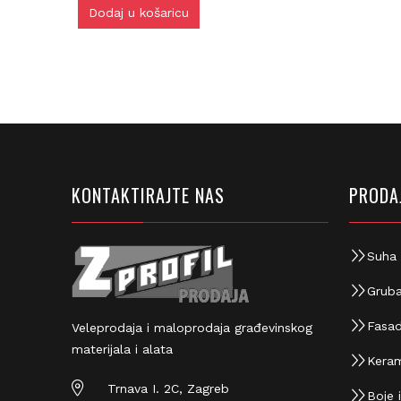
Dodaj u košaricu
KONTAKTIRAJTE NAS
PRODAJ
Suha 
Gruba
Fasad
Veleprodaja i maloprodaja građevinskog
materijala i alata
Keram
Trnava I. 2C, Zagreb
Boje i