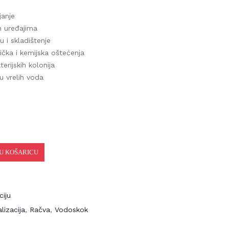
anje
uređajima
i skladištenje
ka i kemijska oštećenja
ijskih kolonija
 vrelih voda
 KOŠARICU
iju
izacija
,
Račva
,
Vodoskok