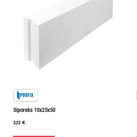
Rezerviraj dostavu
zpprodaja@z-profil.hr
ili
099/2347-333
Siporeks 10x25x50
2,12
€