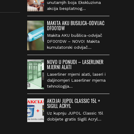
unutarnjih boja Ekskluzivna
akcija besplatnog…
MAKITA AKU BUŠILICA-ODVIJAČ
DF001DW
Makita AKU bušilica-odvijač
DF001DW – NOVO! Makita
kumulatorski odvijač…
NOVO U PONUDI – LASERLINER
MJERNI ALATI
Laserliner mjerni alati, laseri i
daljinomjeri Laserliner mjerna
tehnologija…
AKCIJA! JUPOL CLASSIC 15L +
SIGILL ACRYL
Uz kupnju JUPOL Classic 15l
dobijete gratis Sigill Acryl…