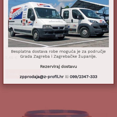
JUBOLIN Classic 1kg
Besplatna dostava robe moguća je za područje
Grada Zagreba i Zagrebačke županije.
2,48
€
Rezerviraj dostavu
Dodaj u košaricu
zpprodaja@z-profil.hr
ili
099/2347-333