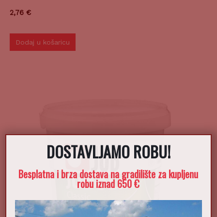
2,76
€
Dodaj u košaricu
DOSTAVLJAMO ROBU!
Besplatna i brza dostava na gradilište za kupljenu
robu iznad 650 €