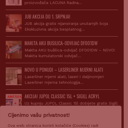
proizvođača LACUNA Radna…
JUB AKCIJA DO 1. SRPNJA!
JUB akcija gratis nijansiranja unutarnjih boja
Ekskluzivna akcija besplatnog…
MAKITA AKU BUŠILICA-ODVIJAČ DF001DW
Makita AKU bušilica-odvijač DF001DW – NOVO!
Makita kumulatorski odvijač…
NOVO U PONUDI – LASERLINER MJERNI ALATI
Laserliner mjerni alati, laseri i daljinomjeri
Laserliner mjerna tehnologija…
AKCIJA! JUPOL CLASSIC 15L + SIGILL ACRYL
Uz kupnju JUPOL Classic 15l dobijete gratis Sigill
Acryl…
Cijenimo vašu privatnost!
Ova web stranica koristi kolačiće (Cookies) radi