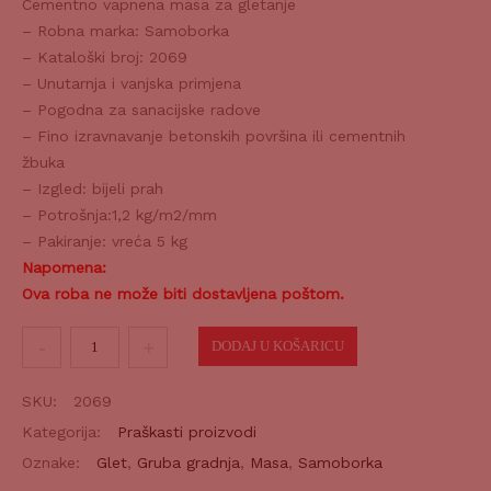
Cementno vapnena masa za gletanje
– Robna marka: Samoborka
– Kataloški broj: 2069
– Unutarnja i vanjska primjena
– Pogodna za sanacijske radove
– Fino izravnavanje betonskih površina ili cementnih
žbuka
– Izgled: bijeli prah
– Potrošnja:1,2 kg/m2/mm
– Pakiranje: vreća 5 kg
Napomena:
Ova roba ne može biti dostavljena poštom.
Masa
DODAJ U KOŠARICU
za
gletanje
SKU:
2069
TERANIL
Kategorija:
Praškasti proizvodi
EKSTRA
Oznake:
Glet
,
Gruba gradnja
,
Masa
,
Samoborka
5kg