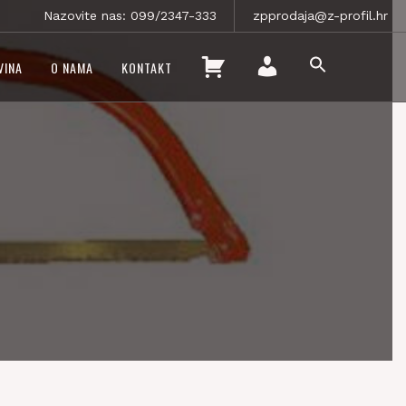
Nazovite nas: 099/2347-333
zpprodaja@z-profil.hr
SEARCH
K
VINA
O NAMA
KONTAKT
FOR:
O
SEARCH BUTTON
M
Š
O
A
J
R
R
I
A
C
Č
A
U
N