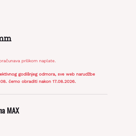
2mm
bračunava prilikom naplate.
lektivnog godišnjeg odmora, sve web narudžbe
6.08. ćemo obraditi nakon 17.08.2026.
čna MAX