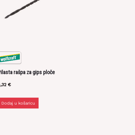
ilasta rašpa za gips ploče
6,32
€
Dodaj u košaricu