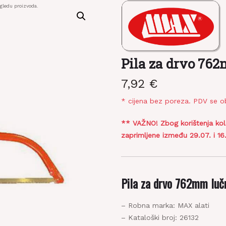
zgledu proizvoda.
Pila za drvo 76
7,92
€
* cijena bez poreza. PDV se o
** VAŽNO! Zbog korištenja ko
zaprimljene između 29.07. i 1
Pila za drvo 762mm lu
– Robna marka: MAX alati
– Kataloški broj: 26132