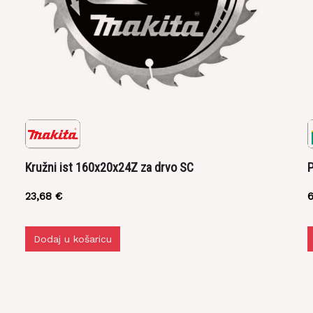
zpprodaja@z-profil.hr
ili
099/2347-333
Kružni ist 160x20x24Z za drvo SC
P
23,68
€
Dodaj u košaricu