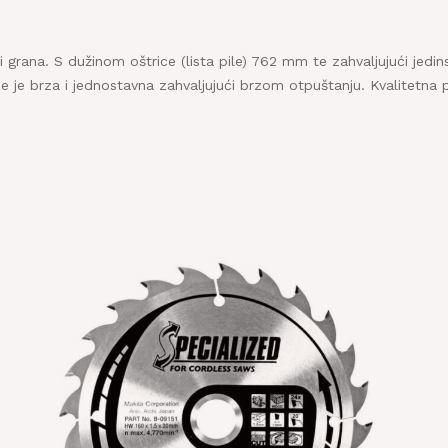
splatna i brza dostava na gradilište za kupljenu robu iznad 
€
a i grana. S dužinom oštrice (lista pile) 762 mm te zahvaljujući je
ice je brza i jednostavna zahvaljujući brzom otpuštanju. Kvalitetna
splatna dostava robe moguća je za područje Grada Zagreb
Zagrebačke županije.
Rezerviraj dostavu