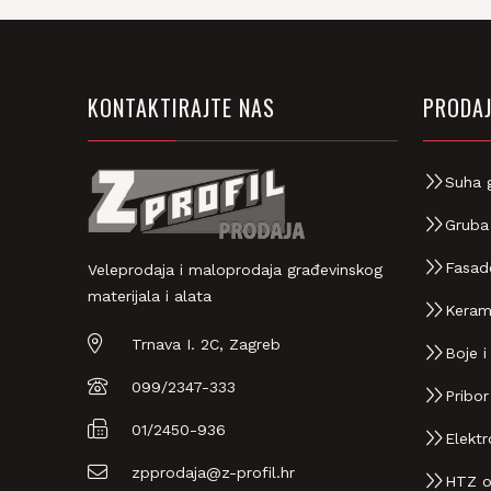
KONTAKTIRAJTE NAS
PRODAJ
Suha 
Gruba
Fasad
Veleprodaja i maloprodaja građevinskog
materijala i alata
Keram
Trnava I. 2C, Zagreb
Boje i
099/2347-333
Pribor
01/2450-936
Elektr
zpprodaja@z-profil.hr
HTZ 