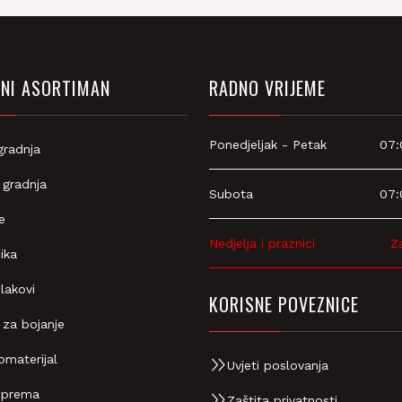
NI ASORTIMAN
RADNO VRIJEME
Ponedjeljak - Petak
07:
gradnja
 gradnja
Subota
07:
e
Nedjelja i praznici
Z
ika
 lakovi
KORISNE POVEZNICE
 za bojanje
omaterijal
Uvjeti poslovanja
oprema
Zaštita privatnosti