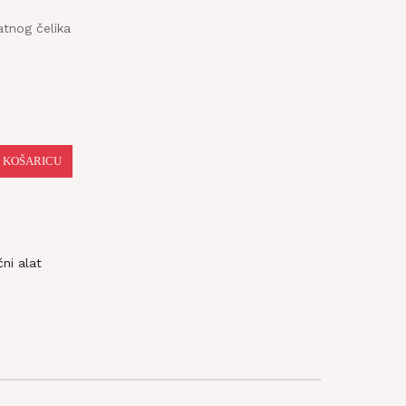
latnog čelika
 KOŠARICU
ni alat