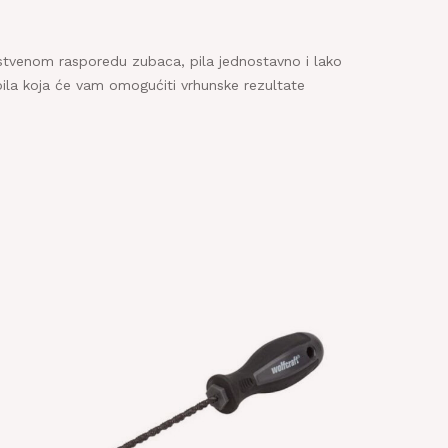
650
dinstvenom rasporedu zubaca, pila jednostavno i lako
 pila koja će vam omogućiti vrhunske rezultate
a i