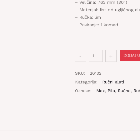
– Veličina: 762 mm (30″)
– Materijal: list od ugljičnog a
– Ručka: lim
– Pakiranje: 1 komad
Pila
DODAJ U
za
drvo
SKU:
26132
762mm
Kategorija:
Ručni alati
količina
Oznake:
Max
,
Pila
,
Ručna
,
Ruč
DOSTAVLJAMO ROBU!