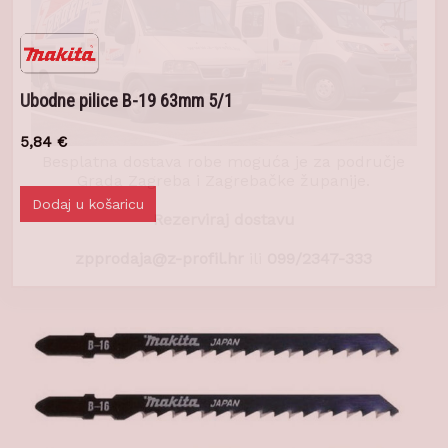
Ubodne pilice B-19 63mm 5/1
5,84
€
Besplatna dostava robe moguća je za područje
Grada Zagreba i Zagrebačke županije.
Dodaj u košaricu
Rezerviraj dostavu
zpprodaja@z-profil.hr
ili
099/2347-333