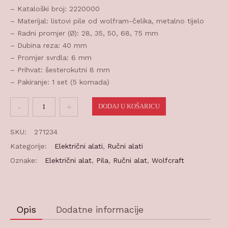
– Kataloški broj: 2220000
– Materijal: listovi pile od wolfram-čelika, metalno tijelo
– Radni promjer (Ø): 28, 35, 50, 68, 75 mm
– Dubina reza: 40 mm
– Promjer svrdla: 6 mm
– Prihvat: šesterokutni 8 mm
– Pakiranje: 1 set (5 komada)
Krunska
DODAJ U KOŠARICU
pila
set
SKU:
271234
28-
Kategorije:
Električni alati
,
Ručni alati
75mm
Oznake:
Električni alat
,
Pila
,
Ručni alat
,
Wolfcraft
količina
Opis
Dodatne informacije