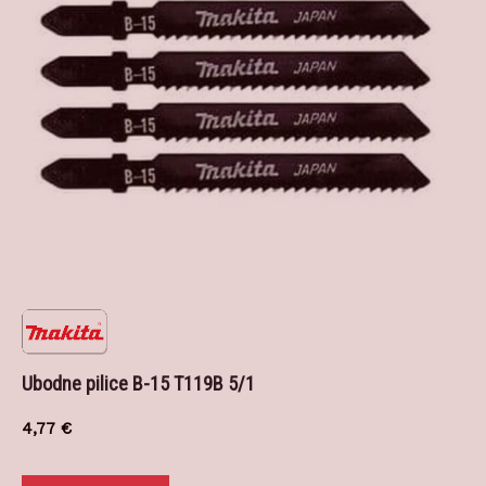
Ubodne pilice B-15 T119B 5/1
4,77
€
Dodaj u košaricu