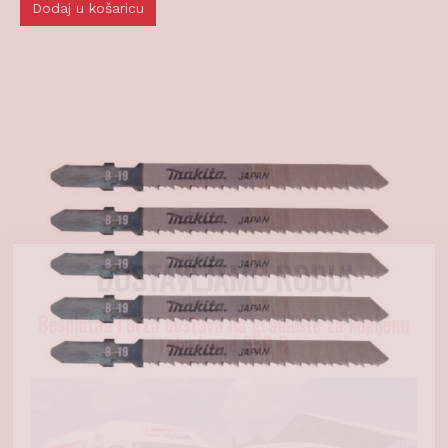
DOSTAVLJAMO ROBU!
Besplatna i brza dostava na gradilište za kupljenu
robu iznad 650 €