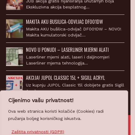
Ekskluzivna akcija besplatnog…
MAKITA AKU BUŠILICA-ODVIJAČ DF001DW
Makita AKU bušilica-odvijač DF001DW – NOVO!
Makita kumulatorski odvijač…
NOVO U PONUDI – LASERLINER MJERNI ALATI
Laserliner mjerni alati, laseri i daljinomjeri
Laserliner mjerna tehnologija…
AKCIJA! JUPOL CLASSIC 15L + SIGILL ACRYL
Uz kupnju JUPOL Classic 15l dobijete gratis Sigill
Acryl…
Cijenimo vašu privatnost!
Ova web stranica koristi kolačiće (Cookies) radi
pružanja boljeg korisničkog iskustva.
© 2007-2026 Z-PROFIL PRODAJA d.o.o.
Ponosno pokreće
CROWEB.HOST
Zaštita privatnosti (GDPR)