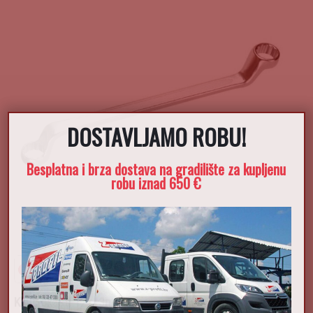
DOSTAVLJAMO ROBU!
Besplatna i brza dostava na gradilište za kupljenu
robu iznad 650 €
Ključ okasti 12x13mm