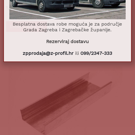
1,58
€
Dodaj u košaricu
Besplatna dostava robe moguća je za područje
Grada Zagreba i Zagrebačke županije.
Rezerviraj dostavu
zpprodaja@z-profil.hr
ili
099/2347-333