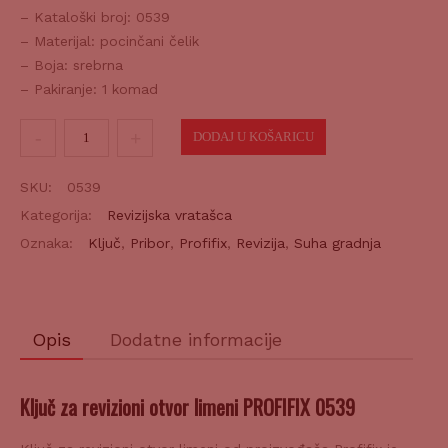
– Kataloški broj: 0539
– Materijal: pocinčani čelik
– Boja: srebrna
– Pakiranje: 1 komad
Ključ
DODAJ U KOŠARICU
za
revizioni
SKU:
0539
otvor
Kategorija:
Revizijska vratašca
limeni
Oznaka:
Ključ
,
Pribor
,
Profifix
,
Revizija
,
Suha gradnja
količina
Opis
Dodatne informacije
Ključ za revizioni otvor limeni PROFIFIX 0539
Ključ za revizioni otvor limeni od proizvođača Profifix je