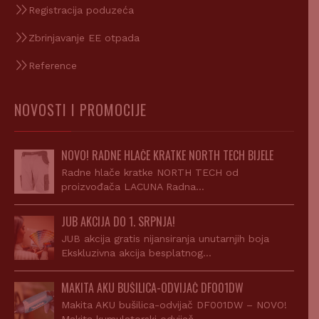
Zbrinjavanje EE otpada
Reference
NOVOSTI I PROMOCIJE
NOVO! RADNE HLAČE KRATKE NORTH TECH BIJELE
Radne hlače kratke NORTH TECH od
proizvođača LACUNA Radna…
JUB AKCIJA DO 1. SRPNJA!
JUB akcija gratis nijansiranja unutarnjih boja
Ekskluzivna akcija besplatnog…
MAKITA AKU BUŠILICA-ODVIJAČ DF001DW
Makita AKU bušilica-odvijač DF001DW – NOVO!
Makita kumulatorski odvijač…