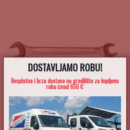
DOSTAVLJAMO ROBU!
Besplatna i brza dostava na gradilište za kupljenu
robu iznad 650 €
Ključ vilasti CRV 10x11mm