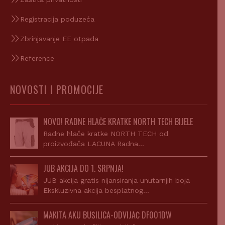
Registracija poduzeća
Zbrinjavanje EE otpada
Reference
NOVOSTI I PROMOCIJE
NOVO! RADNE HLAČE KRATKE NORTH TECH BIJELE
Radne hlače kratke NORTH TECH od
proizvođača LACUNA Radna…
JUB AKCIJA DO 1. SRPNJA!
JUB akcija gratis nijansiranja unutarnjih boja
Ekskluzivna akcija besplatnog…
MAKITA AKU BUŠILICA-ODVIJAČ DF001DW
Makita AKU bušilica-odvijač DF001DW – NOVO!