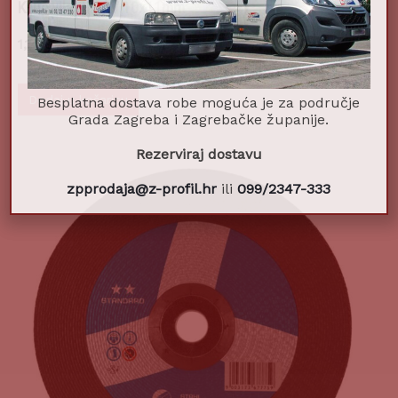
1,14
€
Dodaj u košaricu
Besplatna dostava robe moguća je za područje
Grada Zagreba i Zagrebačke županije.
Rezerviraj dostavu
zpprodaja@z-profil.hr
ili
099/2347-333