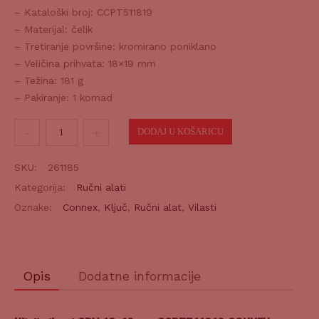
– Kataloški broj: CCPT511819
– Materijal: čelik
– Tretiranje površine: kromirano poniklano
– Veličina prihvata: 18×19 mm
– Težina: 181 g
– Pakiranje: 1 komad
Ključ
DODAJ U KOŠARICU
vilasti
CRV
SKU:
261185
18x19mm
Kategorija:
Ručni alati
količina
Oznake:
Connex
,
Ključ
,
Ručni alat
,
Vilasti
Opis
Dodatne informacije
Ključ vilasti CRV 18x19mm CCPT511819 CONNEX