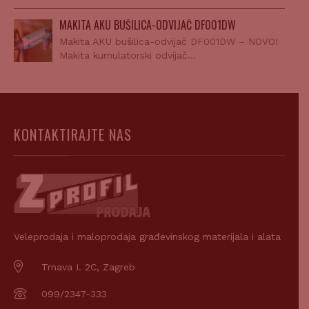
MAKITA AKU BUŠILICA-ODVIJAČ DF001DW
Makita AKU bušilica-odvijač DF001DW – NOVO!
Makita kumulatorski odvijač…
KONTAKTIRAJTE NAS
Veleprodaja i maloprodaja građevinskog materijala i alata
Trnava I. 2C, Zagreb
099/2347-333