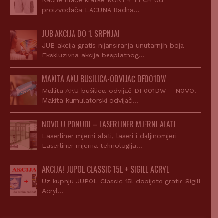
Radne hlače kratke NORTH TECH od
proizvođača LACUNA Radna…
JUB AKCIJA DO 1. SRPNJA!
JUB akcija gratis nijansiranja unutarnjih boja
Ekskluzivna akcija besplatnog…
MAKITA AKU BUŠILICA-ODVIJAČ DF001DW
Makita AKU bušilica-odvijač DF001DW – NOVO!
Makita kumulatorski odvijač…
NOVO U PONUDI – LASERLINER MJERNI ALATI
Laserliner mjerni alati, laseri i daljinomjeri
Laserliner mjerna tehnologija…
AKCIJA! JUPOL CLASSIC 15L + SIGILL ACRYL
Uz kupnju JUPOL Classic 15l dobijete gratis Sigill
Acryl…