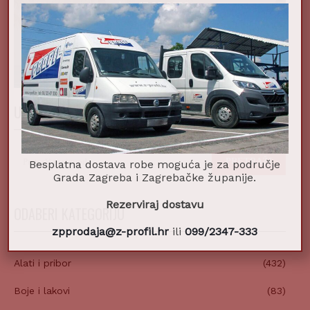
nakon 17.08.2026.
UPIŠI POJAM ZA PRETRAGU
Pretraži:
PRETRAŽI
Besplatna dostava robe moguća je za područje
Grada Zagreba i Zagrebačke županije.
Rezerviraj dostavu
ODABERI KATEGORIJU
zpprodaja@z-profil.hr
ili
099/2347-333
Alati i pribor
(432)
Boje i lakovi
(83)