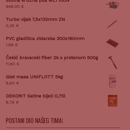
Stolna kružna pila MLT100N
949,00
€
Turbo vijak 7,5x132mm ZN
0,28
€
PVC gladilica zidarska 300x160mm
1,99
€
Čekić bravarski fiber 2k s prstenom 500g
11,60
€
Glet masa UNIFLOTT 5kg
9,60
€
DEKORIT Satine bijeli 0,75l
8,76
€
POSTANI DIO NAŠEG TIMA!