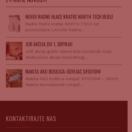
NOVO! RADNE HLAČE KRATKE NORTH TECH BIJELE
Radne hlače kratke NORTH TECH od
proizvođača LACUNA Radna…
JUB AKCIJA DO 1. SRPNJA!
JUB akcija gratis nijansiranja unutarnjih boja
Ekskluzivna akcija besplatnog…
MAKITA AKU BUŠILICA-ODVIJAČ DF001DW
Makita AKU bušilica-odvijač DF001DW – NOVO!
Makita kumulatorski odvijač…
KONTAKTIRAJTE NAS