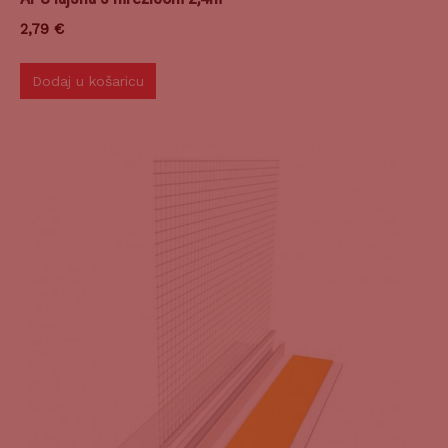
2,79
€
Dodaj u košaricu