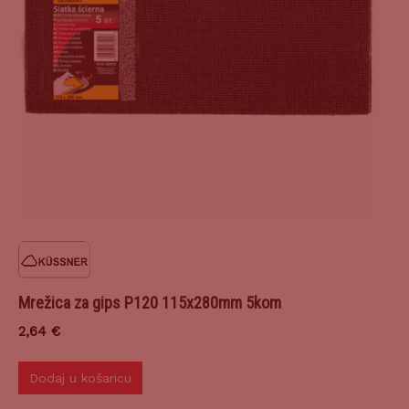
Mrežica za gips P120 115x280mm 5kom
2,64
€
Dodaj u košaricu