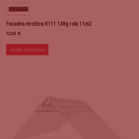
Fasadna mrežica R111 138g rola 11m2
12,16
€
Dodaj u košaricu