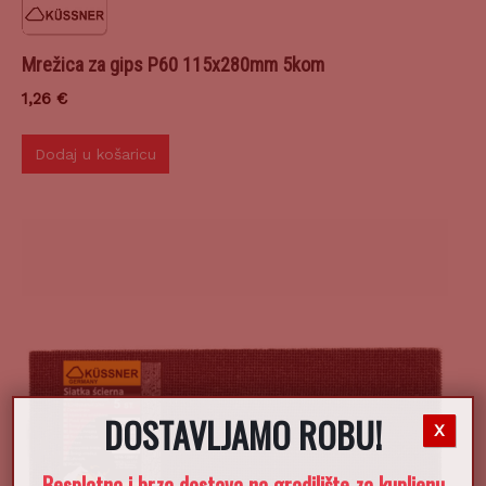
Mrežica za gips P60 115x280mm 5kom
1,26
€
Dodaj u košaricu
DOSTAVLJAMO ROBU!
X
Besplatna i brza dostava na gradilište za kupljenu