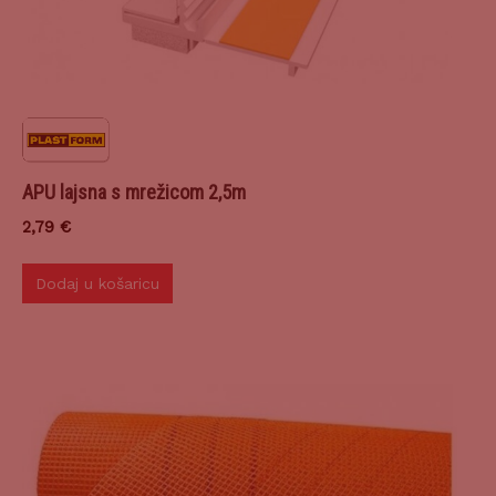
APU lajsna s mrežicom 2,5m
2,79
€
Dodaj u košaricu