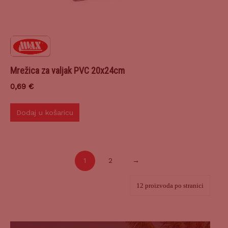
Mrežica za valjak PVC 20x24cm
0,69
€
Dodaj u košaricu
1
2
→