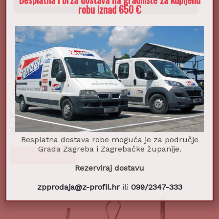
robu iznad 650 €
Mrežica za gips P80 115x280mm 5kom
2,64
€
Besplatna dostava robe moguća je za područje
Grada Zagreba i Zagrebačke županije.
Dodaj u košaricu
Rezerviraj dostavu
zpprodaja@z-profil.hr
ili
099/2347-333