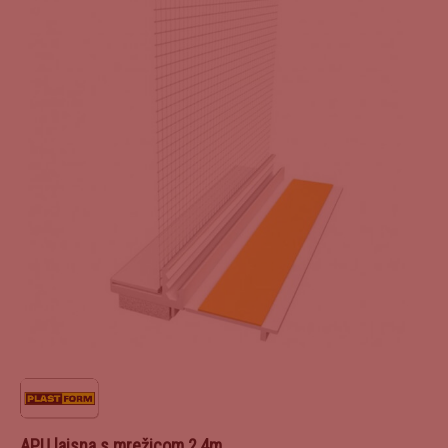
APU lajsna s mrežicom 2,4m