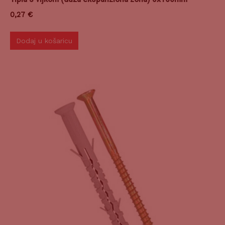
0,27
€
Dodaj u košaricu