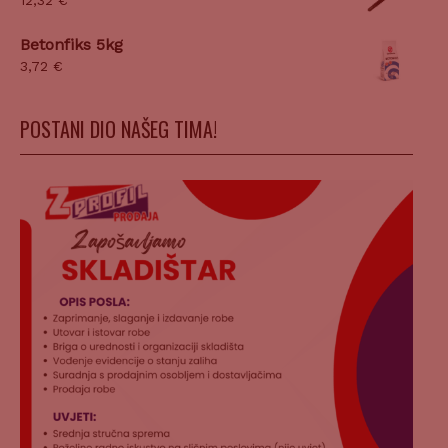
12,32
€
Betonfiks 5kg
3,72
€
POSTANI DIO NAŠEG TIMA!