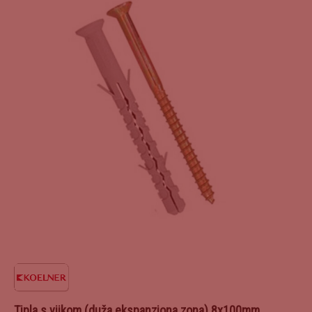
Tipla s vijkom (duža ekspanziona zona) 8x100mm