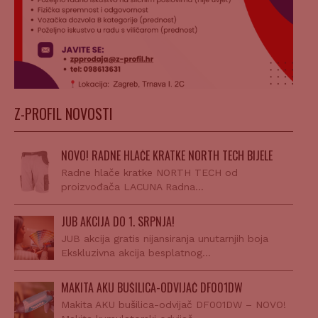
Z-PROFIL NOVOSTI
NOVO! RADNE HLAČE KRATKE NORTH TECH BIJELE
Radne hlače kratke NORTH TECH od
proizvođača LACUNA Radna…
JUB AKCIJA DO 1. SRPNJA!
JUB akcija gratis nijansiranja unutarnjih boja
Ekskluzivna akcija besplatnog…
MAKITA AKU BUŠILICA-ODVIJAČ DF001DW
Makita AKU bušilica-odvijač DF001DW – NOVO!