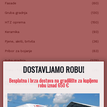
Fasade
(60)
Gruba gradnja
(130)
HTZ oprema
(150)
Keramika
(93)
Pjene, akrili, brtvila
(36)
Pribor za bojanje
(63)
Suha gradnja
(275)
DOSTAVLJAMO ROBU!
Trake i folije
(29)
Besplatna i brza dostava na gradilište za kupljenu
FILTRIRAJ PO CIJENI
robu iznad 650 €
FILTRIRAJ