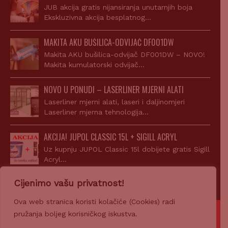
JUB akcija gratis nijansiranja unutarnjih boja
Ekskluzivna akcija besplatnog…
MAKITA AKU BUŠILICA-ODVIJAČ DF001DW
Makita AKU bušilica-odvijač DF001DW – NOVO!
Makita kumulatorski odvijač…
NOVO U PONUDI – LASERLINER MJERNI ALATI
Laserliner mjerni alati, laseri i daljinomjeri
Laserliner mjerna tehnologija…
AKCIJA! JUPOL CLASSIC 15L + SIGILL ACRYL
Uz kupnju JUPOL Classic 15l dobijete gratis Sigill
Acryl…
Cijenimo vašu privatnost!
Ova web stranica koristi kolačiće (Cookies) radi
pružanja boljeg korisničkog iskustva.
© 2007-2026 Z-PROFIL PRODAJA d.o.o.