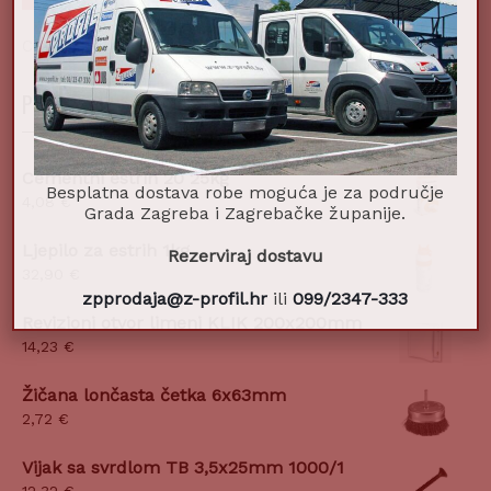
Cijena:
0 €
—
10 €
POPULARNI PROIZVODI
Cementni estrih 20 25kg
Besplatna dostava robe moguća je za područje
4,08
€
Grada Zagreba i Zagrebačke županije.
Ljepilo za estrih 1kg
Rezerviraj dostavu
32,90
€
zpprodaja@z-profil.hr
ili
099/2347-333
Revizioni otvor limeni KLIK 200x200mm
14,23
€
Žičana lončasta četka 6x63mm
2,72
€
Vijak sa svrdlom TB 3,5x25mm 1000/1