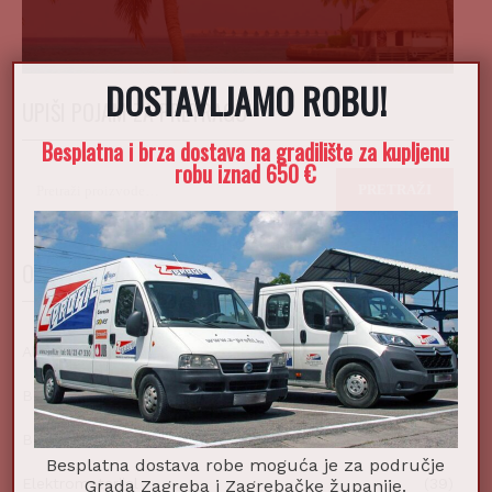
DOSTAVLJAMO ROBU!
X
UPIŠI POJAM ZA PRETRAGU
Besplatna i brza dostava na gradilište za kupljenu
robu iznad 650 €
Pretraži:
PRETRAŽI
ODABERI KATEGORIJU
Alati i pribor
(432)
Boje i lakovi
(83)
Bordure
(7)
Besplatna dostava robe moguća je za područje
Elektromaterijal
(39)
Grada Zagreba i Zagrebačke županije.