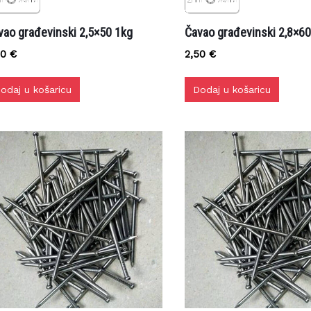
ao građevinski 2,5×50 1kg
Čavao građevinski 2,8×60 
0
€
2,50
€
daj u košaricu
Dodaj u košaricu