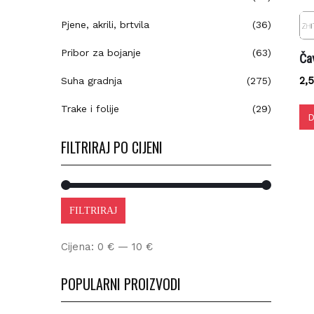
Pjene, akrili, brtvila
(36)
Pribor za bojanje
(63)
Čav
2,5
Suha gradnja
(275)
Trake i folije
(29)
Do
FILTRIRAJ PO CIJENI
FILTRIRAJ
Cijena:
0 €
—
10 €
POPULARNI PROIZVODI
Be