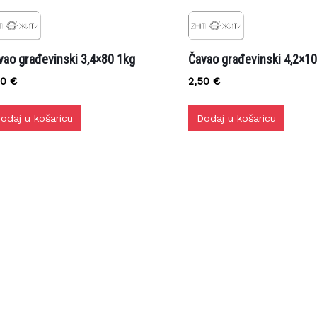
ao građevinski 3,4×80 1kg
Čavao građevinski 4,2×10
0
€
2,50
€
daj u košaricu
Dodaj u košaricu
DOSTAVLJAMO ROBU!
splatna i brza dostava na gradilište za kupljenu robu iznad 