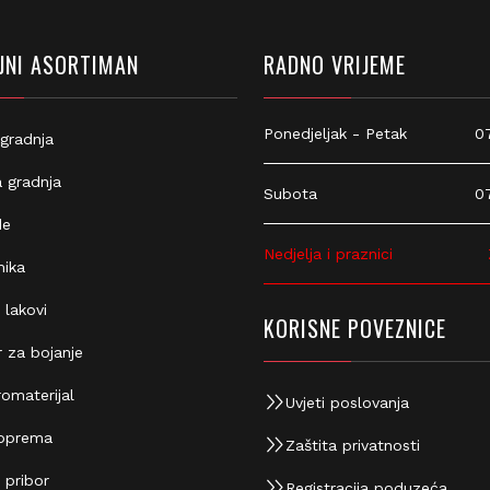
NI ASORTIMAN
RADNO VRIJEME
Ponedjeljak - Petak
07:
gradnja
 gradnja
Subota
07:
e
Nedjelja i praznici
Z
ika
 lakovi
KORISNE POVEZNICE
 za bojanje
omaterijal
Uvjeti poslovanja
oprema
Zaštita privatnosti
 pribor
Registracija poduzeća