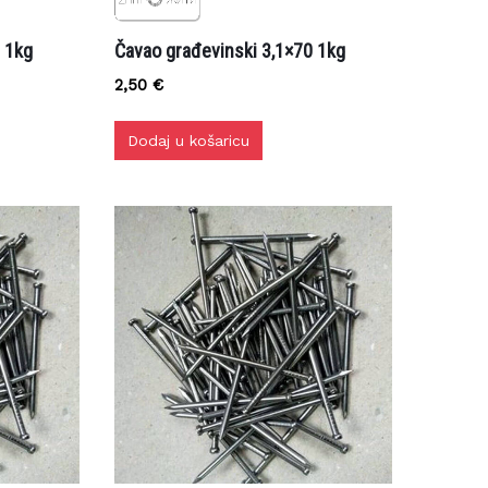
1kg
Čavao građevinski 3,1×70 1kg
2,50
€
Dodaj u košaricu