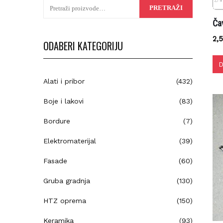
Pretraži:
PRETRAŽI
Čav
2,5
ODABERI KATEGORIJU
Do
Alati i pribor
(432)
Boje i lakovi
(83)
Bordure
(7)
Elektromaterijal
(39)
Fasade
(60)
Gruba gradnja
(130)
HTZ oprema
(150)
Keramika
(93)