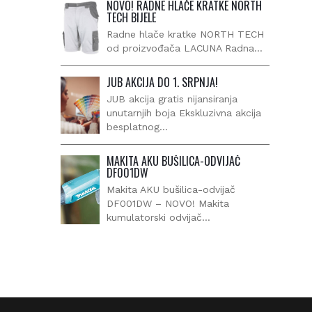
NOVO! RADNE HLAČE KRATKE NORTH
TECH BIJELE
Radne hlače kratke NORTH TECH
od proizvođača LACUNA Radna…
JUB AKCIJA DO 1. SRPNJA!
JUB akcija gratis nijansiranja
unutarnjih boja Ekskluzivna akcija
besplatnog…
MAKITA AKU BUŠILICA-ODVIJAČ
DF001DW
Makita AKU bušilica-odvijač
DF001DW – NOVO! Makita
kumulatorski odvijač…