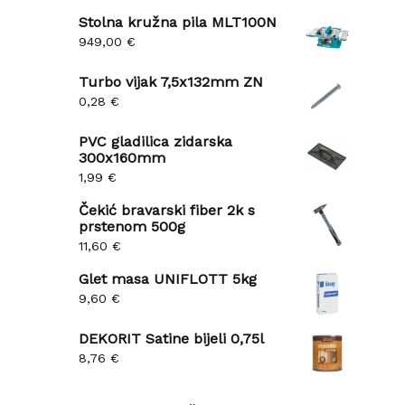
Stolna kružna pila MLT100N
949,00
€
Turbo vijak 7,5x132mm ZN
0,28
€
PVC gladilica zidarska
300x160mm
1,99
€
Čekić bravarski fiber 2k s
prstenom 500g
11,60
€
Glet masa UNIFLOTT 5kg
9,60
€
Be
DEKORIT Satine bijeli 0,75l
8,76
€