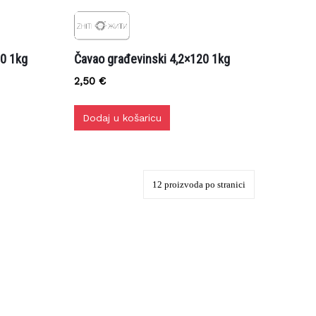
0 1kg
Čavao građevinski 4,2×120 1kg
2,50
€
Dodaj u košaricu
650