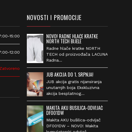
NOVOSTI I PROMOCIJE
NOVO! RADNE HLAČE KRATKE
00-15:00
NORTH TECH BIJELE
Radne hlače kratke NORTH
00-12:00
TECH od proizvođača
LACUNA Radna…
atvoreno
JUB AKCIJA DO 1. SRPNJA!
JUB akcija gratis nijansiranja
unutarnjih boja Ekskluzivna
akcija besplatnog…
MAKITA AKU BUŠILICA-ODVIJAČ
DF001DW
Makita AKU bušilica-odvijač
DF001DW – NOVO! Makita
kumulatorski odvijač…