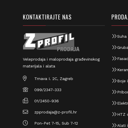
KONTAKTIRAJTE NAS
PRODAJ
Suha 
Gruba
Fasad
Veleprodaja i maloprodaja građevinskog
materijala i alata
Keram
Trnava I. 2C, Zagreb
Boje i
099/2347-333
Pribor
01/2450-936
Elektr
zpprodaja@z-profil.hr
HTZ 
Pon-Pet 7-15, Sub 7-12
Alati i