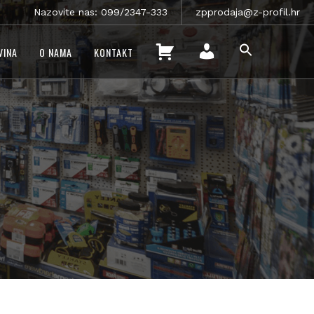
Nazovite nas: 099/2347-333
zpprodaja@z-profil.hr
SEARCH
K
VINA
O NAMA
KONTAKT
FOR:
O
SEARCH BUTTON
M
Š
O
A
J
R
R
I
A
C
Č
A
U
N