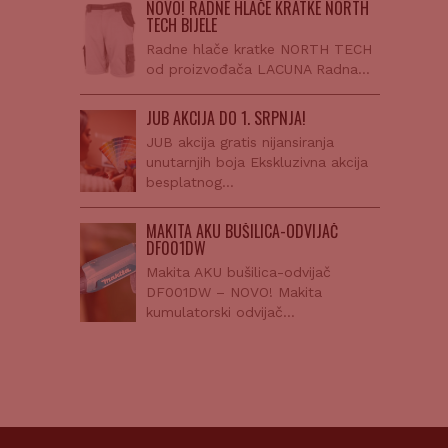
NOVO! RADNE HLAČE KRATKE NORTH
TECH BIJELE
Radne hlače kratke NORTH TECH
od proizvođača LACUNA Radna…
JUB AKCIJA DO 1. SRPNJA!
JUB akcija gratis nijansiranja
unutarnjih boja Ekskluzivna akcija
besplatnog…
MAKITA AKU BUŠILICA-ODVIJAČ
DF001DW
Makita AKU bušilica-odvijač
DF001DW – NOVO! Makita
kumulatorski odvijač…