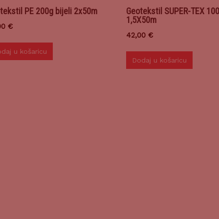
tekstil PE 200g bijeli 2x50m
Geotekstil SUPER-TEX 10
1,5X50m
00
€
42,00
€
daj u košaricu
Dodaj u košaricu