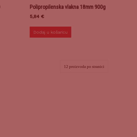
0
Polipropilenska vlakna 18mm 900g
5,84
€
Dodaj u košaricu