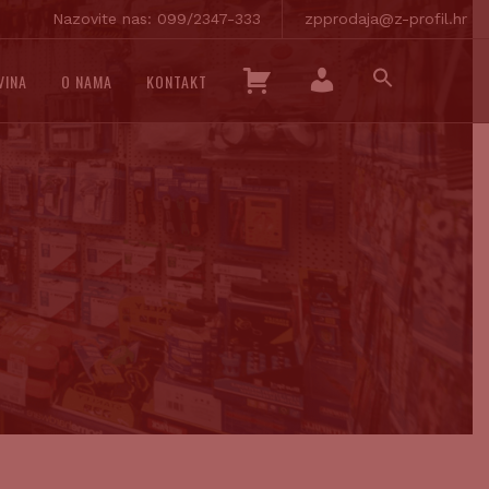
Nazovite nas: 099/2347-333
zpprodaja@z-profil.hr
SEARCH
K
VINA
O NAMA
KONTAKT
FOR:
O
SEARCH BUTTON
M
Š
O
A
J
R
R
I
A
C
Č
A
U
N