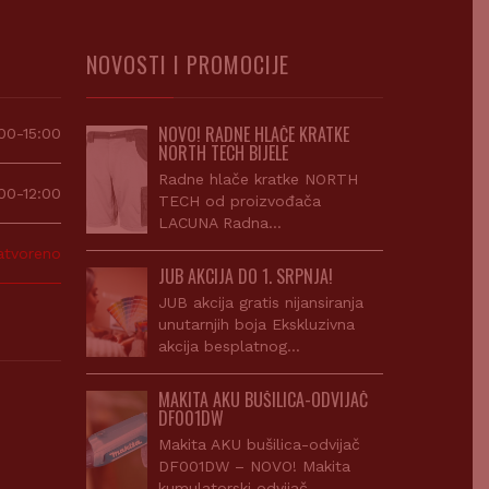
NOVOSTI I PROMOCIJE
NOVO! RADNE HLAČE KRATKE
00-15:00
NORTH TECH BIJELE
Radne hlače kratke NORTH
00-12:00
TECH od proizvođača
LACUNA Radna…
atvoreno
JUB AKCIJA DO 1. SRPNJA!
JUB akcija gratis nijansiranja
unutarnjih boja Ekskluzivna
akcija besplatnog…
MAKITA AKU BUŠILICA-ODVIJAČ
DF001DW
Makita AKU bušilica-odvijač
DF001DW – NOVO! Makita
kumulatorski odvijač…