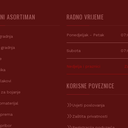
NI ASORTIMAN
RADNO VRIJEME
Ponedjeljak - Petak
07:
gradnja
 gradnja
Subota
07:
e
Nedjelja i praznici
Z
ika
 lakovi
KORISNE POVEZNICE
 za bojanje
omaterijal
Uvjeti poslovanja
oprema
Zaštita privatnosti
 pribor
Registracija poduzeća