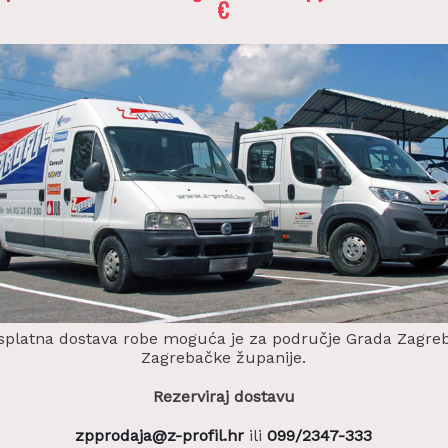
€
splatna dostava robe moguća je za područje Grada Zagreb
Zagrebačke županije.
Rezerviraj dostavu
zpprodaja@z-profil.hr
ili
099/2347-333