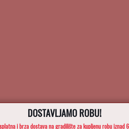
DOSTAVLJAMO ROBU!
splatna i brza dostava na gradilište za kupljenu robu iznad 