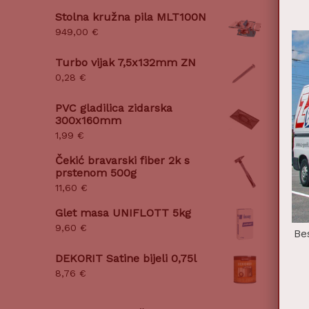
Stolna kružna pila MLT100N
949,00
€
Turbo vijak 7,5x132mm ZN
0,28
€
PVC gladilica zidarska
300x160mm
1,99
€
Čekić bravarski fiber 2k s
prstenom 500g
11,60
€
Glet masa UNIFLOTT 5kg
9,60
€
Be
DEKORIT Satine bijeli 0,75l
8,76
€