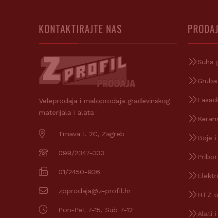
KONTAKTIRAJTE NAS
PRODAJ
Suha 
Gruba
Fasad
Veleprodaja i maloprodaja građevinskog
materijala i alata
Keram
Trnava I. 2C, Zagreb
Boje i
099/2347-333
Pribor
01/2450-936
Elektr
zpprodaja@z-profil.hr
HTZ 
Pon-Pet 7-15, Sub 7-12
Alati i