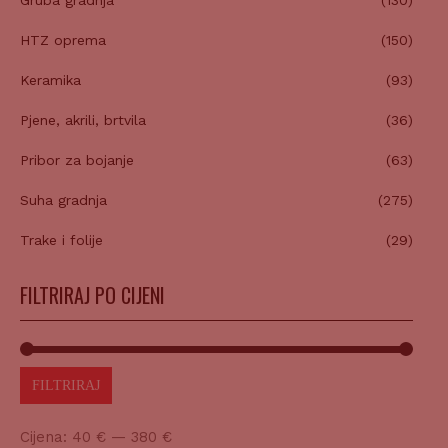
HTZ oprema
(150)
Keramika
(93)
Pjene, akrili, brtvila
(36)
Pribor za bojanje
(63)
Suha gradnja
(275)
Trake i folije
(29)
FILTRIRAJ PO CIJENI
FILTRIRAJ
Cijena:
40 €
—
380 €