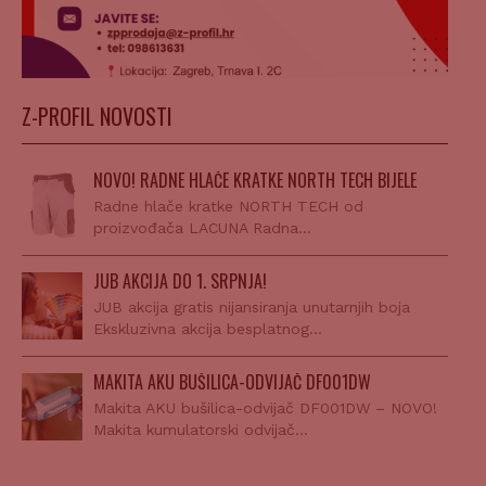
Z-PROFIL NOVOSTI
NOVO! RADNE HLAČE KRATKE NORTH TECH BIJELE
Radne hlače kratke NORTH TECH od
proizvođača LACUNA Radna…
JUB AKCIJA DO 1. SRPNJA!
JUB akcija gratis nijansiranja unutarnjih boja
Ekskluzivna akcija besplatnog…
MAKITA AKU BUŠILICA-ODVIJAČ DF001DW
Makita AKU bušilica-odvijač DF001DW – NOVO!
Makita kumulatorski odvijač…