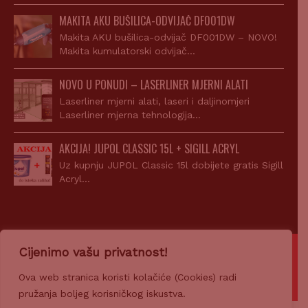
MAKITA AKU BUŠILICA-ODVIJAČ DF001DW
Makita AKU bušilica-odvijač DF001DW – NOVO!
Makita kumulatorski odvijač…
NOVO U PONUDI – LASERLINER MJERNI ALATI
Laserliner mjerni alati, laseri i daljinomjeri
Laserliner mjerna tehnologija…
AKCIJA! JUPOL CLASSIC 15L + SIGILL ACRYL
Uz kupnju JUPOL Classic 15l dobijete gratis Sigill
Acryl…
Cijenimo vašu privatnost!
© 2007-2026 Z-PROFIL PRODAJA d.o.o.
Ova web stranica koristi kolačiće (Cookies) radi
Ponosno pokreće
CROWEB.HOST
pružanja boljeg korisničkog iskustva.