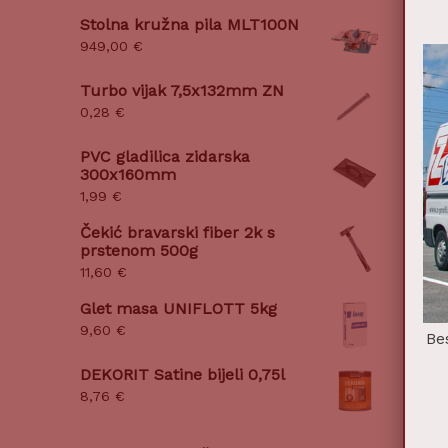
Stolna kružna pila MLT100N
949,00
€
Turbo vijak 7,5x132mm ZN
0,28
€
GUT
20
PVC gladilica zidarska
0,9
300x160mm
1,99
€
Do
Čekić bravarski fiber 2k s
prstenom 500g
11,60
€
Glet masa UNIFLOTT 5kg
9,60
€
Be
DEKORIT Satine bijeli 0,75l
8,76
€