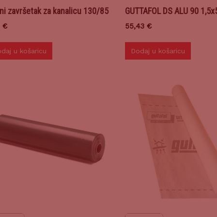
ni završetak za kanalicu 130/85
GUTTAFOL DS ALU 90 1,5
5
€
55,43
€
daj u košaricu
Dodaj u košaricu