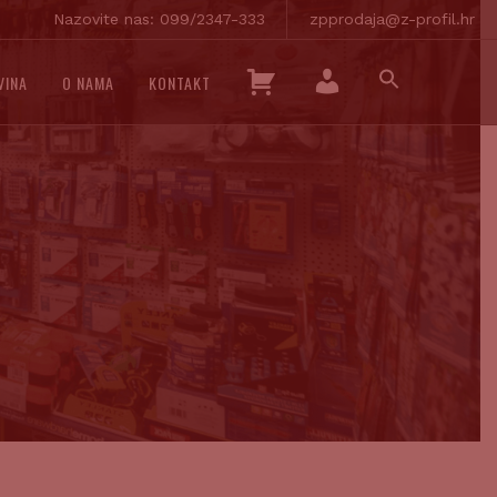
Nazovite nas: 099/2347-333
zpprodaja@z-profil.hr
SEARCH
K
VINA
O NAMA
KONTAKT
FOR:
O
SEARCH BUTTON
M
Š
O
A
J
R
R
I
A
C
Č
A
U
N