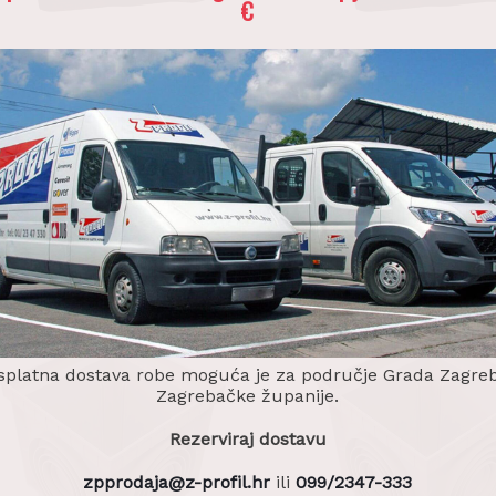
€
TAFOL podkrovna folija PP 140
GUTTAFOL podkrovna folij
m
50m
4
€
0,87
€
daj u košaricu
Dodaj u košaricu
splatna dostava robe moguća je za područje Grada Zagreb
Zagrebačke županije.
Rezerviraj dostavu
zpprodaja@z-profil.hr
ili
099/2347-333