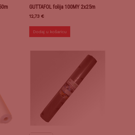
x50m
GUTTAFOL folija 100MY 2x25m
12,73
€
Dodaj u košaricu