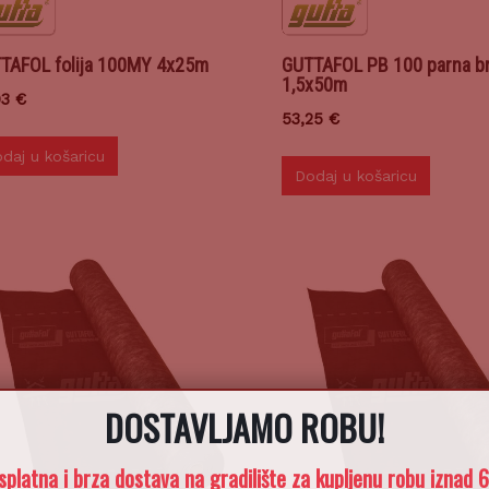
TAFOL folija 100MY 4x25m
GUTTAFOL PB 100 parna b
1,5x50m
93
€
53,25
€
daj u košaricu
Dodaj u košaricu
DOSTAVLJAMO ROBU!
splatna i brza dostava na gradilište za kupljenu robu iznad 