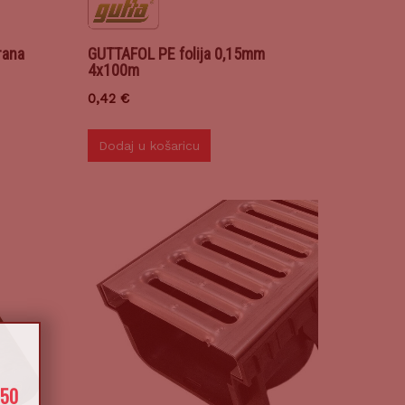
rana
GUTTAFOL PE folija 0,15mm
4x100m
0,42
€
Dodaj u košaricu
X
650