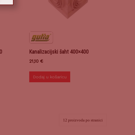
0
Kanalizacijski šaht 400×400
21,10
€
Dodaj u košaricu