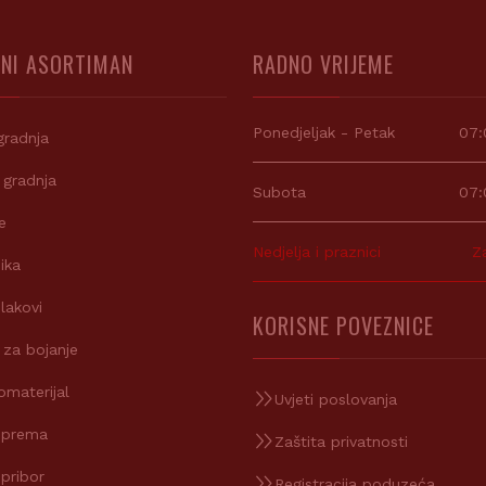
NI ASORTIMAN
RADNO VRIJEME
Ponedjeljak - Petak
07:
gradnja
 gradnja
Subota
07:
e
Nedjelja i praznici
Z
ika
 lakovi
KORISNE POVEZNICE
 za bojanje
omaterijal
Uvjeti poslovanja
oprema
Zaštita privatnosti
 pribor
Registracija poduzeća