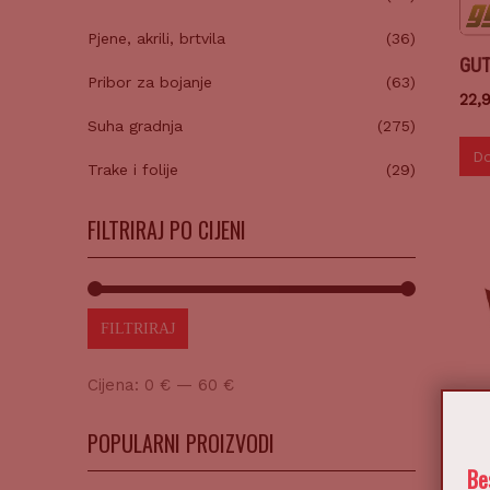
Pjene, akrili, brtvila
(36)
GUT
Pribor za bojanje
(63)
22,
Suha gradnja
(275)
Do
Trake i folije
(29)
FILTRIRAJ PO CIJENI
FILTRIRAJ
Cijena:
0 €
—
60 €
POPULARNI PROIZVODI
Be