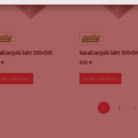
alizacijski šaht 200×200
Kanalizacijski šaht 300×30
0
€
8,10
€
daj u košaricu
Dodaj u košaricu
1
2
→