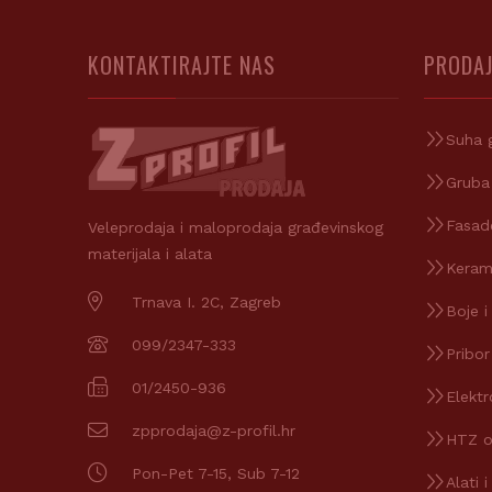
KONTAKTIRAJTE NAS
PRODAJ
Suha 
Gruba
Fasad
Veleprodaja i maloprodaja građevinskog
materijala i alata
Keram
Trnava I. 2C, Zagreb
Boje i
099/2347-333
Pribor
01/2450-936
Elektr
zpprodaja@z-profil.hr
HTZ 
Pon-Pet 7-15, Sub 7-12
Alati i