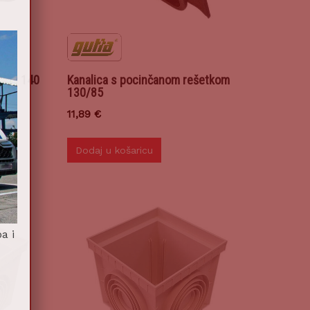
a PP 140
Kanalica s pocinčanom rešetkom
130/85
11,89
€
Dodaj u košaricu
a i