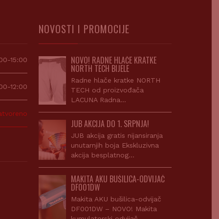
NOVOSTI I PROMOCIJE
NOVO! RADNE HLAČE KRATKE
00-15:00
NORTH TECH BIJELE
Radne hlače kratke NORTH
00-12:00
TECH od proizvođača
LACUNA Radna…
atvoreno
JUB AKCIJA DO 1. SRPNJA!
JUB akcija gratis nijansiranja
unutarnjih boja Ekskluzivna
akcija besplatnog…
MAKITA AKU BUŠILICA-ODVIJAČ
DF001DW
Makita AKU bušilica-odvijač
DF001DW – NOVO! Makita
kumulatorski odvijač…