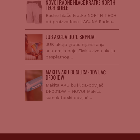
NOVO! RADNE HLAČE KRATKE NORTH
TECH BIJELE
Radne hlače kratke NORTH TECH
od proizvođača LACUNA Radna…
JUB AKCIJA DO 1. SRPNJA!
JUB akcija gratis nijansiranja
unutarnjih boja Ekskluzivna akcija
besplatnog…
MAKITA AKU BUŠILICA-ODVIJAČ
DF001DW
Makita AKU bušilica-odvijač
DF001DW – NOVO! Makita
kumulatorski odvijač…