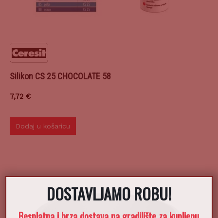
Silikon CS 25 CHOCOLATE 58
7,72
€
Dodaj u košaricu
DOSTAVLJAMO ROBU!
Besplatna i brza dostava na gradilište za kupljenu