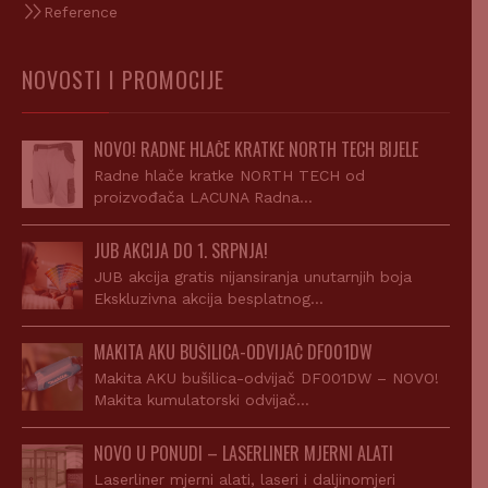
Reference
NOVOSTI I PROMOCIJE
NOVO! RADNE HLAČE KRATKE NORTH TECH BIJELE
Radne hlače kratke NORTH TECH od
proizvođača LACUNA Radna…
JUB AKCIJA DO 1. SRPNJA!
JUB akcija gratis nijansiranja unutarnjih boja
Ekskluzivna akcija besplatnog…
MAKITA AKU BUŠILICA-ODVIJAČ DF001DW
Makita AKU bušilica-odvijač DF001DW – NOVO!
Makita kumulatorski odvijač…
NOVO U PONUDI – LASERLINER MJERNI ALATI
Laserliner mjerni alati, laseri i daljinomjeri