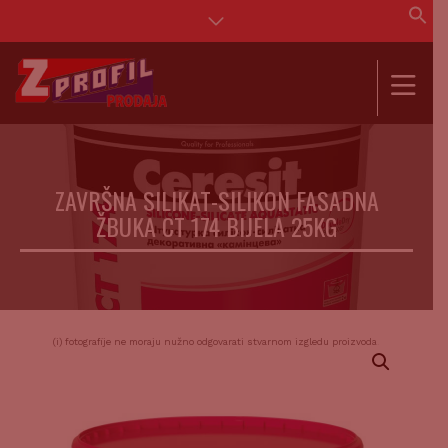
Se
for
SEAR
ZAVRŠNA SILIKAT-SILIKON FASADNA
ŽBUKA CT 174 BIJELA 25KG
(i) fotografije ne moraju nužno odgovarati stvarnom izgledu proizvoda.