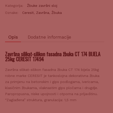
fasadna
Kategorija:
Žbuke završni sloj
žbuka
Oznake:
Ceresit
,
Završna
,
Žbuka
CT
174
BIJELA
25kg
Opis
Dodatne informacije
količina
Završna silikat-silikon fasadna žbuka CT 174 BIJELA
25kg CERESIT 17494
Završna silikat-silikon fasadna žbuka CT 174 bijela 25kg
robne marke CERESIT je tankoslojna dekorativna žbuka
za primjenu na betonskim i gips podlogama, ivericama,
klasičnim žbukama, vlaknastim gips pločama i drugdje.
Paropropusna, niske upojnosti i otporna na prljavštinu.
“Zaglađena” struktura, granulacija: 1,5 mm