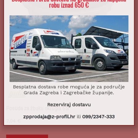
robu iznad 650 €
Besplatna dostava robe moguća je za područje
Grada Zagreba i Zagrebačke županije.
Rezerviraj dostavu
Posuda za žbuku okrugla 65l
zpprodaja@z-profil.hr
ili
099/2347-333
7,04
€