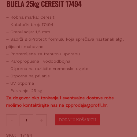
BIJELA 25kg CERESIT 17494
– Robna marka: Ceresit
– Kataloški broj: 17494
– Granulacija: 1,5 mm
– Sadrži BioProtect formulu koja sprečava nastanak algi,
plijesni i mahovine
– Pripremljena za trenutnu uporabu
– Paropropusna i vodoodbojna
– Otporna na različite vremenske uvjete
– Otporna na prljanje
– UV otporna
– Pakiranje: 25 kg
Za dogovor oko toniranja i eventualne dostave robe
molimo kontaktirajte nas na zpprodaja@profil.hr.
Završna
DODAJ U KOŠARICU
silikat-
silikon
SKU:
17494