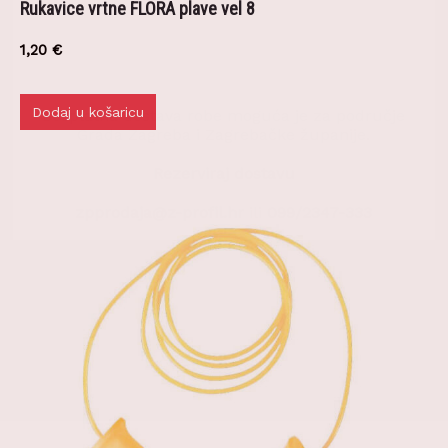
1,20
€
Dodaj u košaricu
Besplatna dostava robe moguća je za područje
Grada Zagreba i Zagrebačke županije.
Rezerviraj dostavu
zpprodaja@z-profil.hr
ili
099/2347-333