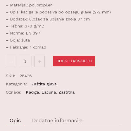
– Materijal: polipropilen
– Opis: kaciga je podesiva po opsegu glave (2-2 mm)
– Dodatak: uložak za upijanje znoja 37 cm
– Težina: 370 g/m2
– Norma: EN 397
– Boja: žuta
– Pakiranje: 1 komad
Zaštitna
DODAJ U KOŠARICU
kaciga
žuta
SKU:
28426
količina
Kategorija:
Zaštita glave
Oznake:
Kaciga
,
Lacuna
,
Zaštitna
Opis
Dodatne informacije