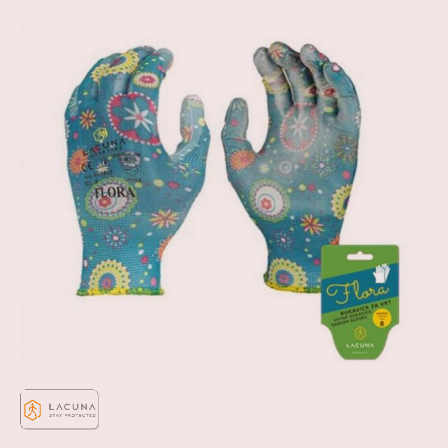
DOSTAVLJAMO ROBU!
Besplatna i brza dostava na gradilište za kupljenu
robu iznad 650 €
Rukavice vrtne FLORA plave vel 8