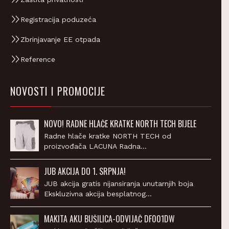
Registracija poduzeća
Zbrinjavanje EE otpada
Reference
NOVOSTI I PROMOCIJE
NOVO! RADNE HLAČE KRATKE NORTH TECH BIJELE
Radne hlače kratke NORTH TECH od
proizvođača LACUNA Radna…
JUB AKCIJA DO 1. SRPNJA!
JUB akcija gratis nijansiranja unutarnjih boja
Ekskluzivna akcija besplatnog…
MAKITA AKU BUŠILICA-ODVIJAČ DF001DW
Makita AKU bušilica-odvijač DF001DW – NOVO!