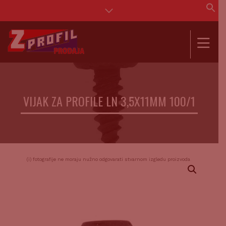
Se
for
SEAR
VIJAK ZA PROFILE LN 3,5X11MM 100/1
(i) fotografije ne moraju nužno odgovarati stvarnom izgledu proizvoda.