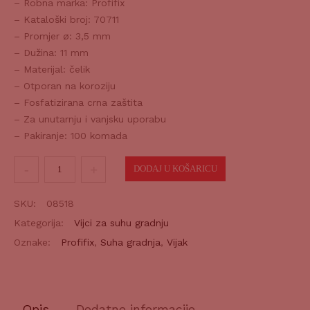
– Robna marka: Profifix
– Kataloški broj: 70711
– Promjer ø: 3,5 mm
– Dužina: 11 mm
– Materijal: čelik
– Otporan na koroziju
– Fosfatizirana crna zaštita
– Za unutarnju i vanjsku uporabu
– Pakiranje: 100 komada
Vijak
DODAJ U KOŠARICU
za
profile
SKU:
08518
LN
Kategorija:
Vijci za suhu gradnju
3,5x11mm
Oznake:
Profifix
,
Suha gradnja
,
Vijak
100/1
količina
Opis
Dodatne informacije