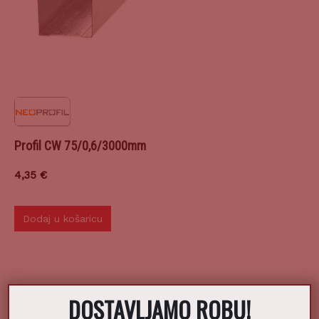
Profil CW 75/0,6/3000mm
4,35
€
Dodaj u košaricu
DOSTAVLJAMO ROBU!