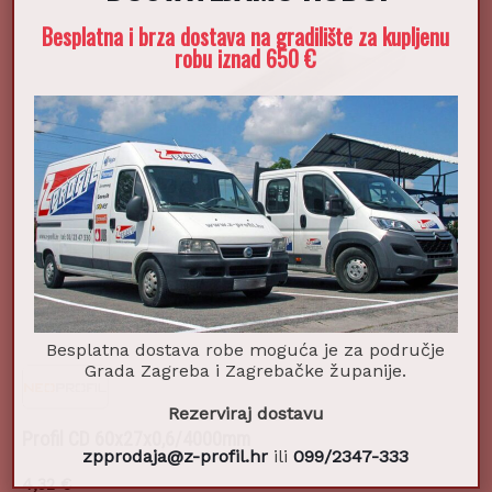
Besplatna i brza dostava na gradilište za kupljenu
robu iznad 650 €
Besplatna dostava robe moguća je za područje
Grada Zagreba i Zagrebačke županije.
Rezerviraj dostavu
Profil CD 60x27x0,6/4000mm
zpprodaja@z-profil.hr
ili
099/2347-333
4,32
€