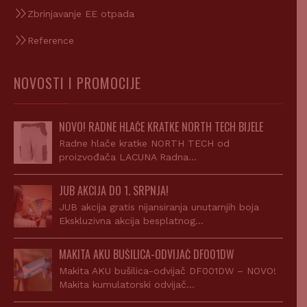
Zbrinjavanje EE otpada
Reference
NOVOSTI I PROMOCIJE
NOVO! RADNE HLAČE KRATKE NORTH TECH BIJELE
Radne hlače kratke NORTH TECH od
proizvođača LACUNA Radna…
JUB AKCIJA DO 1. SRPNJA!
JUB akcija gratis nijansiranja unutarnjih boja
Ekskluzivna akcija besplatnog…
MAKITA AKU BUŠILICA-ODVIJAČ DF001DW
Makita AKU bušilica-odvijač DF001DW – NOVO!
Makita kumulatorski odvijač…