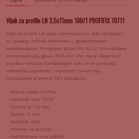
Vijak za profile LN 3,5x11mm 100/1 PROFIFIX 70711
Vijak za profile LN serije samonarezni je vijak namijenjen
za spajanje čeličnih elemenata u gipskartonskim
konstrukcijama. Primjenjivo za profile do 0,7 mm debljine.
Ima poluokruglu glavu, PH2 utor i fini navoj. Njegova je
površina tretirana fosfatiranjem kako bi se povećala
mehanička otpornost i otpornost na koroziju.
Označavanje je prema PSN standardu.
– Robna marka: Profifix
– Kataloški broj: 70711
– Promjer ø: 3,5 mm
– Dužina: 11 mm
– Materijal: čelik
– Otporan na koroziju
– Fosfatizirana crna zaštita