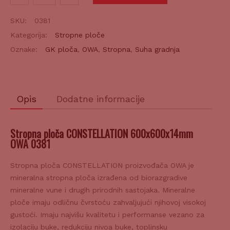
ploča
CONSTELLATION
SKU:
0381
600x600x14mm
Kategorija:
Stropne ploče
količina
Oznake:
GK ploča
,
OWA
,
Stropna
,
Suha gradnja
Opis
Dodatne informacije
Stropna ploča CONSTELLATION 600x600x14mm
OWA 0381
Stropna ploča CONSTELLATION proizvođača OWA je
mineralna stropna ploča izrađena od biorazgradive
mineralne vune i drugih prirodnih sastojaka. Mineralne
ploče imaju odličnu čvrstoću zahvaljujući njihovoj visokoj
gustoći. Imaju najvišu kvalitetu i performanse vezano za
izolaciju buke, redukciju nivoa buke, toplinsku