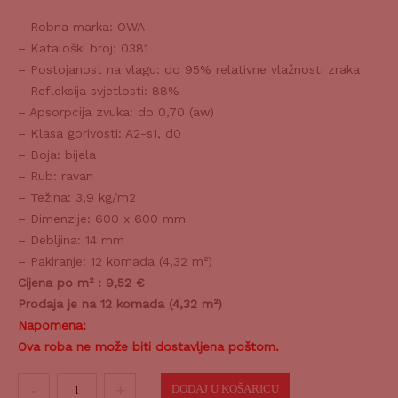
– Robna marka: OWA
– Kataloški broj: 0381
– Postojanost na vlagu: do 95% relativne vlažnosti zraka
– Refleksija svjetlosti: 88%
– Apsorpcija zvuka: do 0,70 (aw)
– Klasa gorivosti: A2-s1, d0
– Boja: bijela
– Rub: ravan
– Težina: 3,9 kg/m2
– Dimenzije: 600 x 600 mm
– Debljina: 14 mm
– Pakiranje: 12 komada (4,32 m²)
Cijena po m² : 9,52 €
Prodaja je na 12 komada (4,32 m²)
Napomena:
Ova roba ne može biti dostavljena poštom.
Stropna
DODAJ U KOŠARICU