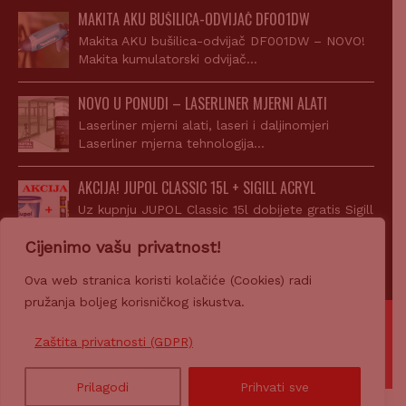
MAKITA AKU BUŠILICA-ODVIJAČ DF001DW
Makita AKU bušilica-odvijač DF001DW – NOVO!
Makita kumulatorski odvijač…
NOVO U PONUDI – LASERLINER MJERNI ALATI
Laserliner mjerni alati, laseri i daljinomjeri
Laserliner mjerna tehnologija…
AKCIJA! JUPOL CLASSIC 15L + SIGILL ACRYL
Uz kupnju JUPOL Classic 15l dobijete gratis Sigill
Acryl…
Cijenimo vašu privatnost!
Ova web stranica koristi kolačiće (Cookies) radi
pružanja boljeg korisničkog iskustva.
© 2007-2026 Z-PROFIL PRODAJA d.o.o.
Zaštita privatnosti (GDPR)
Ponosno pokreće
CROWEB.HOST
Prilagodi
Prihvati sve