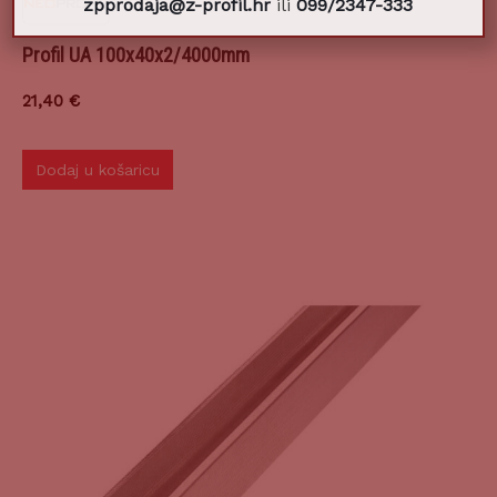
zpprodaja@z-profil.hr
ili
099/2347-333
Profil UA 100x40x2/4000mm
21,40
€
Dodaj u košaricu